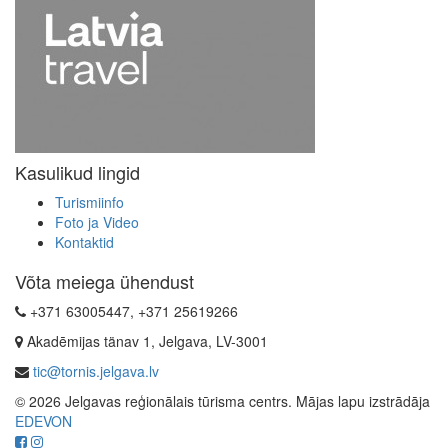
Kasulikud lingid
Turismiinfo
Foto ja Video
Kontaktid
Võta meiega ühendust
+371 63005447, +371 25619266
Akadēmijas tänav 1, Jelgava, LV-3001
tic@tornis.jelgava.lv
© 2026 Jelgavas reģionālais tūrisma centrs. Mājas lapu izstrādāja
EDEVON