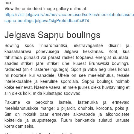
next
View the embedded image gallery online at:
https://visit.jelgava.lv/ee/huvivaeaersused/seiklus/meelelahutusas
sapnu-boulings-jelgava#sigProIdfdbaa04674
Jelgava Sapņu boulings
Bowling koos linnaromantika, ekstravagantse disaini ja
kaasahaarava põnevusega Jelgava kesklinnas. Koht, kus
tähistada pühasid või pärast rasket tööpäeva energiat suunata,
saades strike'i järel strike'i ühel kuuest Brunswicki bowling'u
radadest (sh 4 lastereelingutega). Sport ja vaba aeg ühes kohas
nii noortele kui vanadele. Ühele on see meelelahutus, teisele
intellektuaalne ja keeruline spordiala. Sapņu boulings hõlmab
kõike eelnevat. Näeme vaeva, et meie juures oleks huvitav ning et
siin oleks kõik, mida külastajad soovivad.
Pakume ka peokohta lastele, lastenurka ja erinevaid
meelelahutuslikke mänge: 2 piljardit, õhuhoki, koroona, poks jt.
Siin on rikkalik baar erinevate alkovabade ja alkohoolsete
kokteilide ja suupistetega. Ruum bankettide suletud ürituste
korraldamiseks.