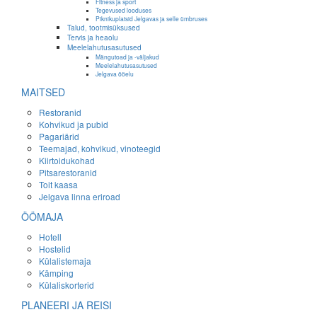
Fitness ja sport
Tegevused looduses
Piknikuplatsid Jelgavas ja selle ümbruses
Talud, tootmisüksused
Tervis ja heaolu
Meelelahutusasutused
Mängutoad ja -väljakud
Meelelahutusasutused
Jelgava ööelu
MAITSED
Restoranid
Kohvikud ja pubid
Pagariärid
Teemajad, kohvikud, vinoteegid
Kiirtoidukohad
Pitsarestoranid
Toit kaasa
Jelgava linna eriroad
ÖÖMAJA
Hotell
Hostelid
Külalistemaja
Kämping
Külaliskorterid
PLANEERI JA REISI