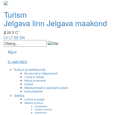
Turism
Jelgava linn
Jelgava maakond
20.3 C°
LV
LT
EE
EN
Algus
ELAMUSED
Kultuur ja traditsioonid
Muuseumid ja väljapanekud
Lossid ja mõisad
Kirikud ja kloostrid
Käsitöö
Mälestusmärgid ja ajaloolised paigad
Kultuuriobjektid
Seiklus
Loodus ja pargid
Aktiivne puhkus
Paadisõidud
Vandens turizmas
Ratsutamine