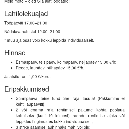
Meie moto – oled Siia alati oodatud!
Lahtiolekuajad
Tööpäeviti 17.00–21.00
Nädalavahetustel 12.00–21.00
* muu aja osas võib kokku leppida individuaalselt.
Hinnad
Esmaspäev, teisipäev, kolmapäev, neljapäev 13,00 €/h;
Reede, laupäev, pühapäev 15,00 €/h.
Jalatsite rent 1,00 €/kord.
Eripakkumised
Sünnipäeval teine tund ühel rajal tasuta! (Pakkumine ei
kehti laupäeviti);
2 või enama raja rentimisel pakume kohta peolaua
katmiseks (kuni 10 inimest) radade rentimise ajaks või
leppides tingimustes kokku individuaalselt;
3 strike saamisel auhinnaks mahl või õlu;