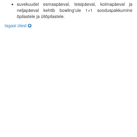
suvekuudel esmaspäeval, teisipäeval, kolmapäeval ja
neljapäeval kehtib bowling'ule 1+1 sooduspakkumine
õpilastele ja üliõpilastele.
tagasi ülest