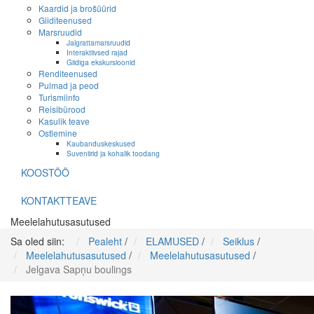
Kaardid ja brošüürid
Giiditeenused
Marsruudid
Jalgrattamarsruudid
Interaktiivsed rajad
Giidiga ekskursioonid
Renditeenused
Pulmad ja peod
Turismiinfo
Reisibürood
Kasulik teave
Ostlemine
Kaubanduskeskused
Suveniirid ja kohalik toodang
KOOSTÖÖ
KONTAKTTEAVE
Meelelahutusasutused
Sa oled siin:
Pealeht
/
ELAMUSED
/
Seiklus
/
Meelelahutusasutused
/
Meelelahutusasutused
/
Jelgava Sapņu boulings