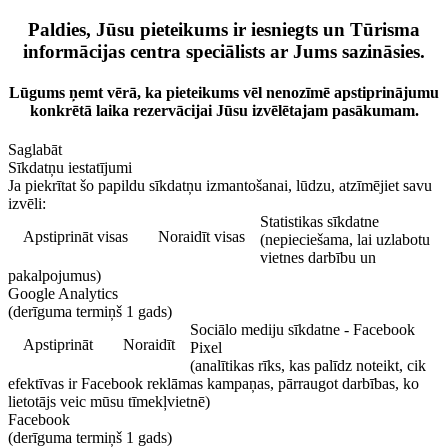
Paldies, Jūsu pieteikums ir iesniegts un Tūrisma
informācijas centra speciālists ar Jums sazināsies.
Lūgums ņemt vērā, ka pieteikums vēl nenozīmē apstiprinājumu
konkrētā laika rezervācijai Jūsu izvēlētajam pasākumam.
Saglabāt
Sīkdatņu iestatījumi
Ja piekrītat šo papildu sīkdatņu izmantošanai, lūdzu, atzīmējiet savu
izvēli:
Statistikas sīkdatne
Apstiprināt visas
Noraidīt visas
(nepieciešama, lai uzlabotu
vietnes darbību un
pakalpojumus)
Google Analytics
(derīguma termiņš 1 gads)
Sociālo mediju sīkdatne - Facebook
Apstiprināt
Noraidīt
Pixel
(analītikas rīks, kas palīdz noteikt, cik
efektīvas ir Facebook reklāmas kampaņas, pārraugot darbības, ko
lietotājs veic mūsu tīmekļvietnē)
Facebook
(derīguma termiņš 1 gads)