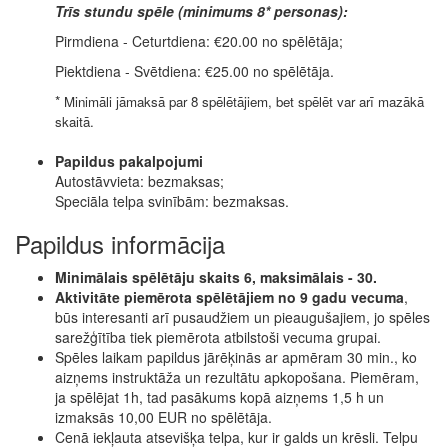
Trīs stundu spēle (minimums 8* personas):
Pirmdiena - Ceturtdiena: €20.00 no spēlētāja;
Piektdiena - Svētdiena: €25.00 no spēlētāja.
*
Minimāli jāmaksā par 8 spēlētājiem, bet spēlēt var arī mazākā
skaitā.
Papildus pakalpojumi
Autostāvvieta: bezmaksas;
Speciāla telpa svinībām: bezmaksas.
Papildus informācija
Minimālais spēlētāju skaits 6, maksimālais - 30.
Aktivitāte piemērota spēlētājiem no 9 gadu vecuma
,
būs interesanti arī pusaudžiem un pieaugušajiem, jo spēles
sarežģītība tiek piemērota atbilstoši vecuma grupai.
Spēles laikam papildus jārēķinās ar apmēram 30 min., ko
aizņems instruktāža un rezultātu apkopošana. Piemēram,
ja spēlējat 1h, tad pasākums kopā aizņems 1,5 h un
izmaksās 10,00 EUR no spēlētāja.
Cenā iekļauta atsevišķa telpa, kur ir galds un krēsli. Telpu