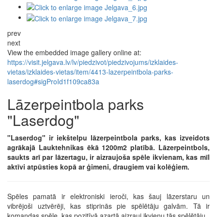
prev
next
View the embedded image gallery online at:
https://visit.jelgava.lv/lv/piedzivot/piedzivojums/izklaides-
vietas/izklaides-vietas/item/4413-lazerpeintbola-parks-
laserdog#sigProId1f109ca83a
Lāzerpeintbola parks
"Laserdog"
"Laserdog" ir iekštelpu lāzerpeintbola parks, kas izveidots
agrākajā Lauktehnikas ēkā 1200m2 platībā. Lāzerpeintbols,
saukts arī par lāzertagu, ir aizraujoša spēle ikvienam, kas mīl
aktīvi atpūsties kopā ar ģimeni, draugiem vai kolēģiem.
Spēles pamatā ir elektroniski ieroči, kas šauj lāzerstaru un
vibrējoši uztvērēji, kas stiprinās pie spēlētāju galvām. Tā ir
komandas spēle, kas pozitīvā azartā aizrauj ikvienu tās spēlētāju.