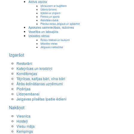
Aktīvā atpūta
Izbraucieni ar kuģīšiem
Ūdens tūrisms
Izjādes ar zirgiem
Fitness un sports
Aktivitātes dabā
Piknika vietas Jelgavā un apkārtnē
Apskates saimniecības, ražotnes
Veselība un labsajūta
Izklaides vietas
Rotaļu istabas un laukumi
Izklaides vietas
Jelgavas naktsdzīve
Izgaršot
Restorāni
Kafejnīcas un krodziņi
Konditorejas
Tējnīcas, kafijas bāri, vīna bāri
Ātrās ēdināšanas uzņēmumi
Picērijas
Līdzņemšanai
Jelgavas pilsētas īpašie ēdieni
Nakšņot
Viesnīca
Hosteļi
Viesu māja
Kempings