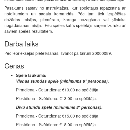
Pasākums sastāv no instruktāžas, kur spēlētājus iepazīstina ar
noteikumiem un sadala komandās. Pēc tam tiek izspēlētas
dažādas misijas, piemēram, karoga nozagšana vai ķīlnieka
nogādāšanas misija. Pēc spēles katrs spēlētājs saņem izdruku ar
saviem spēles rezultātiem.
Darba laiks
Pēc iepriekšējas pieteikšanās, zvanot pa tālruni 20000089.
Cenas
Spēle laukumā:
Vienas stundas spēle (minimums 8* personas):
Pirmdiena - Ceturtdiena: €10.00 no spēlētāja;
Piektdiena - Svētdiena: €13.00 no spēlētāja.
Divu stundu spēle (minimums 8* personas):
Pirmdiena - Ceturtdiena: €15.00 no spēlētāja;
Piektdiena - Svētdiena: €18.00 no spēlētāja.