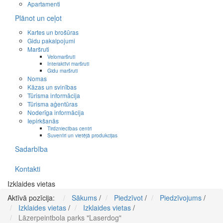
Apartamenti
Plānot un ceļot
Kartes un brošūras
Gidu pakalpojumi
Maršruti
Velomaršruti
Interaktīvi maršruti
Gidu maršruti
Nomas
Kāzas un svinības
Tūrisma informācija
Tūrisma aģentūras
Noderīga informācija
Iepirkšanās
Tirdzniecības centri
Suvenīri un vietējā produkcijas
Sadarbība
Kontakti
Izklaides vietas
Aktīvā pozīcija:
Sākums
/
Piedzīvot
/
Piedzīvojums
/
Izklaides vietas
/
Izklaides vietas
/
Lāzerpeintbola parks "Laserdog"