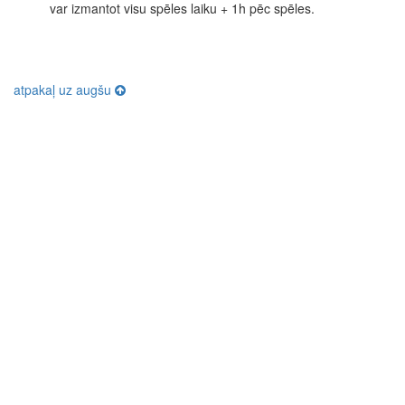
var izmantot visu spēles laiku + 1h pēc spēles.
atpakaļ uz augšu