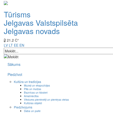
Tūrisms
Jelgavas Valstspilsēta
Jelgavas novads
21.2 C°
LV
LT
EE
EN
Sākums
Piedzīvot
Kultūra un tradīcijas
Muzeji un ekspozīcijas
Pilis un muižas
Baznīcas un klosteri
Amatniecība
Vēstures pieminekļi un piemiņas vietas
Kultūras objekti
Piedzīvojums
Daba un parki