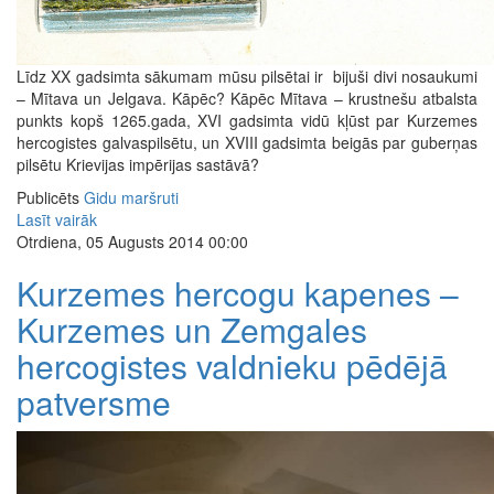
Līdz XX gadsimta sākumam mūsu pilsētai ir bijuši divi nosaukumi
– Mītava un Jelgava. Kāpēc? Kāpēc Mītava – krustnešu atbalsta
punkts kopš 1265.gada, XVI gadsimta vidū kļūst par Kurzemes
hercogistes galvaspilsētu, un XVIII gadsimta beigās par guberņas
pilsētu Krievijas impērijas sastāvā?
Publicēts
Gidu maršruti
Lasīt vairāk
Otrdiena, 05 Augusts 2014 00:00
Kurzemes hercogu kapenes –
Kurzemes un Zemgales
hercogistes valdnieku pēdējā
patversme