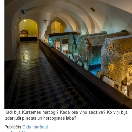
Kādi bija Kurzemes hercogi? Kāda bija viņu sadzīve? Ko viņi bija
izdarījuši pilsētas un hercogistes labā?
Publicēts
Gidu maršruti