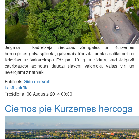
Jelgava – kādreizējā ziedošās Zemgales un Kurzemes
hercogistes galvaspilsēta, galvenais tranzīta punkts satiksmei no
Krievijas uz Vakareiropu līdz pat 19. g. s. vidum, kad Jelgavā
caurbraucot apmetās daudzi slaveni valdnieki, valsts vīri un
ievērojami zinātnieki.
Publicēts
Gidu maršruti
Lasīt vairāk
Trešdiena, 06 Augusts 2014 00:00
Ciemos pie Kurzemes hercoga