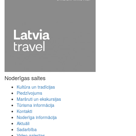
Noderīgas saites
Kultūra un tradīcijas
Piedzīvojums
Maršruti un ekskursijas
Tūrisma informācija
Kontakti
Noderīga informācija
Aktuāli
Sadarbība
Video galerijas