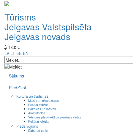
Tūrisms
Jelgavas Valstspilsēta
Jelgavas novads
18.0 C°
LV
LT
EE
EN
Sākums
Piedzīvot
Kultūra un tradīcijas
Muzeji un ekspozīcijas
Pilis un muižas
Baznīcas un klosteri
Amatniecība
Vēstures pieminekļi un piemiņas vietas
Kultūras objekti
Piedzīvojums
Daba un parki