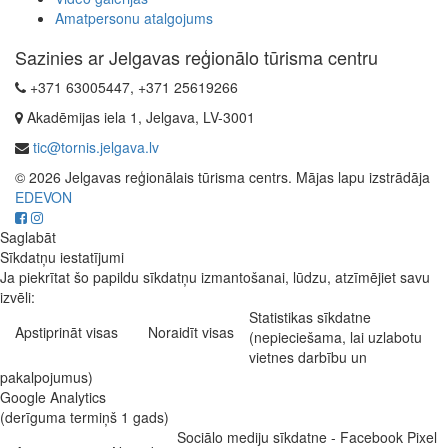
Amatpersonu atalgojums
Sazinies ar Jelgavas reģionālo tūrisma centru
+371 63005447, +371 25619266
Akadēmijas iela 1, Jelgava, LV-3001
tic@tornis.jelgava.lv
© 2026 Jelgavas reģionālais tūrisma centrs. Mājas lapu izstrādāja
EDEVON
Saglabāt
Sīkdatņu iestatījumi
Ja piekrītat šo papildu sīkdatņu izmantošanai, lūdzu, atzīmējiet savu
izvēli:
Statistikas sīkdatne
Apstiprināt visas
Noraidīt visas
(nepieciešama, lai uzlabotu
vietnes darbību un
pakalpojumus)
Google Analytics
(derīguma termiņš 1 gads)
Sociālo mediju sīkdatne - Facebook Pixel