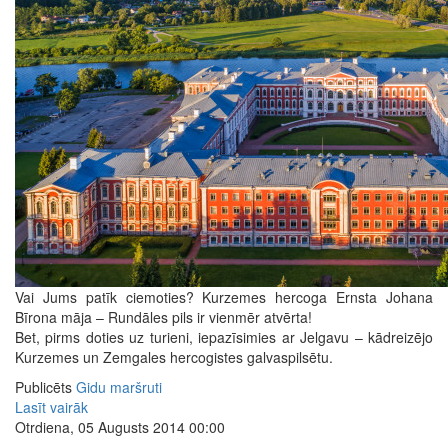
Vai Jums patīk ciemoties? Kurzemes hercoga Ernsta Johana
Bīrona māja – Rundāles pils ir vienmēr atvērta!
Bet, pirms doties uz turieni, iepazīsimies ar Jelgavu – kādreizējo
Kurzemes un Zemgales hercogistes galvaspilsētu.
Publicēts
Gidu maršruti
Lasīt vairāk
Otrdiena, 05 Augusts 2014 00:00