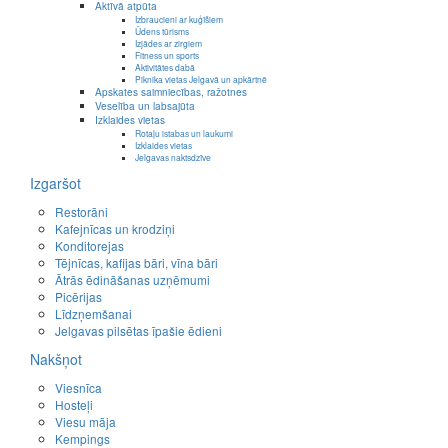
Aktīvā atpūta
Izbraucieni ar kuģīšiem
Ūdens tūrisms
Izjādes ar zirgiem
Fitness un sports
Aktivitātes dabā
Piknika vietas Jelgavā un apkārtnē
Apskates saimniecības, ražotnes
Veselība un labsajūta
Izklaides vietas
Rotaļu istabas un laukumi
Izklaides vietas
Jelgavas naktsdzīve
Izgaršot
Restorāni
Kafejnīcas un krodziņi
Konditorejas
Tējnīcas, kafijas bāri, vīna bāri
Ātrās ēdināšanas uzņēmumi
Picērijas
Līdzņemšanai
Jelgavas pilsētas īpašie ēdieni
Nakšņot
Viesnīca
Hosteļi
Viesu māja
Kempings