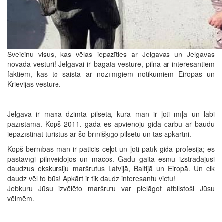
Sveicinu visus, kas vēlas iepazīties ar Jelgavas un Jelgavas
novada vēsturi! Jelgavai ir bagāta vēsture, pilna ar interesantiem
faktiem, kas to saista ar nozīmīgiem notikumiem Eiropas un
Krievijas vēsturē.
Jelgava ir mana dzimtā pilsēta, kura man ir ļoti mīļa un labi
pazīstama. Kopš 2011. gada es apvienoju gida darbu ar baudu
iepazīstināt tūristus ar šo brīnišķīgo pilsētu un tās apkārtni.
Kopš bērnības man ir paticis ceļot un ļoti patīk gida profesija; es
pastāvīgi pilnveidojos un mācos. Gadu gaitā esmu izstrādājusi
daudzus ekskursiju maršrutus Latvijā, Baltijā un Eiropā. Un cik
daudz vēl to būs! Apkārt ir tik daudz interesantu vietu!
Jebkuru Jūsu izvēlēto maršrutu var pielāgot atbilstoši Jūsu
vēlmēm.