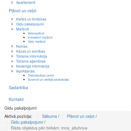
Apartamenti
Plānot un ceļot
Kartes un brošūras
Gidu pakalpojumi
Maršruti
Velomaršruti
Interaktīvi maršruti
Gidu maršruti
Nomas
Kāzas un svinības
Tūrisma informācija
Tūrisma aģentūras
Noderīga informācija
Iepirkšanās
Tirdzniecības centri
Suvenīri un vietējā produkcijas
Sadarbība
Kontakti
Gidu pakalpojumi
Aktīvā pozīcija:
Sākums
/
Plānot un ceļot
/
Gidu pakalpojumi
/
Rāda objektus pēc birkām: inna_altuhova