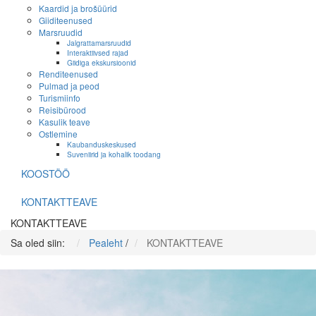
Kaardid ja brošüürid
Giiditeenused
Marsruudid
Jalgrattamarsruudid
Interaktiivsed rajad
Giidiga ekskursioonid
Renditeenused
Pulmad ja peod
Turismiinfo
Reisibürood
Kasulik teave
Ostlemine
Kaubanduskeskused
Suveniirid ja kohalik toodang
KOOSTÖÖ
KONTAKTTEAVE
KONTAKTTEAVE
Sa oled siin:
Pealeht
/
KONTAKTTEAVE