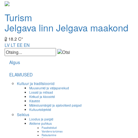
Turism
Jelgava linn
Jelgava maakond
18.2 C°
LV
LT
EE
EN
Algus
ELAMUSED
Kultuur ja traditsioonid
Muuseumid ja väljapanekud
Lossid ja mõisad
Kirikud ja kloostrid
Käsitöö
Mälestusmärgid ja ajaloolised paigad
Kultuuriobjektid
Seiklus
Loodus ja pargid
Aktiivne puhkus
Paadisõidud
Vandens turizmas
Ratsutamine