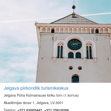
Jelgava piirkondlik turismikeskus
Jelgava Püha Kolmainsuse kiriku torn (1.korrus)
Akadēmijas tänav 1, Jelgava, LV-3001
Telefon:
+371 63005447, +371 25619266