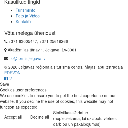
Kasulikud lingid
Turismiinfo
Foto ja Video
Kontaktid
Võta meiega ühendust
+371 63005447, +371 25619266
Akadēmijas tänav 1, Jelgava, LV-3001
tic@tornis.jelgava.lv
© 2026 Jelgavas reģionālais tūrisma centrs. Mājas lapu izstrādāja
EDEVON
Save
Cookies user preferences
We use cookies to ensure you to get the best experience on our
website. If you decline the use of cookies, this website may not
function as expected.
Statistikas sīkdatne
Accept all
Decline all
(nepieciešama, lai uzlabotu vietnes
darbību un pakalpojumus)