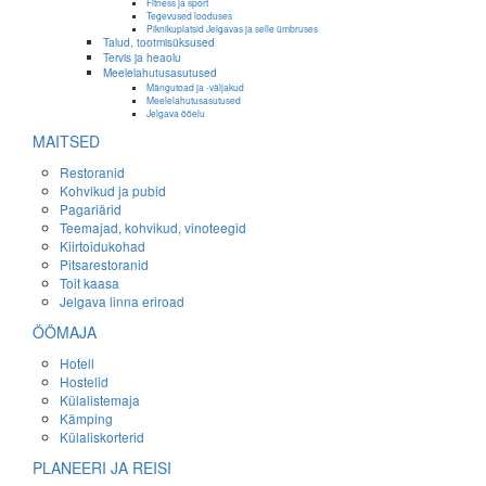
Fitness ja sport
Tegevused looduses
Piknikuplatsid Jelgavas ja selle ümbruses
Talud, tootmisüksused
Tervis ja heaolu
Meelelahutusasutused
Mängutoad ja -väljakud
Meelelahutusasutused
Jelgava ööelu
MAITSED
Restoranid
Kohvikud ja pubid
Pagariärid
Teemajad, kohvikud, vinoteegid
Kiirtoidukohad
Pitsarestoranid
Toit kaasa
Jelgava linna eriroad
ÖÖMAJA
Hotell
Hostelid
Külalistemaja
Kämping
Külaliskorterid
PLANEERI JA REISI