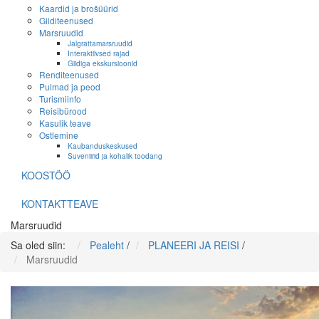
Kaardid ja brošüürid
Giiditeenused
Marsruudid
Jalgrattamarsruudid
Interaktiivsed rajad
Giidiga ekskursioonid
Renditeenused
Pulmad ja peod
Turismiinfo
Reisibürood
Kasulik teave
Ostlemine
Kaubanduskeskused
Suveniirid ja kohalik toodang
KOOSTÖÖ
KONTAKTTEAVE
Marsruudid
Sa oled siin:
Pealeht
/
PLANEERI JA REISI
/
Marsruudid