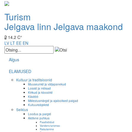
Turism
Jelgava linn
Jelgava maakond
14.2 C°
LV
LT
EE
EN
Algus
ELAMUSED
Kultuur ja traditsioonid
Muuseumid ja väljapanekud
Lossid ja mõisad
Kirikud ja kloostrid
Käsitöö
Mälestusmärgid ja ajaloolised paigad
Kultuuriobjektid
Seiklus
Loodus ja pargid
Aktiivne puhkus
Paadisõidud
Vandens turizmas
Ratsutamine