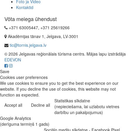
Foto ja Video
Kontaktid
Võta meiega ühendust
+371 63005447, +371 25619266
Akadēmijas tänav 1, Jelgava, LV-3001
tic@tornis.jelgava.lv
© 2026 Jelgavas reģionālais tūrisma centrs. Mājas lapu izstrādāja
EDEVON
Save
Cookies user preferences
We use cookies to ensure you to get the best experience on our
website. If you decline the use of cookies, this website may not
function as expected.
Statistikas sīkdatne
Accept all
Decline all
(nepieciešama, lai uzlabotu vietnes
darbību un pakalpojumus)
Google Analytics
(derīguma termiņš 1 gads)
Sociālo mediju sīkdatne - Facebook Pixel