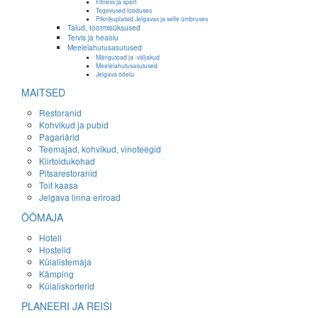
Fitness ja sport
Tegevused looduses
Piknikuplatsid Jelgavas ja selle ümbruses
Talud, tootmisüksused
Tervis ja heaolu
Meelelahutusasutused
Mängutoad ja -väljakud
Meelelahutusasutused
Jelgava ööelu
MAITSED
Restoranid
Kohvikud ja pubid
Pagariärid
Teemajad, kohvikud, vinoteegid
Kiirtoidukohad
Pitsarestoranid
Toit kaasa
Jelgava linna eriroad
ÖÖMAJA
Hotell
Hostelid
Külalistemaja
Kämping
Külaliskorterid
PLANEERI JA REISI