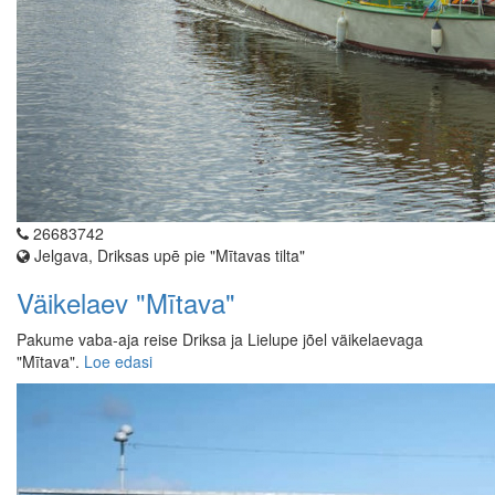
26683742
Jelgava, Driksas upē pie "Mītavas tilta"
Väikelaev "Mītava"
Pakume vaba-aja reise Driksa ja Lielupe jõel väikelaevaga
"Mītava".
Loe edasi