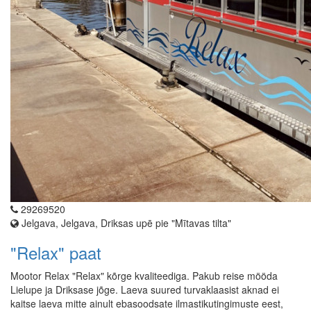
29269520
Jelgava, Jelgava, Driksas upē pie "Mītavas tilta"
"Relax" paat
Mootor Relax "Relax" kõrge kvaliteediga. Pakub reise mööda
Lielupe ja Driksase jõge. Laeva suured turvaklaasist aknad ei
kaitse laeva mitte ainult ebasoodsate ilmastikutingimuste eest,