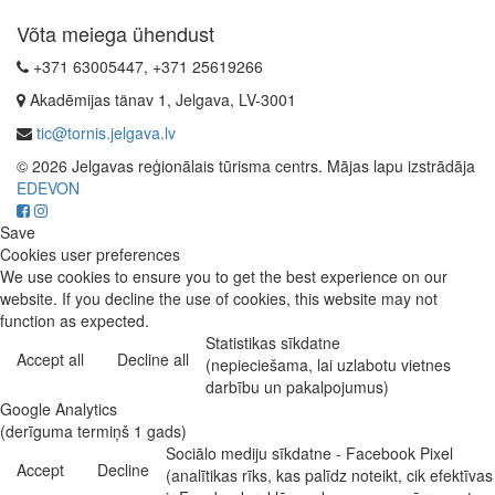
Võta meiega ühendust
+371 63005447, +371 25619266
Akadēmijas tänav 1, Jelgava, LV-3001
tic@tornis.jelgava.lv
© 2026 Jelgavas reģionālais tūrisma centrs. Mājas lapu izstrādāja
EDEVON
Save
Cookies user preferences
We use cookies to ensure you to get the best experience on our
website. If you decline the use of cookies, this website may not
function as expected.
Statistikas sīkdatne
Accept all
Decline all
(nepieciešama, lai uzlabotu vietnes
darbību un pakalpojumus)
Google Analytics
(derīguma termiņš 1 gads)
Sociālo mediju sīkdatne - Facebook Pixel
Accept
Decline
(analītikas rīks, kas palīdz noteikt, cik efektīvas