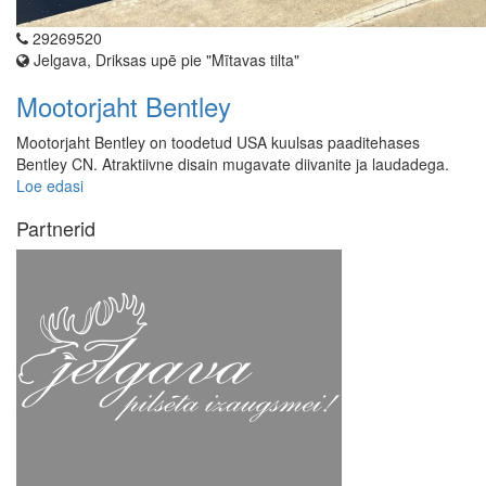
29269520
Jelgava, Driksas upē pie "Mītavas tilta"
Mootorjaht Bentley
Mootorjaht Bentley on toodetud USA kuulsas paaditehases
Bentley CN. Atraktiivne disain mugavate diivanite ja laudadega.
Loe edasi
Partnerid