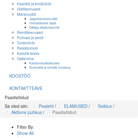
Kaardid ja brošüürid
Giiditeenused
Marsruudid
Jalgrattamarsruudid
Interaktiivsed rajad
Giidiga ekskursioonid
Renditeenused
Pulmad ja peod
Turismiinfo
Reisibürood
Kasulik teave
Ostlemine
Kaubanduskeskused
Suveniirid ja kohalik toodang
KOOSTÖÖ
KONTAKTTEAVE
Paadisõidud
Sa oled siin:
Pealeht
/
ELAMUSED
/
Seiklus
/
Aktiivne puhkus
/
Paadisõidud
Filter By:
Show All