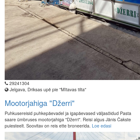
29241304
Jelgava, Driksas upē pie "Mītavas tilta"
Mootorjahiga "Džerri"
Puhkusereisid puhkepäevadel ja igapäevased väljasõidud Pasta
saare ümbruses mootorjahiga "Džerri". Reisi algus Jānis Čakste
puiesteelt. Soovitav on reis ette broneerida.
Loe edasi