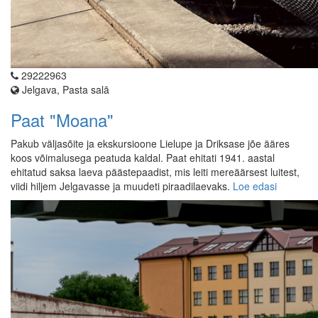
29222963
Jelgava, Pasta salā
Paat "Moana"
Pakub väljasõite ja ekskursioone Lielupe ja Driksase jõe ääres
koos võimalusega peatuda kaldal. Paat ehitati 1941. aastal
ehitatud saksa laeva päästepaadist, mis leiti mereäärsest luitest,
viidi hiljem Jelgavasse ja muudeti piraadilaevaks.
Loe edasi