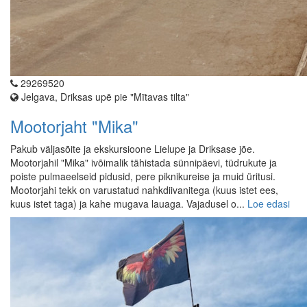
29269520
Jelgava, Driksas upē pie "Mītavas tilta"
Mootorjaht "Mika"
Pakub väljasõite ja ekskursioone Lielupe ja Driksase jõe.
Mootorjahil "Mika" ivõimalik tähistada sünnipäevi, tüdrukute ja
poiste pulmaeelseid pidusid, pere piknikureise ja muid üritusi.
Mootorjahi tekk on varustatud nahkdiivanitega (kuus istet ees,
kuus istet taga) ja kahe mugava lauaga. Vajadusel o...
Loe edasi