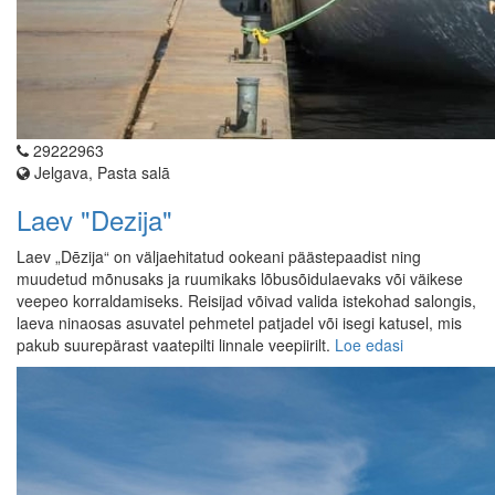
29222963
Jelgava, Pasta salā
Laev "Dezija"
Laev „Dēzija“ on väljaehitatud ookeani päästepaadist ning
muudetud mõnusaks ja ruumikaks lõbusõidulaevaks või väikese
veepeo korraldamiseks. Reisijad võivad valida istekohad salongis,
laeva ninaosas asuvatel pehmetel patjadel või isegi katusel, mis
pakub suurepärast vaatepilti linnale veepiirilt.
Loe edasi