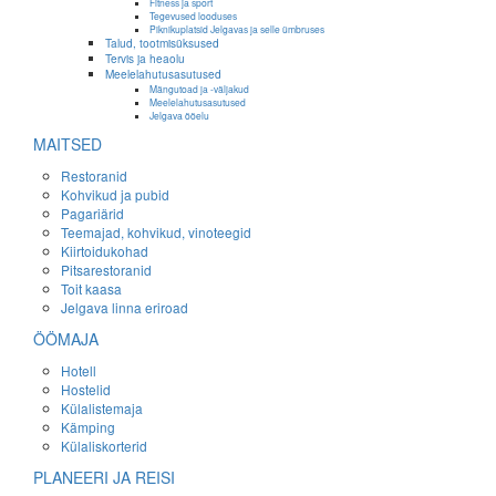
Fitness ja sport
Tegevused looduses
Piknikuplatsid Jelgavas ja selle ümbruses
Talud, tootmisüksused
Tervis ja heaolu
Meelelahutusasutused
Mängutoad ja -väljakud
Meelelahutusasutused
Jelgava ööelu
MAITSED
Restoranid
Kohvikud ja pubid
Pagariärid
Teemajad, kohvikud, vinoteegid
Kiirtoidukohad
Pitsarestoranid
Toit kaasa
Jelgava linna eriroad
ÖÖMAJA
Hotell
Hostelid
Külalistemaja
Kämping
Külaliskorterid
PLANEERI JA REISI