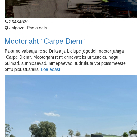
26434520
Jelgava, Pasta sala
Mootorjaht "Carpe Diem"
Pakume vabaaja reise Driksa ja Lielupe jõgedel mootorijahiga
"Carpe Diem". Mootorjahi rent erinevateks üritusteks, nagu
pulmad, sünnipäevad, nimepäevad, tüdrukute või poissmeeste
õhtu pidustusteks.
Loe edasi