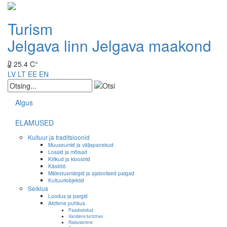
Turism
Jelgava linn
Jelgava maakond
25.4 C°
LV
LT
EE
EN
Algus
ELAMUSED
Kultuur ja traditsioonid
Muuseumid ja väljapanekud
Lossid ja mõisad
Kirikud ja kloostrid
Käsitöö
Mälestusmärgid ja ajaloolised paigad
Kultuuriobjektid
Seiklus
Loodus ja pargid
Aktiivne puhkus
Paadisõidud
Vandens turizmas
Ratsutamine