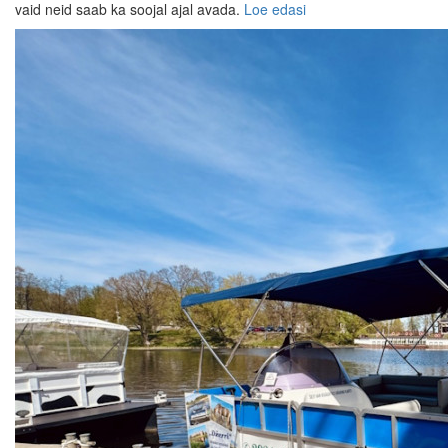
vaid neid saab ka soojal ajal avada.
Loe edasi