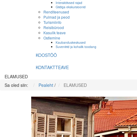
Interaktiivsed rajad
Giidiga ekskursioonid
Renditeenused
Pulmad ja peod
Turismiinfo
Reisibürood
Kasulik teave
Ostlemine
Kaubanduskeskused
Suveniirid ja kohalik toodang
KOOSTÖÖ
KONTAKTTEAVE
ELAMUSED
Sa oled siin:
Pealeht
/
ELAMUSED