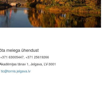
õta meiega ühendust
+371 63005447, +371 25619266
Akadēmijas tänav 1, Jelgava, LV-3001
tic@tornis.jelgava.lv