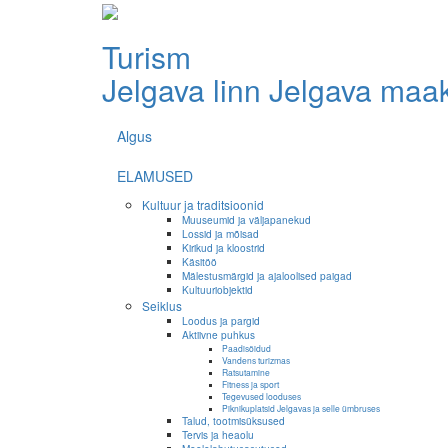
Turism
Jelgava linn
Jelgava maa
Algus
ELAMUSED
Kultuur ja traditsioonid
Muuseumid ja väljapanekud
Lossid ja mõisad
Kirikud ja kloostrid
Käsitöö
Mälestusmärgid ja ajaloolised paigad
Kultuuriobjektid
Seiklus
Loodus ja pargid
Aktiivne puhkus
Paadisõidud
Vandens turizmas
Ratsutamine
Fitness ja sport
Tegevused looduses
Piknikuplatsid Jelgavas ja selle ümbruses
Talud, tootmisüksused
Tervis ja heaolu