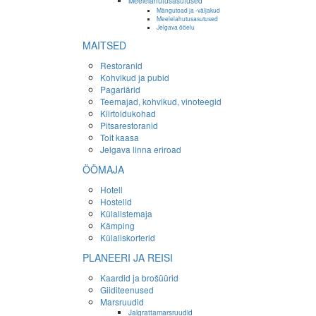
Meelelahutusasutused
Mängutoad ja -väljakud
Meelelahutusasutused
Jelgava ööelu
MAITSED
Restoranid
Kohvikud ja pubid
Pagariärid
Teemajad, kohvikud, vinoteegid
Kiirtoidukohad
Pitsarestoranid
Toit kaasa
Jelgava linna eriroad
ÖÖMAJA
Hotell
Hostelid
Külalistemaja
Kämping
Külaliskorterid
PLANEERI JA REISI
Kaardid ja brošüürid
Giiditeenused
Marsruudid
Jalgrattamarsruudid