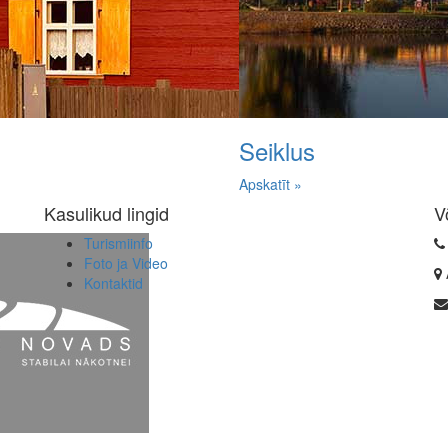
Seiklus
Apskatīt »
Kasulikud lingid
V
Turismiinfo
Foto ja Video
Kontaktid