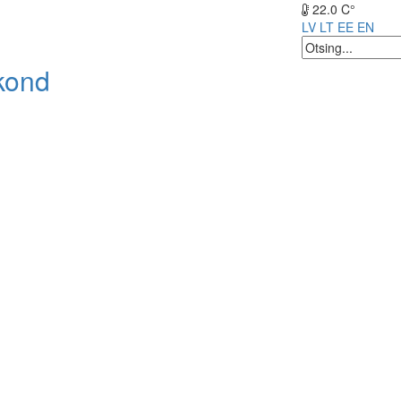
22.0 C°
LV
LT
EE
EN
kond