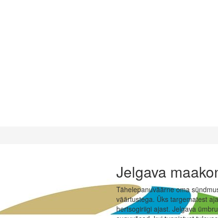
Jelgava maako
Tähelepanuväärne oma sündmusterik
väärtustega. Üks targematest aj
hertsogiriigi ajast. Jelgava ümb