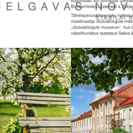
suguvõsad, kui tunnistust tuleva
Blankenfeldes, Zaļenieki´s, Elējas
Tähelepanuväärsemaks mälestus
maailmasõja Jõululahingute mäles
„Jõululahingute muuseum“, kus o
vabaõhunäitus taastatud Saksa ka