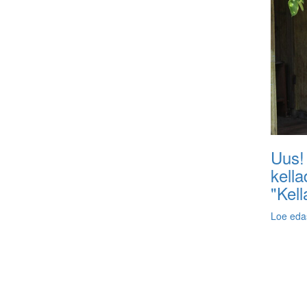
Uus!
kell
"Kel
Loe eda