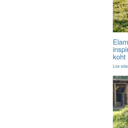
Elam
inspi
koht
Loe eda