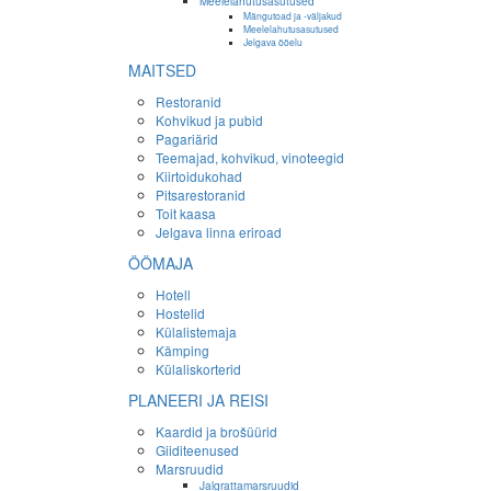
Meelelahutusasutused
Mängutoad ja -väljakud
Meelelahutusasutused
Jelgava ööelu
MAITSED
Restoranid
Kohvikud ja pubid
Pagariärid
Teemajad, kohvikud, vinoteegid
Kiirtoidukohad
Pitsarestoranid
Toit kaasa
Jelgava linna eriroad
ÖÖMAJA
Hotell
Hostelid
Külalistemaja
Kämping
Külaliskorterid
PLANEERI JA REISI
Kaardid ja brošüürid
Giiditeenused
Marsruudid
Jalgrattamarsruudid