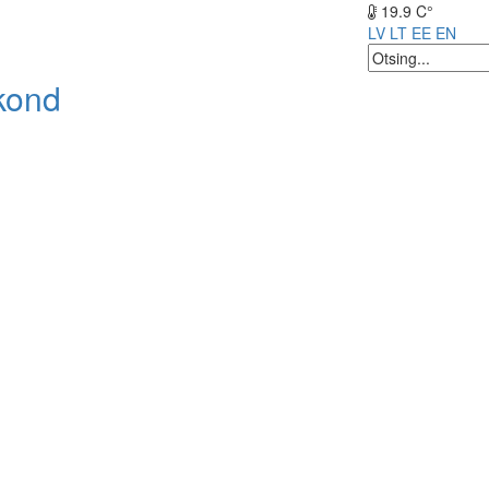
19.9 C°
LV
LT
EE
EN
kond