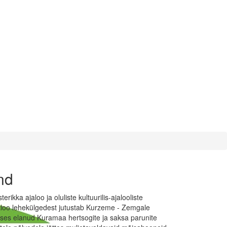
nd
ka ajaloo ja oluliste kultuurilis-ajalooliste
aloo lehekülgedest jutustab Kurzeme - Zemgale
ruses elanud Kuramaa hertsogite ja saksa parunite