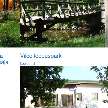
za
Vilce looduspark
maja
Loe edasi