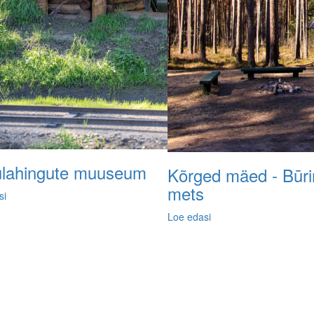
ulahingute muuseum
Kõrged mäed - Būri
mets
si
Loe edasi