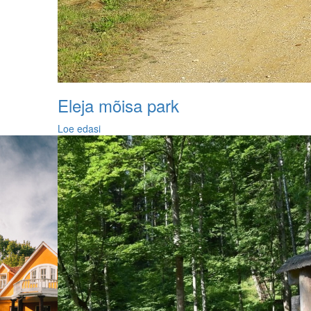
Eleja mõisa park
Loe edasi