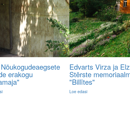
 Nõukogudeaegsete
Edvarts Virza ja El
ade erakogu
Stērste memoriaal
lamaja"
"Billītes"
si
Loe edasi