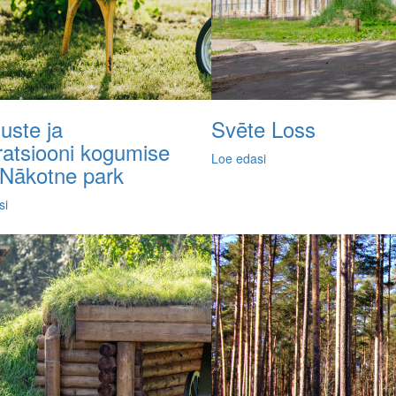
uste ja
Svēte Loss
ratsiooni kogumise
Loe edasi
 Nākotne park
si