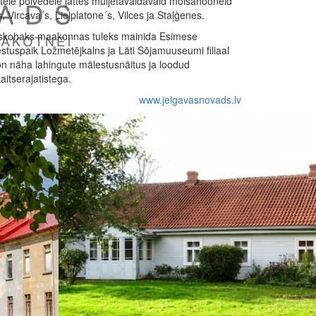
stele põlvedele jättes muljetavaldavaid mõisahooneid
, Vircava´s, Lielplatone´s, Vilces ja Staļģenes.
kohaks maakonnas tuleks mainida Esimese
tuspaik Ložmetējkalns ja Läti Sõjamuuseumi filiaal
n näha lahingute mälestusnäitus ja loodud
itserajatistega.
www.jelgavasnovads.lv