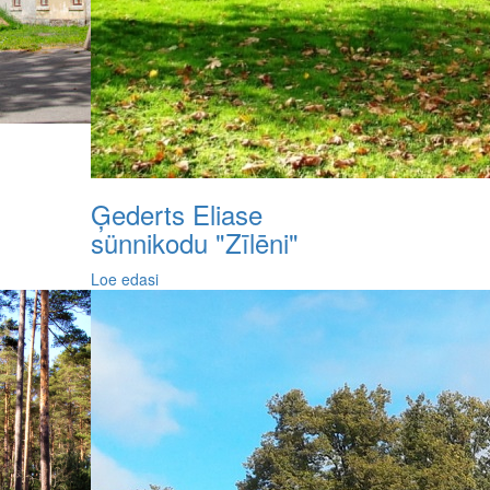
Ģederts Eliase
sünnikodu "Zīlēni"
Loe edasi