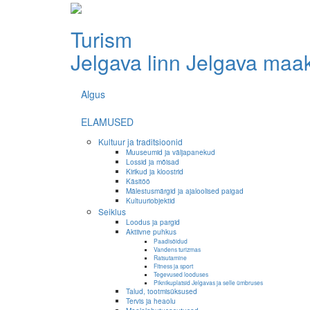
Turism
Jelgava linn
Jelgava maa
Algus
ELAMUSED
Kultuur ja traditsioonid
Muuseumid ja väljapanekud
Lossid ja mõisad
Kirikud ja kloostrid
Käsitöö
Mälestusmärgid ja ajaloolised paigad
Kultuuriobjektid
Seiklus
Loodus ja pargid
Aktiivne puhkus
Paadisõidud
Vandens turizmas
Ratsutamine
Fitness ja sport
Tegevused looduses
Piknikuplatsid Jelgavas ja selle ümbruses
Talud, tootmisüksused
Tervis ja heaolu