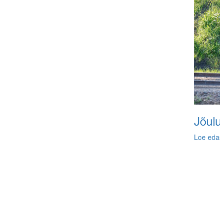
Jõul
Loe eda