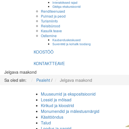
Interaktiivsed rajad
Giidiga ekskursioonid
Renditeenused
Pulmad ja peod
Turismiinfo
Reisibürood
Kasulik teave
Ostlemine
Kaubanduskeskused
Suveniirid ja kohalik toodang
KOOSTÖÖ
KONTAKTTEAVE
Jelgava maakond
Sa oled siin:
Pealeht
/
Jelgava maakond
Muuseumid ja ekspositsioonid
Lossid ja mõisad
Kirikud ja kloostrid
Monumendid ja mälestusmärgid
Käsitööndus
Talud
Loodus ja pargid