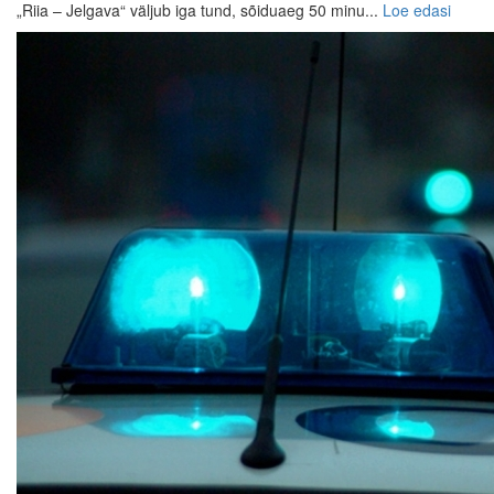
„Riia – Jelgava“ väljub iga tund, sõiduaeg 50 minu...
Loe edasi