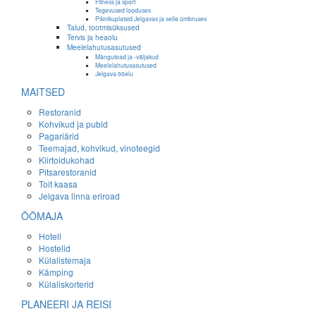
Fitness ja sport
Tegevused looduses
Piknikuplatsid Jelgavas ja selle ümbruses
Talud, tootmisüksused
Tervis ja heaolu
Meelelahutusasutused
Mängutoad ja -väljakud
Meelelahutusasutused
Jelgava ööelu
MAITSED
Restoranid
Kohvikud ja pubid
Pagariärid
Teemajad, kohvikud, vinoteegid
Kiirtoidukohad
Pitsarestoranid
Toit kaasa
Jelgava linna eriroad
ÖÖMAJA
Hotell
Hostelid
Külalistemaja
Kämping
Külaliskorterid
PLANEERI JA REISI