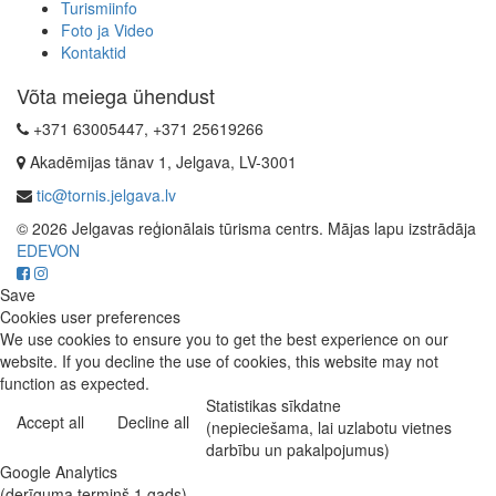
Turismiinfo
Foto ja Video
Kontaktid
Võta meiega ühendust
+371 63005447, +371 25619266
Akadēmijas tänav 1, Jelgava, LV-3001
tic@tornis.jelgava.lv
© 2026 Jelgavas reģionālais tūrisma centrs. Mājas lapu izstrādāja
EDEVON
Save
Cookies user preferences
We use cookies to ensure you to get the best experience on our
website. If you decline the use of cookies, this website may not
function as expected.
Statistikas sīkdatne
Accept all
Decline all
(nepieciešama, lai uzlabotu vietnes
darbību un pakalpojumus)
Google Analytics
(derīguma termiņš 1 gads)