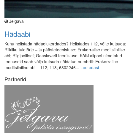
Jelgava
Hädaabi
Kuhu helistada hädaolukordades? Helistades 112, võite kutsuda:
Riikliku tuletõrje – ja päästeteenistuse; Erakorralise meditsiinilise
abi; Riigipolitsei; Gaasiavarii teenistuse. Kõiki allpool nimetatud
teenuseid saab välja kutsuda näidatud numbrilt: Erakorraline
meditsiiniline abi – 112; 113; 6302246...
Loe edasi
Partnerid