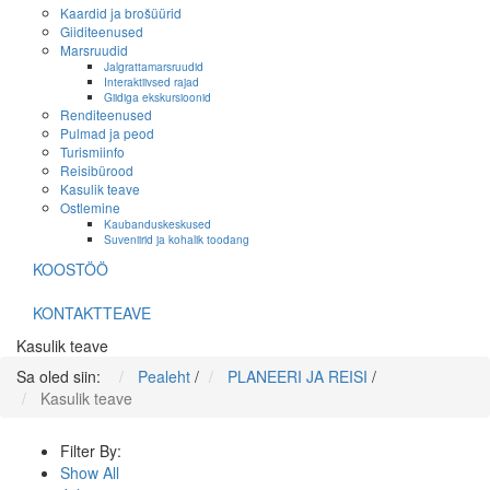
Kaardid ja brošüürid
Giiditeenused
Marsruudid
Jalgrattamarsruudid
Interaktiivsed rajad
Giidiga ekskursioonid
Renditeenused
Pulmad ja peod
Turismiinfo
Reisibürood
Kasulik teave
Ostlemine
Kaubanduskeskused
Suveniirid ja kohalik toodang
KOOSTÖÖ
KONTAKTTEAVE
Kasulik teave
Sa oled siin:
Pealeht
/
PLANEERI JA REISI
/
Kasulik teave
Filter By:
Show All