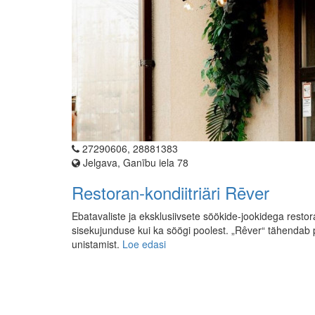
27290606, 28881383
Jelgava, Ganību iela 78
Restoran-kondiitriäri Rēver
Ebatavaliste ja eksklusiivsete söökide-jookidega restor
sisekujunduse kui ka söögi poolest. „Rêver“ tähendab 
unistamist.
Loe edasi