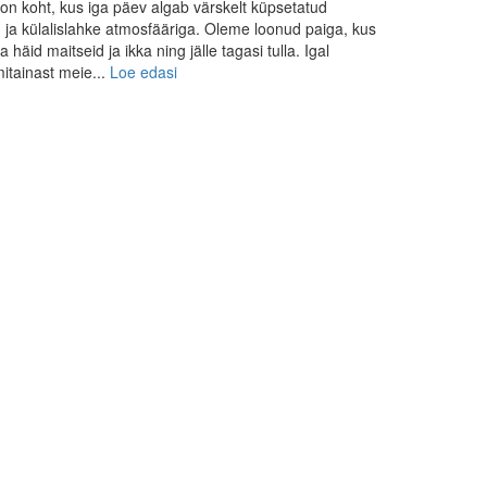
k on koht, kus iga päev algab värskelt küpsetatud
 ja külalislahke atmosfääriga. Oleme loonud paiga, kus
äid maitseid ja ikka ning jälle tagasi tulla. Igal
itainast meie...
Loe edasi