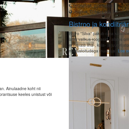
29266586, 22009889
Jelgava, Driksas iela 7/9
Bistroo ja kondiitriär
Bistro "Silva" pakub oma külalis
laias valikus roogasid - alates o
erinevate liha-, kala- ja juurvil
magustoitudega muul ajal.
Loe e
an. Ainulaadne koht nii
prantsuse keeles unistust või