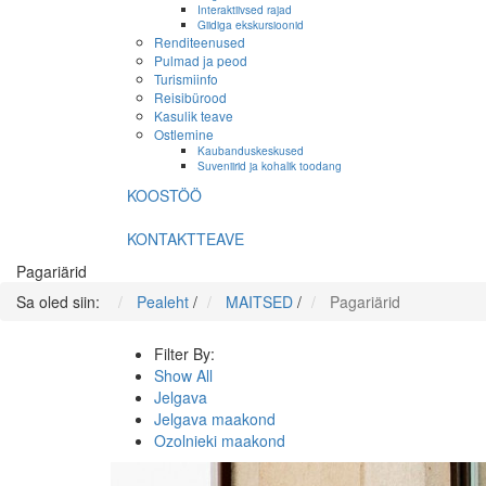
Interaktiivsed rajad
Giidiga ekskursioonid
Renditeenused
Pulmad ja peod
Turismiinfo
Reisibürood
Kasulik teave
Ostlemine
Kaubanduskeskused
Suveniirid ja kohalik toodang
KOOSTÖÖ
KONTAKTTEAVE
Pagariärid
Sa oled siin:
Pealeht
/
MAITSED
/
Pagariärid
Filter By:
Show All
Jelgava
Jelgava maakond
Ozolnieki maakond