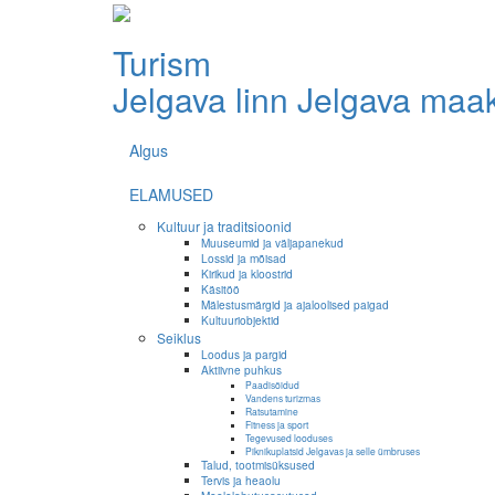
Turism
Jelgava linn
Jelgava maa
Algus
ELAMUSED
Kultuur ja traditsioonid
Muuseumid ja väljapanekud
Lossid ja mõisad
Kirikud ja kloostrid
Käsitöö
Mälestusmärgid ja ajaloolised paigad
Kultuuriobjektid
Seiklus
Loodus ja pargid
Aktiivne puhkus
Paadisõidud
Vandens turizmas
Ratsutamine
Fitness ja sport
Tegevused looduses
Piknikuplatsid Jelgavas ja selle ümbruses
Talud, tootmisüksused
Tervis ja heaolu