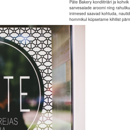
Pâte Bakery kondiitriäri ja kohvi
sarvesaiade aroomi ning rahuliku
inimesed saavad kohtuda, nautida h
hommikul küpsetame kihilist pärm