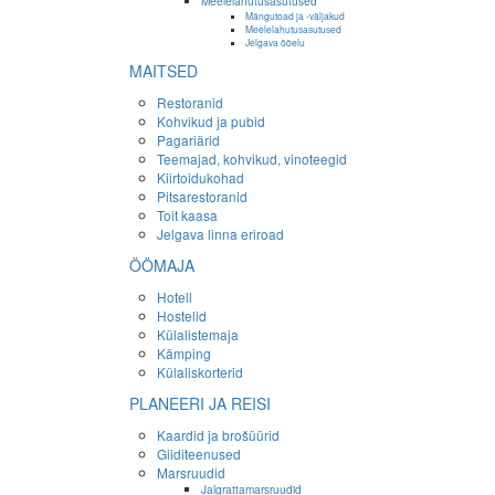
Meelelahutusasutused
Mängutoad ja -väljakud
Meelelahutusasutused
Jelgava ööelu
MAITSED
Restoranid
Kohvikud ja pubid
Pagariärid
Teemajad, kohvikud, vinoteegid
Kiirtoidukohad
Pitsarestoranid
Toit kaasa
Jelgava linna eriroad
ÖÖMAJA
Hotell
Hostelid
Külalistemaja
Kämping
Külaliskorterid
PLANEERI JA REISI
Kaardid ja brošüürid
Giiditeenused
Marsruudid
Jalgrattamarsruudid