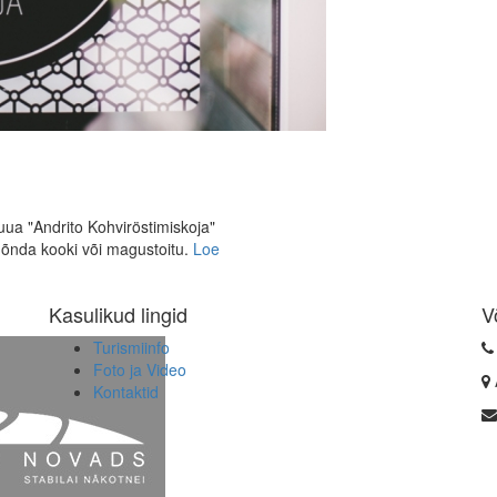
uua "Andrito Kohviröstimiskoja"
 mõnda kooki või magustoitu.
Loe
Kasulikud lingid
V
Turismiinfo
Foto ja Video
Kontaktid