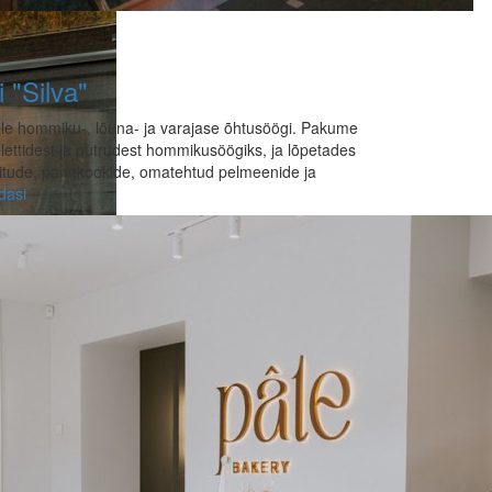
i "Silva"
tele hommiku-, lõuna- ja varajase õhtusöögi. Pakume
mlettidest ja putrudest hommikusöögiks, ja lõpetades
jatoitude, pannkookide, omatehtud pelmeenide ja
dasi