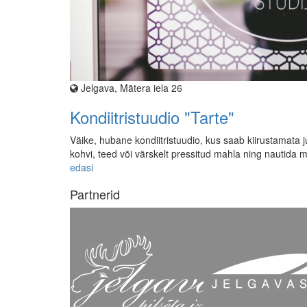
Jelgava, Mātera iela 26
Kondiitristuudio "Tarte"
Väike, hubane kondiitristuudio, kus saab kiirustamata j
kohvi, teed või värskelt pressitud mahla ning nautida
edasi
Partnerid