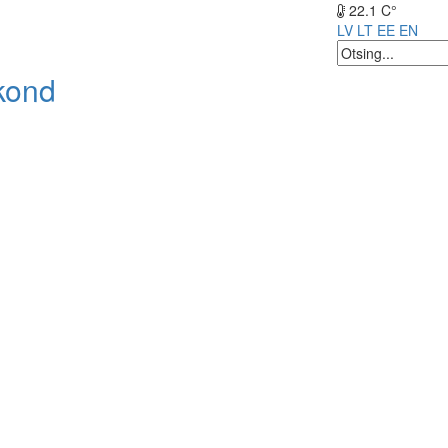
22.1 C°
LV
LT
EE
EN
kond