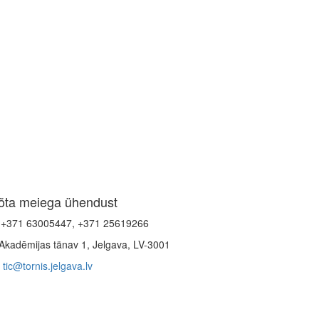
õta meiega ühendust
+371 63005447, +371 25619266
Akadēmijas tänav 1, Jelgava, LV-3001
tic@tornis.jelgava.lv