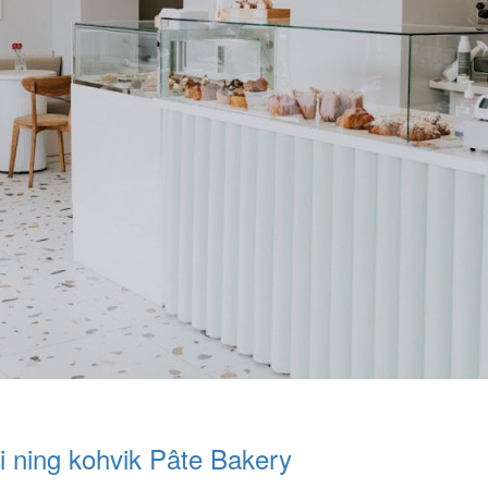
äri ning kohvik Pâte Bakery