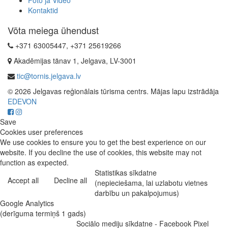
Foto ja Video
Kontaktid
Võta meiega ühendust
+371 63005447, +371 25619266
Akadēmijas tänav 1, Jelgava, LV-3001
tic@tornis.jelgava.lv
© 2026 Jelgavas reģionālais tūrisma centrs. Mājas lapu izstrādāja
EDEVON
Save
Cookies user preferences
We use cookies to ensure you to get the best experience on our
website. If you decline the use of cookies, this website may not
function as expected.
Statistikas sīkdatne
Accept all
Decline all
(nepieciešama, lai uzlabotu vietnes
darbību un pakalpojumus)
Google Analytics
(derīguma termiņš 1 gads)
Sociālo mediju sīkdatne - Facebook Pixel