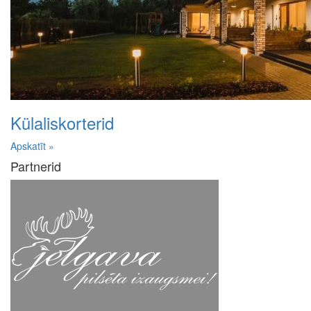
Külaliskorterid
Apskatīt »
Partnerid