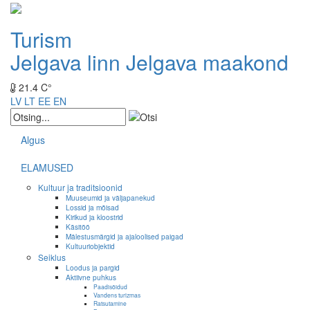
Turism
Jelgava linn
Jelgava maakond
21.4 C°
LV
LT
EE
EN
Algus
ELAMUSED
Kultuur ja traditsioonid
Muuseumid ja väljapanekud
Lossid ja mõisad
Kirikud ja kloostrid
Käsitöö
Mälestusmärgid ja ajaloolised paigad
Kultuuriobjektid
Seiklus
Loodus ja pargid
Aktiivne puhkus
Paadisõidud
Vandens turizmas
Ratsutamine