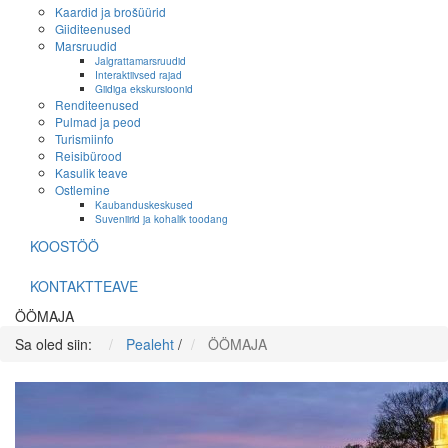
Kaardid ja brošüürid
Giiditeenused
Marsruudid
Jalgrattamarsruudid
Interaktiivsed rajad
Giidiga ekskursioonid
Renditeenused
Pulmad ja peod
Turismiinfo
Reisibürood
Kasulik teave
Ostlemine
Kaubanduskeskused
Suveniirid ja kohalik toodang
KOOSTÖÖ
KONTAKTTEAVE
ÖÖMAJA
Sa oled siin:
Pealeht
/
ÖÖMAJA