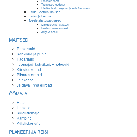
Fitness ja sport
Tegevused looduses
Piknikuplatsid Jelgavas ja selle ümbruses
Talud, tootmisüksused
Tervis ja heaolu
Meelelahutusasutused
Mängutoad ja -väljakud
Meelelahutusasutused
Jelgava ööelu
MAITSED
Restoranid
Kohvikud ja pubid
Pagariärid
Teemajad, kohvikud, vinoteegid
Kiirtoidukohad
Pitsarestoranid
Toit kaasa
Jelgava linna eriroad
ÖÖMAJA
Hotell
Hostelid
Külalistemaja
Kämping
Külaliskorterid
PLANEERI JA REISI