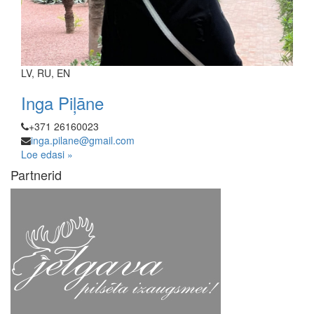
LV, RU, EN
Inga Piļāne
+371 26160023
inga.pilane@gmail.com
Loe edasi »
Partnerid