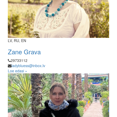
LV, RU, EN
Zane Grava
29733112
ladybluess@inbox.lv
Loe edasi »