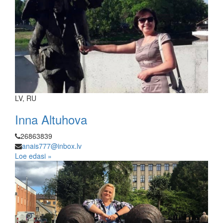
LV, RU
Inna Altuhova
26863839
anais777@inbox.lv
Loe edasi »