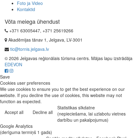
Foto ja Video
Kontaktid
Võta meiega ühendust
+371 63005447, +371 25619266
Akadēmijas tänav 1, Jelgava, LV-3001
tic@tornis.jelgava.lv
© 2026 Jelgavas reģionālais tūrisma centrs. Mājas lapu izstrādāja
EDEVON
Save
Cookies user preferences
We use cookies to ensure you to get the best experience on our
website. If you decline the use of cookies, this website may not
function as expected.
Statistikas sīkdatne
Accept all
Decline all
(nepieciešama, lai uzlabotu vietnes
darbību un pakalpojumus)
Google Analytics
(derīguma termiņš 1 gads)