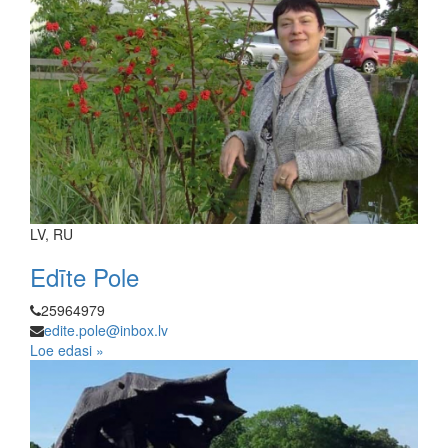
LV, RU
Edīte Pole
25964979
edite.pole@inbox.lv
Loe edasi »