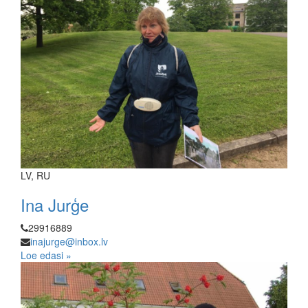
LV, RU
Ina Jurģe
29916889
inajurge@inbox.lv
Loe edasi »