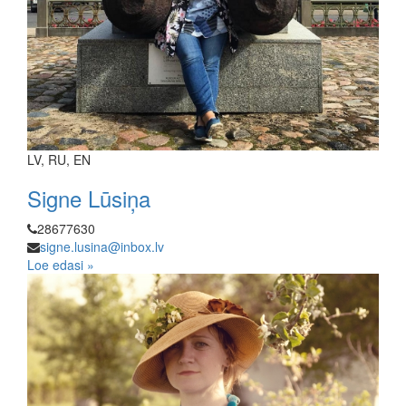
LV, RU, EN
Signe Lūsiņa
28677630
signe.lusina@inbox.lv
Loe edasi »