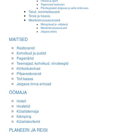
Fitness ja sport
Tegevused looduses
Piknikuplatsid Jelgavas ja selle ümbruses
Talud, tootmisüksused
Tervis ja heaolu
Meelelahutusasutused
Mängutoad ja -väljakud
Meelelahutusasutused
Jelgava ööelu
MAITSED
Restoranid
Kohvikud ja pubid
Pagariärid
Teemajad, kohvikud, vinoteegid
Kiirtoidukohad
Pitsarestoranid
Toit kaasa
Jelgava linna eriroad
ÖÖMAJA
Hotell
Hostelid
Külalistemaja
Kämping
Külaliskorterid
PLANEERI JA REISI