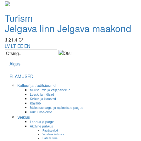
Turism
Jelgava linn
Jelgava maakond
21.4 C°
LV
LT
EE
EN
Algus
ELAMUSED
Kultuur ja traditsioonid
Muuseumid ja väljapanekud
Lossid ja mõisad
Kirikud ja kloostrid
Käsitöö
Mälestusmärgid ja ajaloolised paigad
Kultuuriobjektid
Seiklus
Loodus ja pargid
Aktiivne puhkus
Paadisõidud
Vandens turizmas
Ratsutamine