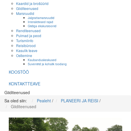
Kaardid ja brošüürid
Giiditeenused
Marsruudid
Jalgrattamarsruudid
Interaktiivsed rajad
Giidiga ekskursioonid
Renditeenused
Pulmad ja peod
Turismiinfo
Reisibürood
Kasulik teave
Ostlemine
Kaubanduskeskused
Suveniirid ja kohalik toodang
KOOSTÖÖ
KONTAKTTEAVE
Giiditeenused
Sa oled siin:
Pealeht
/
PLANEERI JA REISI
/
Giiditeenused