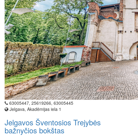
63005447, 25619266, 63005445
Jelgava, Akadēmijas iela 1
Jelgavos Šventosios Trejybės
bažnyčios bokštas