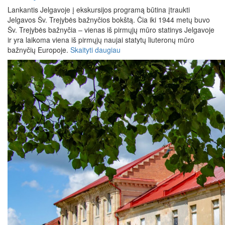
Lankantis Jelgavoje į ekskursijos programą būtina įtraukti
Jelgavos Šv. Trejybės bažnyčios bokštą. Čia iki 1944 metų buvo
Šv. Trejybės bažnyčia – vienas iš pirmųjų mūro statinys Jelgavoje
ir yra laikoma viena iš pirmųjų naujai statytų liuteronų mūro
bažnyčių Europoje.
Skaityti daugiau