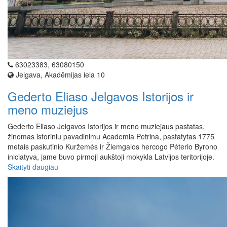
63023383, 63080150
Jelgava, Akadēmijas iela 10
Gederto Eliaso Jelgavos Istorijos ir
meno muziejus
Gederto Eliaso Jelgavos Istorijos ir meno muziejaus pastatas,
žinomas istoriniu pavadinimu Academia Petrina, pastatytas 1775
metais paskutinio Kuržemės ir Žiemgalos hercogo Pėterio Byrono
iniciatyva, jame buvo pirmoji aukštoji mokykla Latvijos teritorijoje.
Skaityti daugiau