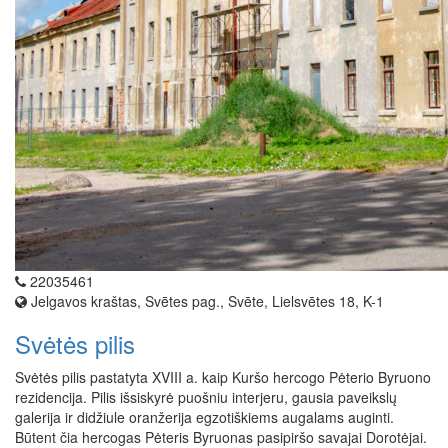
22035461
Jelgavos kraštas, Svētes pag., Svēte, Lielsvētes 18, K-1
Svėtės pilis
Svėtės pilis pastatyta XVIII a. kaip Kuršo hercogo Pėterio Byruono
rezidencija. Pilis išsiskyrė puošniu interjeru, gausia paveikslų
galerija ir didžiule oranžerija egzotiškiems augalams auginti.
Būtent čia hercogas Pėteris Byruonas pasipiršo savajai Dorotėjai.