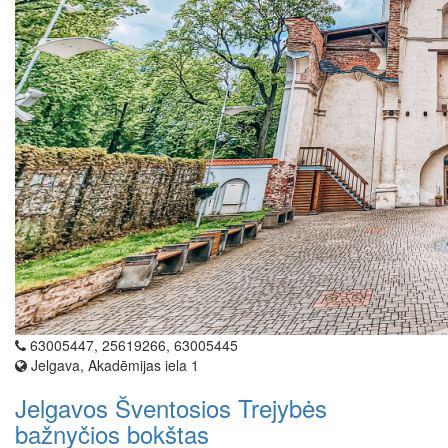
63005447, 25619266, 63005445
Jelgava, Akadēmijas iela 1
Jelgavos Šventosios Trejybės
bažnyčios bokštas