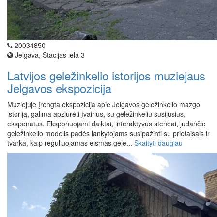
20034850
Jelgava, Stacijas iela 3
Latvijos geležinkelio istorijos muziejaus
Jelgavos ekspozicija
Muziejuje įrengta ekspozicija apie Jelgavos geležinkelio mazgo
istoriją, galima apžiūrėti įvairius, su geležinkeliu susijusius,
eksponatus. Eksponuojami daiktai, interaktyvūs stendai, judančio
geležinkelio modelis padės lankytojams susipažinti su prietaisais ir
tvarka, kaip reguliuojamas eismas gele...
Skaityti daugiau