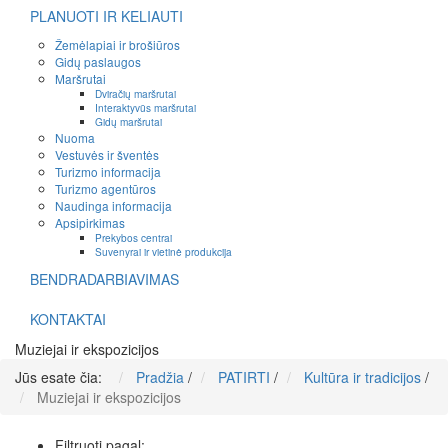
PLANUOTI IR KELIAUTI
Žemėlapiai ir brošiūros
Gidų paslaugos
Maršrutai
Dviračių maršrutai
Interaktyvūs maršrutai
Gidų maršrutai
Nuoma
Vestuvės ir šventės
Turizmo informacija
Turizmo agentūros
Naudinga informacija
Apsipirkimas
Prekybos centrai
Suvenyrai ir vietinė produkcija
BENDRADARBIAVIMAS
KONTAKTAI
Muziejai ir ekspozicijos
Jūs esate čia:
Pradžia
/
PATIRTI
/
Kultūra ir tradicijos
/
Muziejai ir ekspozicijos
Filtruoti pagal: