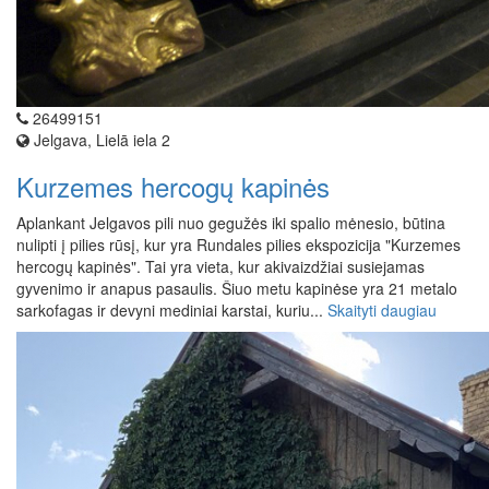
26499151
Jelgava, Lielā iela 2
Kurzemes hercogų kapinės
Aplankant Jelgavos pili nuo gegužės iki spalio mėnesio, būtina
nulipti į pilies rūsį, kur yra Rundales pilies ekspozicija "Kurzemes
hercogų kapinės". Tai yra vieta, kur akivaizdžiai susiejamas
gyvenimo ir anapus pasaulis. Šiuo metu kapinėse yra 21 metalo
sarkofagas ir devyni mediniai karstai, kuriu...
Skaityti daugiau