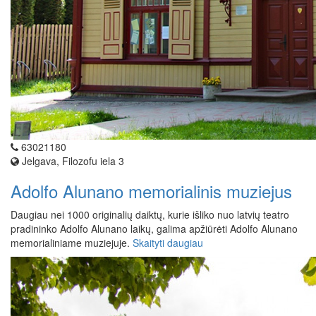
63021180
Jelgava, Filozofu iela 3
Adolfo Alunano memorialinis muziejus
Daugiau nei 1000 originalių daiktų, kurie išliko nuo latvių teatro
pradininko Adolfo Alunano laikų, galima apžiūrėti Adolfo Alunano
memorialiniame muziejuje.
Skaityti daugiau