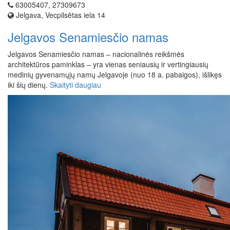
63005407, 27309673
Jelgava, Vecpilsētas iela 14
Jelgavos Senamiesčio namas
Jelgavos Senamiesčio namas – nacionalinės reikšmės
architektūros paminklas – yra vienas seniausių ir vertingiausių
medinių gyvenamųjų namų Jelgavoje (nuo 18 a. pabaigos), išlikęs
iki šių dienų.
Skaityti daugiau