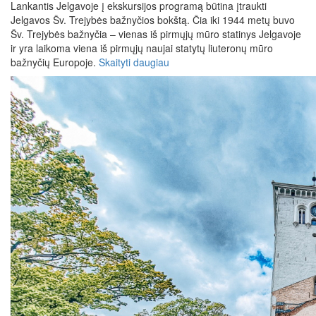
Lankantis Jelgavoje į ekskursijos programą būtina įtraukti
Jelgavos Šv. Trejybės bažnyčios bokštą. Čia iki 1944 metų buvo
Šv. Trejybės bažnyčia – vienas iš pirmųjų mūro statinys Jelgavoje
ir yra laikoma viena iš pirmųjų naujai statytų liuteronų mūro
bažnyčių Europoje.
Skaityti daugiau