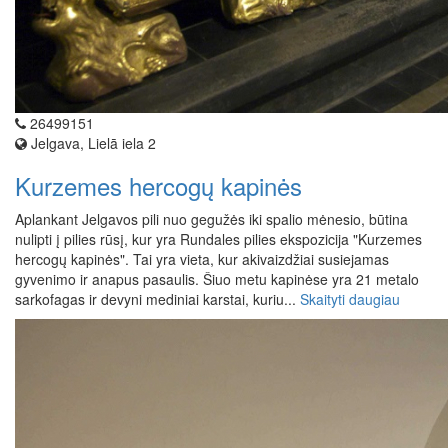
26499151
Jelgava, Lielā iela 2
Kurzemes hercogų kapinės
Aplankant Jelgavos pili nuo gegužės iki spalio mėnesio, būtina
nulipti į pilies rūsį, kur yra Rundales pilies ekspozicija "Kurzemes
hercogų kapinės". Tai yra vieta, kur akivaizdžiai susiejamas
gyvenimo ir anapus pasaulis. Šiuo metu kapinėse yra 21 metalo
sarkofagas ir devyni mediniai karstai, kuriu...
Skaityti daugiau