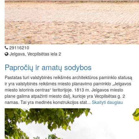
29116210
Jelgava, Vecpilsētas iela 2
Papročių ir amatų sodybos
Pastatas turi valstybinės reikšmės architektūros paminklo statusą
ir yra valstybinės reikšmės miesto planavimo paminklo „Jelgavos
miesto istorinis centras“ teritorijoje. 1813 m. Jelgavos miesto
plane galima atpažinti miesto dalį, kurioje yra Vecpilsētas g. 2
namas. Tai yra medinės konstrukcijos stat...
Skaityti daugiau