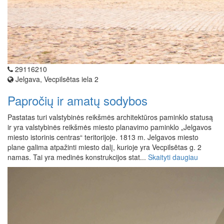
29116210
Jelgava, Vecpilsētas iela 2
Papročių ir amatų sodybos
Pastatas turi valstybinės reikšmės architektūros paminklo statusą
ir yra valstybinės reikšmės miesto planavimo paminklo „Jelgavos
miesto istorinis centras“ teritorijoje. 1813 m. Jelgavos miesto
plane galima atpažinti miesto dalį, kurioje yra Vecpilsētas g. 2
namas. Tai yra medinės konstrukcijos stat...
Skaityti daugiau