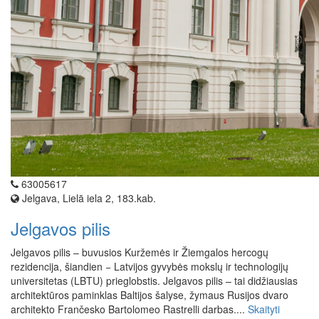
63005617
Jelgava, Lielā iela 2, 183.kab.
Jelgavos pilis
Jelgavos pilis – buvusios Kuržemės ir Žiemgalos hercogų
rezidencija, šiandien − Latvijos gyvybės mokslų ir technologijų
universitetas (LBTU) prieglobstis. Jelgavos pilis – tai didžiausias
architektūros paminklas Baltijos šalyse, žymaus Rusijos dvaro
architekto Frančesko Bartolomeo Rastrelli darbas....
Skaityti