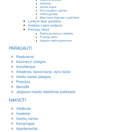
Veeturism
Jojimas žirgais
Kūno rengyba ir sportas
Veiklos gamtoje
Iškylų vietos Jelgavoje ir apylinkėse
Lankomi ūkiai, gamyklos
Sveikata ir gera savijauta
Pramogų vietos
Žaidimų kambariai ir aikštelės
Pramogų vietos
Jelgavos naktinis gyvenimas
PARAGAUTI
Restoranai
Kavinės ir užeigos
Konditerijos
Arbatinės, kavos barai, vyno barai
Greito maisto įstaigos
Picerijos
Išsinešti
Jelgavos miesto išskirtiniai patiekalai
NAKVOTI
Viešbutis
Hosteliai
Svečių namai
Kempingas
Apartamentai