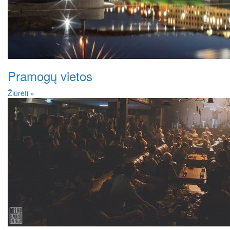
Pramogų vietos
Žiūrėti »