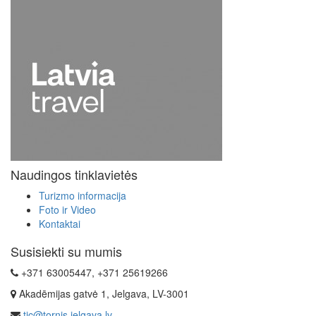
Naudingos tinklavietės
Turizmo informacija
Foto ir Video
Kontaktai
Susisiekti su mumis
+371 63005447, +371 25619266
Akadēmijas gatvė 1, Jelgava, LV-3001
tic@tornis.jelgava.lv