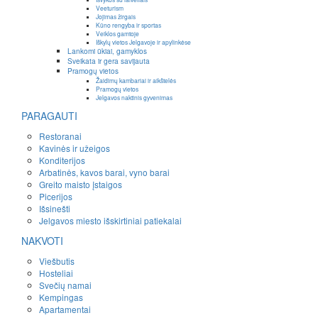
Veeturism
Jojimas žirgais
Kūno rengyba ir sportas
Veiklos gamtoje
Iškylų vietos Jelgavoje ir apylinkėse
Lankomi ūkiai, gamyklos
Sveikata ir gera savijauta
Pramogų vietos
Žaidimų kambariai ir aikštelės
Pramogų vietos
Jelgavos naktinis gyvenimas
PARAGAUTI
Restoranai
Kavinės ir užeigos
Konditerijos
Arbatinės, kavos barai, vyno barai
Greito maisto įstaigos
Picerijos
Išsinešti
Jelgavos miesto išskirtiniai patiekalai
NAKVOTI
Viešbutis
Hosteliai
Svečių namai
Kempingas
Apartamentai