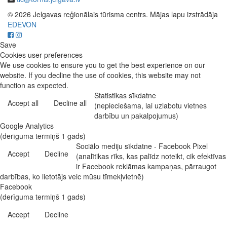
© 2026 Jelgavas reģionālais tūrisma centrs. Mājas lapu izstrādāja
EDEVON
Save
Cookies user preferences
We use cookies to ensure you to get the best experience on our
website. If you decline the use of cookies, this website may not
function as expected.
Statistikas sīkdatne
Accept all
Decline all
(nepieciešama, lai uzlabotu vietnes
darbību un pakalpojumus)
Google Analytics
(derīguma termiņš 1 gads)
Sociālo mediju sīkdatne - Facebook Pixel
Accept
Decline
(analītikas rīks, kas palīdz noteikt, cik efektīvas
ir Facebook reklāmas kampaņas, pārraugot
darbības, ko lietotājs veic mūsu tīmekļvietnē)
Facebook
(derīguma termiņš 1 gads)
Accept
Decline