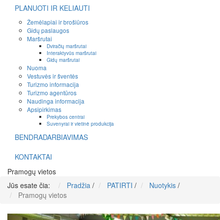
PLANUOTI IR KELIAUTI
Žemėlapiai ir brošiūros
Gidų paslaugos
Maršrutai
Dviračių maršrutai
Interaktyvūs maršrutai
Gidų maršrutai
Nuoma
Vestuvės ir šventės
Turizmo informacija
Turizmo agentūros
Naudinga informacija
Apsipirkimas
Prekybos centrai
Suvenyrai ir vietinė produkcija
BENDRADARBIAVIMAS
KONTAKTAI
Pramogų vietos
Jūs esate čia:
Pradžia
/
PATIRTI
/
Nuotykis
/
Pramogų vietos