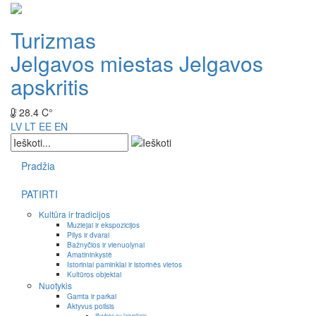
Turizmas
Jelgavos miestas
Jelgavos
apskritis
28.4 C°
LV
LT
EE
EN
Pradžia
PATIRTI
Kultūra ir tradicijos
Muziejai ir ekspozicijos
Pilys ir dvarai
Bažnyčios ir vienuolynai
Amatininkystė
Istoriniai paminklai ir istorinės vietos
Kultūros objektai
Nuotykis
Gamta ir parkai
Aktyvus poilsis
Išvykos su laiveliais