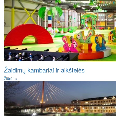
Žaidimų kambariai ir aikštelės
Žiūrėti »