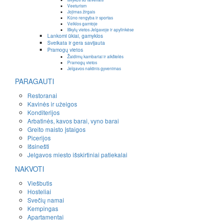
Veeturism
Jojimas žirgais
Kūno rengyba ir sportas
Veiklos gamtoje
Iškylų vietos Jelgavoje ir apylinkėse
Lankomi ūkiai, gamyklos
Sveikata ir gera savijauta
Pramogų vietos
Žaidimų kambariai ir aikštelės
Pramogų vietos
Jelgavos naktinis gyvenimas
PARAGAUTI
Restoranai
Kavinės ir užeigos
Konditerijos
Arbatinės, kavos barai, vyno barai
Greito maisto įstaigos
Picerijos
Išsinešti
Jelgavos miesto išskirtiniai patiekalai
NAKVOTI
Viešbutis
Hosteliai
Svečių namai
Kempingas
Apartamentai