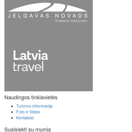
Naudingos tinklavietės
Turizmo informacija
Foto ir Video
Kontaktai
Susisiekti su mumis