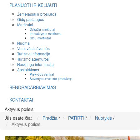
PLANUOTI IR KELIAUTI
Žemėlapiai ir brošiūros
Gidų paslaugos
Maršrutai
Dviračių maršrutai
Interaktyvūs maršrutai
Gidų maršrutai
Nuoma
Vestuvės ir šventės
Turizmo informacija
Turizmo agentūros
Naudinga informacija
Apsipirkimas
Prekybos centrai
Suvenyrai ir vietinė produkcija
BENDRADARBIAVIMAS
KONTAKTAI
Aktyvus poilsis
Jūs esate čia:
Pradžia
/
PATIRTI
/
Nuotykis
/
Aktyvus poilsis