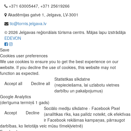
+371 63005447, +371 25619266
Akadēmijas gatvė 1, Jelgava, LV-3001
tic@tornis.jelgava.lv
© 2026 Jelgavas reģionālais tūrisma centrs. Mājas lapu izstrādāja
EDEVON
Save
Cookies user preferences
We use cookies to ensure you to get the best experience on our
website. If you decline the use of cookies, this website may not
function as expected.
Statistikas sīkdatne
Accept all
Decline all
(nepieciešama, lai uzlabotu vietnes
darbību un pakalpojumus)
Google Analytics
(derīguma termiņš 1 gads)
Sociālo mediju sīkdatne - Facebook Pixel
Accept
Decline
(analītikas rīks, kas palīdz noteikt, cik efektīvas
ir Facebook reklāmas kampaņas, pārraugot
darbības, ko lietotājs veic mūsu tīmekļvietnē)