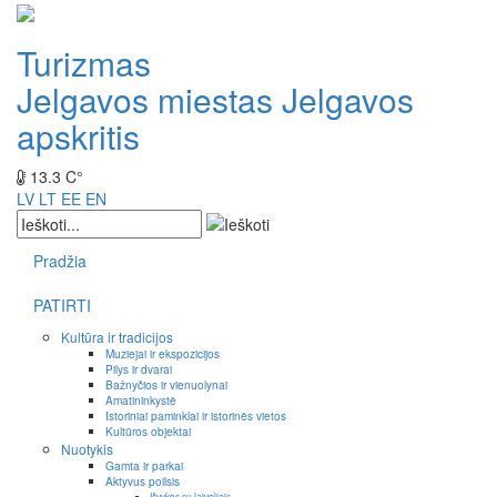
Turizmas
Jelgavos miestas
Jelgavos
apskritis
13.3 C°
LV
LT
EE
EN
Pradžia
PATIRTI
Kultūra ir tradicijos
Muziejai ir ekspozicijos
Pilys ir dvarai
Bažnyčios ir vienuolynai
Amatininkystė
Istoriniai paminklai ir istorinės vietos
Kultūros objektai
Nuotykis
Gamta ir parkai
Aktyvus poilsis
Išvykos su laiveliais