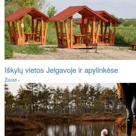
Iškylų vietos Jelgavoje ir apylinkėse
Žiūrėti »