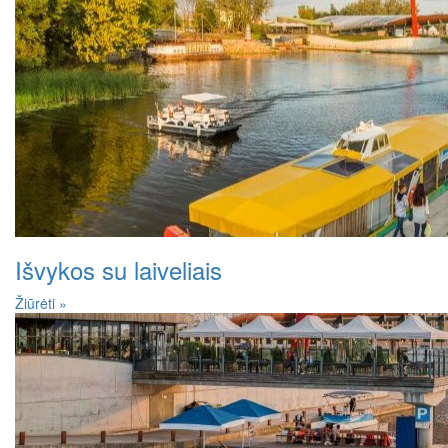
Išvykos su laiveliais
Žiūrėti »