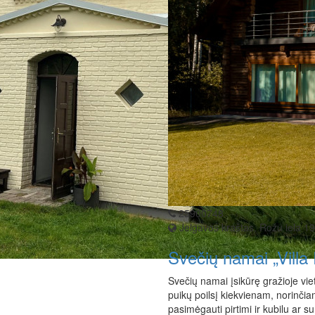
25900748
Jelgavos kraštas, Rožu iela 1
Svečių namai „Vill
Svečių namai įsikūrę gražioje viet
puikų poilsį kiekvienam, norinčia
pasimėgauti pirtimi ir kubilu ar s