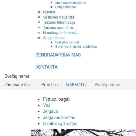
Interaktyvūs maršrutai
Gidų maršrutai
Nuoma
Vestuvės ir šventės
Turizmo informacija
Turizmo agentūros
Naudinga informacija
Apsipirkimas
Prekybos centrai
Suvenyrai ir vietinė produkcija
BENDRADARBIAVIMAS
KONTAKTAI
Svečių namai
Jūs esate čia:
Pradžia
/
NAKVOTI
/
Svečių namai
Filtruoti pagal:
Visi
Jelgava
Jelgavos kraštas
Ozolniekų kraštas