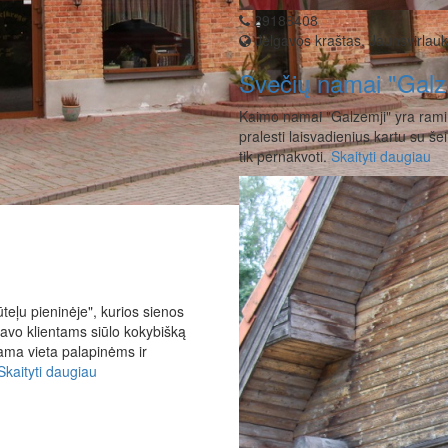
29188408
Jelgavos kraštas, Jaunsvirlauk
Svečių namai "Galz
Kaimo namai "Galzemji" yra rami i
pralesti laisvadienius kartu su še
tik pernakvoti.
Skaityti daugiau
teļu pieninėje", kurios sienos
savo klientams siūlo kokybišką
iama vieta palapinėms ir
Skaityti daugiau