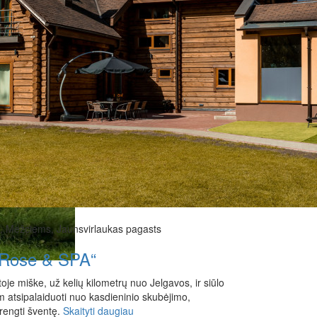
9, Mežciems, Jaunsvirlaukas pagasts
a Rose & SPA“
oje miške, už kelių kilometrų nuo Jelgavos, ir siūlo
m atsipalaiduoti nuo kasdieninio skubėjimo,
urengti šventę.
Skaityti daugiau