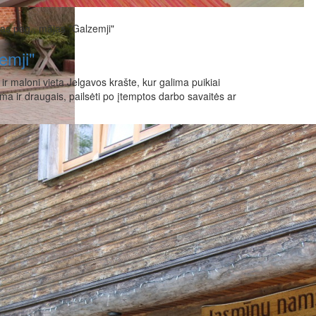
as pag., mājas "Galzemji"
emji"
r maloni vieta Jelgavos krašte, kur galima puikiai
ima ir draugais, pailsėti po įtemptos darbo savaitės ar