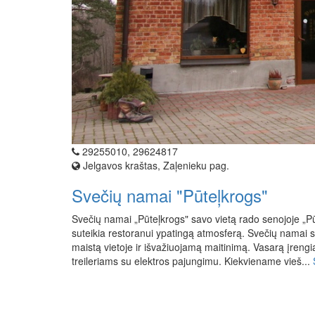
29255010, 29624817
Jelgavos kraštas, Zaļenieku pag.
Svečių namai "Pūteļkrogs"
Svečių namai „Pūteļkrogs" savo vietą rado senojoje „Pū
suteikia restoranui ypatingą atmosferą. Svečių namai 
maistą vietoje ir išvažiuojamą maitinimą. Vasarą įreng
treileriams su elektros pajungimu. Kiekviename vieš...