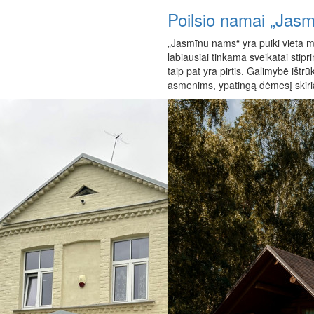
Poilsio namai „Jas
„Jasmīnu nams“ yra puiki vieta 
labiausiai tinkama sveikatai stipr
taip pat yra pirtis. Galimybė ištrūk
asmenims, ypatingą dėmesį skirian