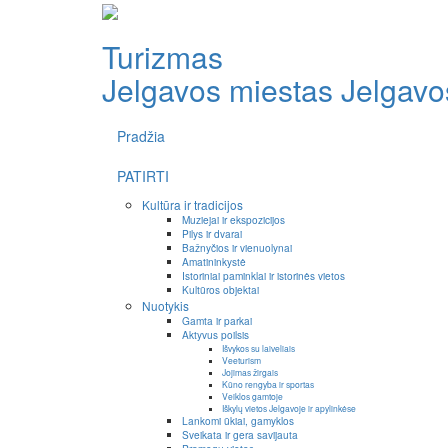
Turizmas
Jelgavos miestas
Jelgavos
Pradžia
PATIRTI
Kultūra ir tradicijos
Muziejai ir ekspozicijos
Pilys ir dvarai
Bažnyčios ir vienuolynai
Amatininkystė
Istoriniai paminklai ir istorinės vietos
Kultūros objektai
Nuotykis
Gamta ir parkai
Aktyvus poilsis
Išvykos su laiveliais
Veeturism
Jojimas žirgais
Kūno rengyba ir sportas
Veiklos gamtoje
Iškylų vietos Jelgavoje ir apylinkėse
Lankomi ūkiai, gamyklos
Sveikata ir gera savijauta