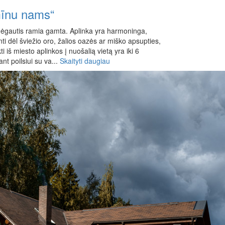
mīnu nams“
mėgautis ramia gamta. Aplinka yra harmoninga,
inti dėl šviežio oro, žalios oazės ar miško apsupties,
ti iš miesto aplinkos į nuošalią vietą yra iki 6
t poilsiui su va...
Skaityti daugiau