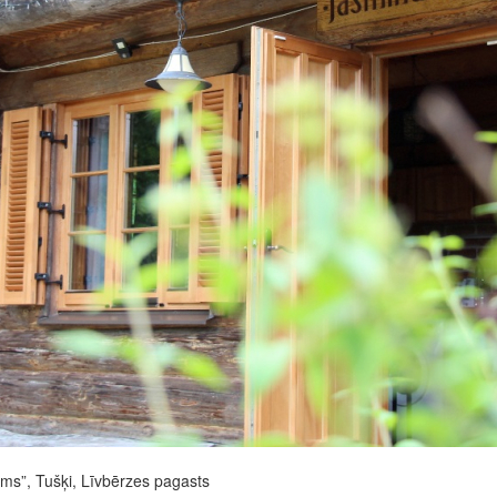
ms”, Tušķi, Līvbērzes pagasts