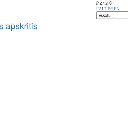
27.2 C°
LV
LT
EE
EN
 apskritis