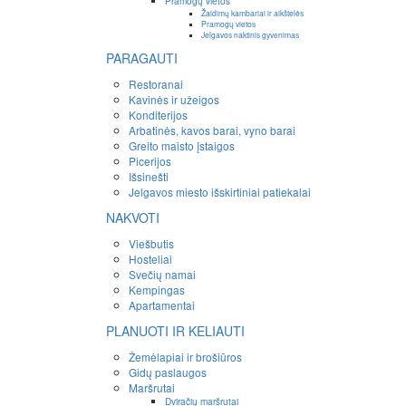
Pramogų vietos
Žaidimų kambariai ir aikštelės
Pramogų vietos
Jelgavos naktinis gyvenimas
PARAGAUTI
Restoranai
Kavinės ir užeigos
Konditerijos
Arbatinės, kavos barai, vyno barai
Greito maisto įstaigos
Picerijos
Išsinešti
Jelgavos miesto išskirtiniai patiekalai
NAKVOTI
Viešbutis
Hosteliai
Svečių namai
Kempingas
Apartamentai
PLANUOTI IR KELIAUTI
Žemėlapiai ir brošiūros
Gidų paslaugos
Maršrutai
Dviračių maršrutai