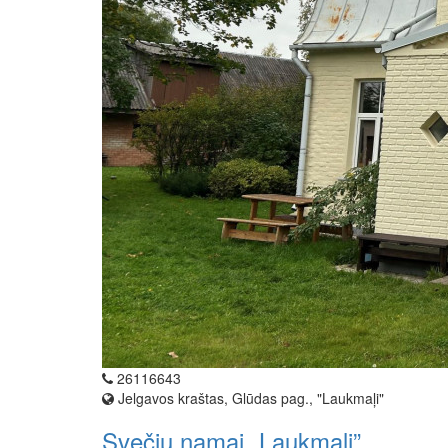
26116643
Jelgavos kraštas, Glūdas pag., "Laukmaļi"
Svečių namai „Laukmaļi”