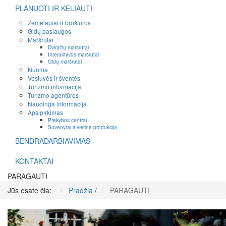
PLANUOTI IR KELIAUTI
Žemėlapiai ir brošiūros
Gidų paslaugos
Maršrutai
Dviračių maršrutai
Interaktyvūs maršrutai
Gidų maršrutai
Nuoma
Vestuvės ir šventės
Turizmo informacija
Turizmo agentūros
Naudinga informacija
Apsipirkimas
Prekybos centrai
Suvenyrai ir vietinė produkcija
BENDRADARBIAVIMAS
KONTAKTAI
PARAGAUTI
Jūs esate čia:
Pradžia
/
PARAGAUTI