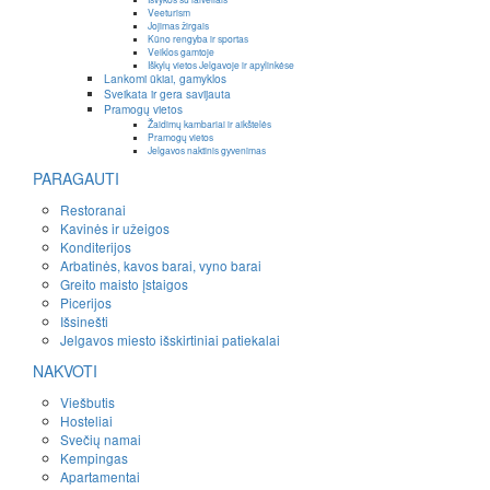
Veeturism
Jojimas žirgais
Kūno rengyba ir sportas
Veiklos gamtoje
Iškylų vietos Jelgavoje ir apylinkėse
Lankomi ūkiai, gamyklos
Sveikata ir gera savijauta
Pramogų vietos
Žaidimų kambariai ir aikštelės
Pramogų vietos
Jelgavos naktinis gyvenimas
PARAGAUTI
Restoranai
Kavinės ir užeigos
Konditerijos
Arbatinės, kavos barai, vyno barai
Greito maisto įstaigos
Picerijos
Išsinešti
Jelgavos miesto išskirtiniai patiekalai
NAKVOTI
Viešbutis
Hosteliai
Svečių namai
Kempingas
Apartamentai