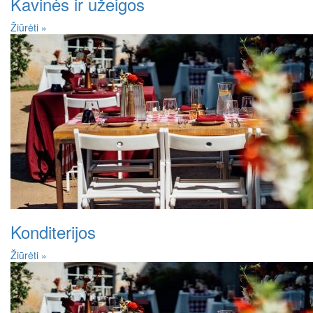
Kavinės ir užeigos
Žiūrėti »
Konditerijos
Žiūrėti »