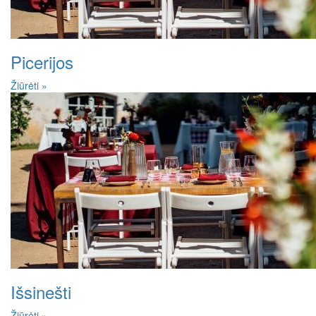
Picerijos
Žiūrėti »
Išsinešti
Žiūrėti »