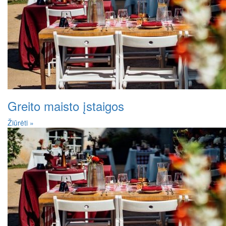
Greito maisto įstaigos
Žiūrėti »