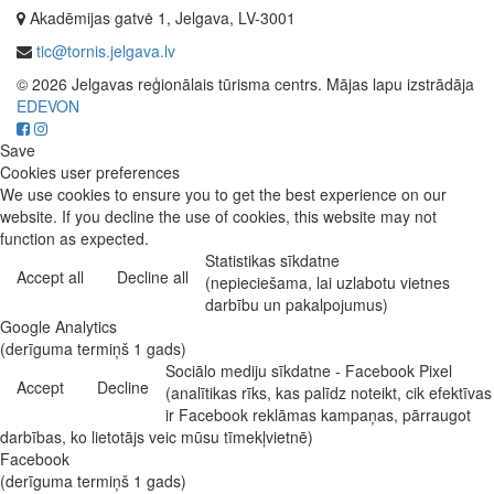
Akadēmijas gatvė 1, Jelgava, LV-3001
tic@tornis.jelgava.lv
© 2026 Jelgavas reģionālais tūrisma centrs. Mājas lapu izstrādāja
EDEVON
Save
Cookies user preferences
We use cookies to ensure you to get the best experience on our
website. If you decline the use of cookies, this website may not
function as expected.
Statistikas sīkdatne
Accept all
Decline all
(nepieciešama, lai uzlabotu vietnes
darbību un pakalpojumus)
Google Analytics
(derīguma termiņš 1 gads)
Sociālo mediju sīkdatne - Facebook Pixel
Accept
Decline
(analītikas rīks, kas palīdz noteikt, cik efektīvas
ir Facebook reklāmas kampaņas, pārraugot
darbības, ko lietotājs veic mūsu tīmekļvietnē)
Facebook
(derīguma termiņš 1 gads)