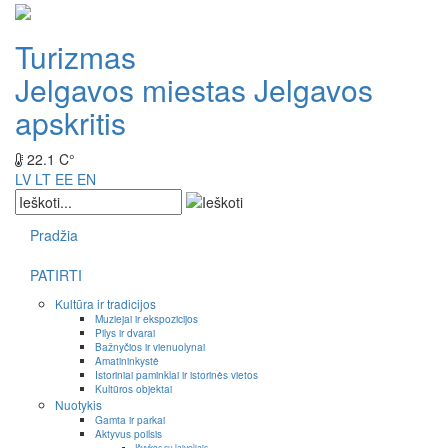
Turizmas
Jelgavos miestas
Jelgavos
apskritis
22.1 C°
LV
LT
EE
EN
Pradžia
PATIRTI
Kultūra ir tradicijos
Muziejai ir ekspozicijos
Pilys ir dvarai
Bažnyčios ir vienuolynai
Amatininkystė
Istoriniai paminklai ir istorinės vietos
Kultūros objektai
Nuotykis
Gamta ir parkai
Aktyvus poilsis
Išvykos su laiveliais