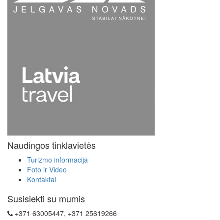
Naudingos tinklavietės
Turizmo informacija
Foto ir Video
Kontaktai
Susisiekti su mumis
+371 63005447, +371 25619266