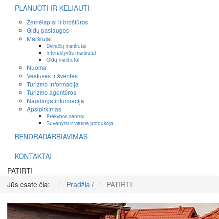
PLANUOTI IR KELIAUTI
Žemėlapiai ir brošiūros
Gidų paslaugos
Maršrutai
Dviračių maršrutai
Interaktyvūs maršrutai
Gidų maršrutai
Nuoma
Vestuvės ir šventės
Turizmo informacija
Turizmo agentūros
Naudinga informacija
Apsipirkimas
Prekybos centrai
Suvenyrai ir vietinė produkcija
BENDRADARBIAVIMAS
KONTAKTAI
PATIRTI
Jūs esate čia:
Pradžia
/
PATIRTI