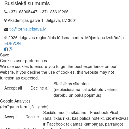
Susisiekti su mumis
+371 63005447, +371 25619266
Akadēmijas gatvė 1, Jelgava, LV-3001
tic@tornis.jelgava.lv
© 2026 Jelgavas reģionālais tūrisma centrs. Mājas lapu izstrādāja
EDEVON
Save
Cookies user preferences
We use cookies to ensure you to get the best experience on our
website. If you decline the use of cookies, this website may not
function as expected.
Statistikas sīkdatne
Accept all
Decline all
(nepieciešama, lai uzlabotu vietnes
darbību un pakalpojumus)
Google Analytics
(derīguma termiņš 1 gads)
Sociālo mediju sīkdatne - Facebook Pixel
Accept
Decline
(analītikas rīks, kas palīdz noteikt, cik efektīvas
ir Facebook reklāmas kampaņas, pārraugot