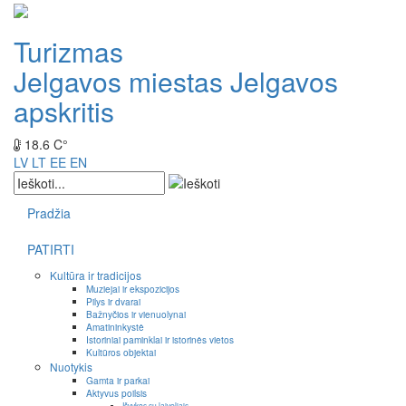
Turizmas
Jelgavos miestas
Jelgavos
apskritis
18.6 C°
LV
LT
EE
EN
Pradžia
PATIRTI
Kultūra ir tradicijos
Muziejai ir ekspozicijos
Pilys ir dvarai
Bažnyčios ir vienuolynai
Amatininkystė
Istoriniai paminklai ir istorinės vietos
Kultūros objektai
Nuotykis
Gamta ir parkai
Aktyvus poilsis
Išvykos su laiveliais