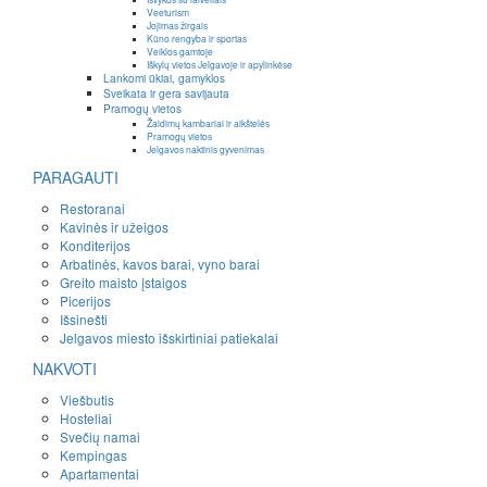
Veeturism
Jojimas žirgais
Kūno rengyba ir sportas
Veiklos gamtoje
Iškylų vietos Jelgavoje ir apylinkėse
Lankomi ūkiai, gamyklos
Sveikata ir gera savijauta
Pramogų vietos
Žaidimų kambariai ir aikštelės
Pramogų vietos
Jelgavos naktinis gyvenimas
PARAGAUTI
Restoranai
Kavinės ir užeigos
Konditerijos
Arbatinės, kavos barai, vyno barai
Greito maisto įstaigos
Picerijos
Išsinešti
Jelgavos miesto išskirtiniai patiekalai
NAKVOTI
Viešbutis
Hosteliai
Svečių namai
Kempingas
Apartamentai