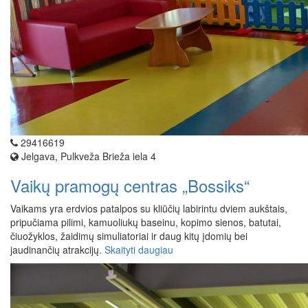
29416619
Jelgava, Pulkveža Brieža iela 4
Vaikų pramogų centras „Bossiks“
Vaikams yra erdvios patalpos su kliūčių labirintu dviem aukštais,
pripučiama pilimi, kamuoliukų baseinu, kopimo sienos, batutai,
čiuožyklos, žaidimų simuliatoriai ir daug kitų įdomių bei
jaudinančių atrakcijų.
Skaityti daugiau