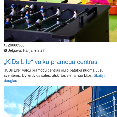
26668368
Jelgava, Raiņa iela 27
„KiDs Life“ vaikų pramogų centras
„KiDs Life“ vaikų pramogų centras siūlo patalpų nuomą Jūsų
šventėms. Dvi erdvios salės, atskirtos viena nuo kitos.
Skaityti
daugiau