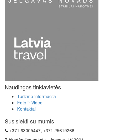
Naudingos tinklavietės
Turizmo informacija
Foto ir Video
Kontaktai
Susisiekti su mumis
+371 63005447, +371 25619266
Akadēmijas gatvė 1, Jelgava, LV-3001