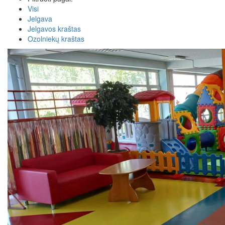
Visi
Jelgava
Jelgavos kraštas
Ozolniekų kraštas