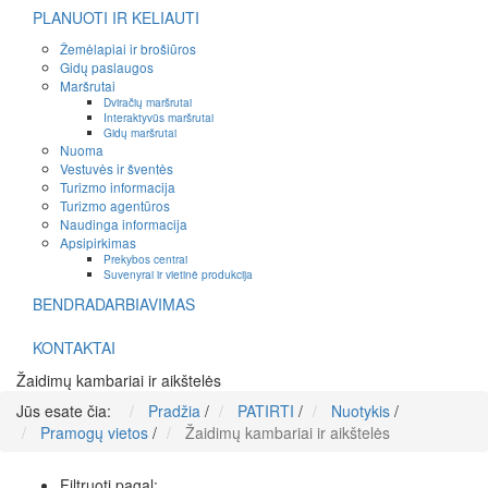
PLANUOTI IR KELIAUTI
Žemėlapiai ir brošiūros
Gidų paslaugos
Maršrutai
Dviračių maršrutai
Interaktyvūs maršrutai
Gidų maršrutai
Nuoma
Vestuvės ir šventės
Turizmo informacija
Turizmo agentūros
Naudinga informacija
Apsipirkimas
Prekybos centrai
Suvenyrai ir vietinė produkcija
BENDRADARBIAVIMAS
KONTAKTAI
Žaidimų kambariai ir aikštelės
Jūs esate čia:
Pradžia
/
PATIRTI
/
Nuotykis
/
Pramogų vietos
/
Žaidimų kambariai ir aikštelės
Filtruoti pagal: