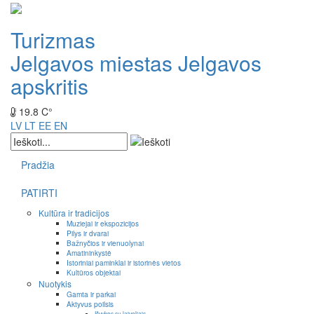
Turizmas
Jelgavos miestas
Jelgavos
apskritis
19.8 C°
LV
LT
EE
EN
Pradžia
PATIRTI
Kultūra ir tradicijos
Muziejai ir ekspozicijos
Pilys ir dvarai
Bažnyčios ir vienuolynai
Amatininkystė
Istoriniai paminklai ir istorinės vietos
Kultūros objektai
Nuotykis
Gamta ir parkai
Aktyvus poilsis
Išvykos su laiveliais