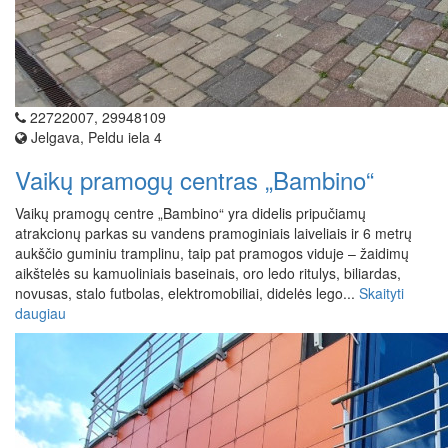
22722007, 29948109
Jelgava, Peldu iela 4
Vaikų pramogų centras „Bambino“
Vaikų pramogų centre „Bambino“ yra didelis pripučiamų
atrakcionų parkas su vandens pramoginiais laiveliais ir 6 metrų
aukščio guminiu tramplinu, taip pat pramogos viduje – žaidimų
aikštelės su kamuoliniais baseinais, oro ledo ritulys, biliardas,
novusas, stalo futbolas, elektromobiliai, didelės lego...
Skaityti
daugiau