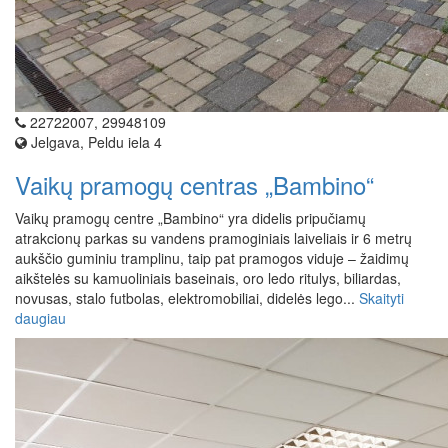
22722007, 29948109
Jelgava, Peldu iela 4
Vaikų pramogų centras „Bambino“
Vaikų pramogų centre „Bambino“ yra didelis pripučiamų
atrakcionų parkas su vandens pramoginiais laiveliais ir 6 metrų
aukščio guminiu tramplinu, taip pat pramogos viduje – žaidimų
aikštelės su kamuoliniais baseinais, oro ledo ritulys, biliardas,
novusas, stalo futbolas, elektromobiliai, didelės lego...
Skaityti
daugiau