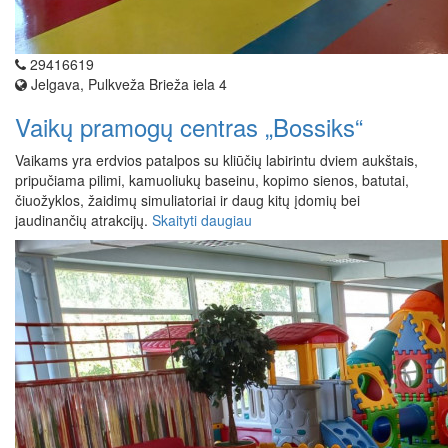
29416619
Jelgava, Pulkveža Brieža iela 4
Vaikų pramogų centras „Bossiks“
Vaikams yra erdvios patalpos su kliūčių labirintu dviem aukštais,
pripučiama pilimi, kamuoliukų baseinu, kopimo sienos, batutai,
čiuožyklos, žaidimų simuliatoriai ir daug kitų įdomių bei
jaudinančių atrakcijų.
Skaityti daugiau