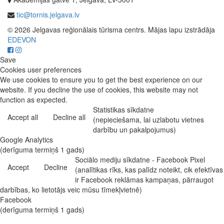
tic@tornis.jelgava.lv
© 2026 Jelgavas reģionālais tūrisma centrs. Mājas lapu izstrādāja
EDEVON
Save
Cookies user preferences
We use cookies to ensure you to get the best experience on our
website. If you decline the use of cookies, this website may not
function as expected.
Statistikas sīkdatne
Accept all
Decline all
(nepieciešama, lai uzlabotu vietnes
darbību un pakalpojumus)
Google Analytics
(derīguma termiņš 1 gads)
Sociālo mediju sīkdatne - Facebook Pixel
Accept
Decline
(analītikas rīks, kas palīdz noteikt, cik efektīvas
ir Facebook reklāmas kampaņas, pārraugot
darbības, ko lietotājs veic mūsu tīmekļvietnē)
Facebook
(derīguma termiņš 1 gads)