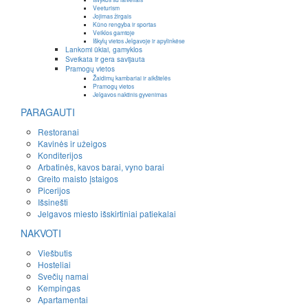
Veeturism
Jojimas žirgais
Kūno rengyba ir sportas
Veiklos gamtoje
Iškylų vietos Jelgavoje ir apylinkėse
Lankomi ūkiai, gamyklos
Sveikata ir gera savijauta
Pramogų vietos
Žaidimų kambariai ir aikštelės
Pramogų vietos
Jelgavos naktinis gyvenimas
PARAGAUTI
Restoranai
Kavinės ir užeigos
Konditerijos
Arbatinės, kavos barai, vyno barai
Greito maisto įstaigos
Picerijos
Išsinešti
Jelgavos miesto išskirtiniai patiekalai
NAKVOTI
Viešbutis
Hosteliai
Svečių namai
Kempingas
Apartamentai