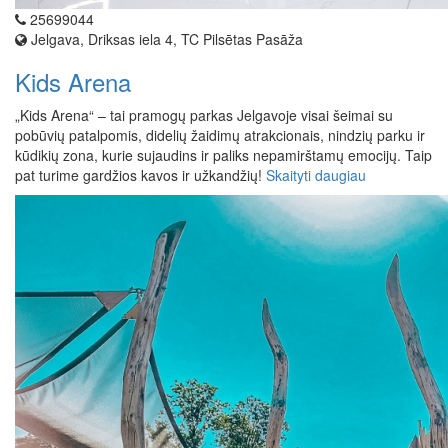
25699044
Jelgava, Driksas iela 4, TC Pilsētas Pasāža
Kids Arena
„Kids Arena“ – tai pramogų parkas Jelgavoje visai šeimai su
pobūvių patalpomis, didelių žaidimų atrakcionais, nindzių parku ir
kūdikių zona, kurie sujaudins ir paliks nepamirštamų emocijų. Taip
pat turime gardžios kavos ir užkandžių!
Skaityti daugiau