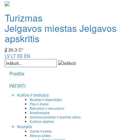
Turizmas
Jelgavos miestas
Jelgavos
apskritis
20.3 C°
LV
LT
EE
EN
Pradžia
PATIRTI
Kultūra ir tradicijos
Muziejai ir ekspozicijos
Pilys ir dvarai
Bažnyčios ir vienuolynai
Amatininkystė
Istoriniai paminklai ir istorinės vietos
Kultūros objektai
Nuotykis
Gamta ir parkai
Aktyvus poilsis
Išvykos su laiveliais