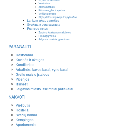
Veeturism
Jojimas žirgais
Kūno rengyba ir sportas
Veiklos gamtoje
Iškylų vietos Jelgavoje ir apylinkėse
Lankomi ūkiai, gamyklos
Sveikata ir gera savijauta
Pramogų vietos
Žaidimų kambariai ir aikštelės
Pramogų vietos
Jelgavos naktinis gyvenimas
PARAGAUTI
Restoranai
Kavinės ir užeigos
Konditerijos
Arbatinės, kavos barai, vyno barai
Greito maisto įstaigos
Picerijos
Išsinešti
Jelgavos miesto išskirtiniai patiekalai
NAKVOTI
Viešbutis
Hosteliai
Svečių namai
Kempingas
Apartamentai