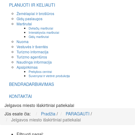
PLANUOTI IR KELIAUTI
Žemėlapiai ir brošiūros
Gidų paslaugos
Maršrutai
Dviračių maršrutai
Interaktyvūs maršrutai
Gidų maršrutai
Nuoma
Vestuvės ir šventės
Turizmo informacija
Turizmo agentūros
Naudinga informacija
Apsipirkimas
Prekybos centrai
Suvenyrai ir vietinė produkcija
BENDRADARBIAVIMAS
KONTAKTAI
Jelgavos miesto išskirtiniai patiekalai
Jūs esate čia:
Pradžia
/
PARAGAUTI
/
Jelgavos miesto išskirtiniai patiekalai
Filtruoti pagal: