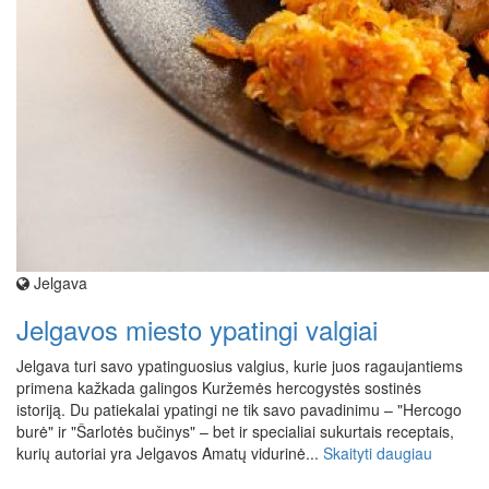
Jelgava
Jelgavos miesto ypatingi valgiai
Jelgava turi savo ypatinguosius valgius, kurie juos ragaujantiems
primena kažkada galingos Kuržemės hercogystės sostinės
istoriją. Du patiekalai ypatingi ne tik savo pavadinimu – "Hercogo
burė" ir "Šarlotės bučinys" – bet ir specialiai sukurtais receptais,
kurių autoriai yra Jelgavos Amatų vidurinė...
Skaityti daugiau