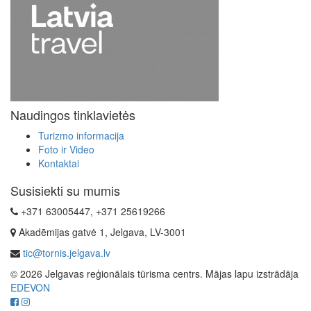
Naudingos tinklavietės
Turizmo informacija
Foto ir Video
Kontaktai
Susisiekti su mumis
+371 63005447, +371 25619266
Akadēmijas gatvė 1, Jelgava, LV-3001
tic@tornis.jelgava.lv
© 2026 Jelgavas reģionālais tūrisma centrs. Mājas lapu izstrādāja
EDEVON