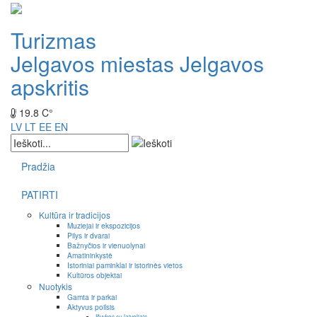
Turizmas
Jelgavos miestas
Jelgavos
apskritis
19.8 C°
LV
LT
EE
EN
Pradžia
PATIRTI
Kultūra ir tradicijos
Muziejai ir ekspozicijos
Pilys ir dvarai
Bažnyčios ir vienuolynai
Amatininkystė
Istoriniai paminklai ir istorinės vietos
Kultūros objektai
Nuotykis
Gamta ir parkai
Aktyvus poilsis
Išvykos su laiveliais