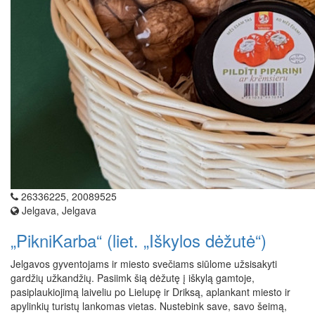
26336225, 20089525
Jelgava, Jelgava
„PikniKarba“ (liet. „Iškylos dėžutė“)
Jelgavos gyventojams ir miesto svečiams siūlome užsisakyti
gardžių užkandžių. Pasiimk šią dėžutę į iškylą gamtoje,
pasiplaukiojimą laiveliu po Lielupę ir Driksą, aplankant miesto ir
apylinkių turistų lankomas vietas. Nustebink save, savo šeimą,