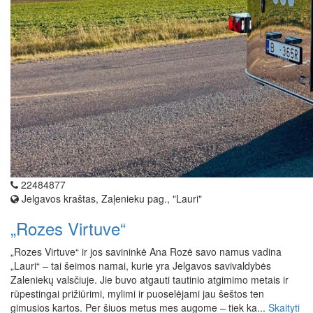
22484877
Jelgavos kraštas, Zaļenieku pag., "Lauri"
„Rozes Virtuve“
„Rozes Virtuve“ ir jos savininkė Ana Rozė savo namus vadina
„Lauri“ – tai šeimos namai, kurie yra Jelgavos savivaldybės
Zaleniekų valsčiuje. Jie buvo atgauti tautinio atgimimo metais ir
rūpestingai prižiūrimi, mylimi ir puoselėjami jau šeštos ten
gimusios kartos. Per šiuos metus mes augome – tiek ka...
Skaityti