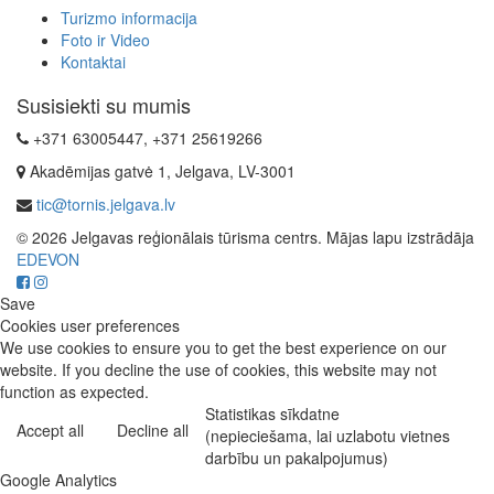
Turizmo informacija
Foto ir Video
Kontaktai
Susisiekti su mumis
+371 63005447, +371 25619266
Akadēmijas gatvė 1, Jelgava, LV-3001
tic@tornis.jelgava.lv
© 2026 Jelgavas reģionālais tūrisma centrs. Mājas lapu izstrādāja
EDEVON
Save
Cookies user preferences
We use cookies to ensure you to get the best experience on our
website. If you decline the use of cookies, this website may not
function as expected.
Statistikas sīkdatne
Accept all
Decline all
(nepieciešama, lai uzlabotu vietnes
darbību un pakalpojumus)
Google Analytics