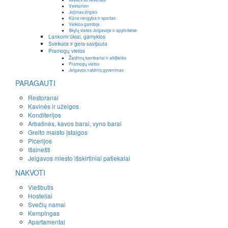
Veeturism
Jojimas žirgais
Kūno rengyba ir sportas
Veiklos gamtoje
Iškylų vietos Jelgavoje ir apylinkėse
Lankomi ūkiai, gamyklos
Sveikata ir gera savijauta
Pramogų vietos
Žaidimų kambariai ir aikštelės
Pramogų vietos
Jelgavos naktinis gyvenimas
PARAGAUTI
Restoranai
Kavinės ir užeigos
Konditerijos
Arbatinės, kavos barai, vyno barai
Greito maisto įstaigos
Picerijos
Išsinešti
Jelgavos miesto išskirtiniai patiekalai
NAKVOTI
Viešbutis
Hosteliai
Svečių namai
Kempingas
Apartamentai