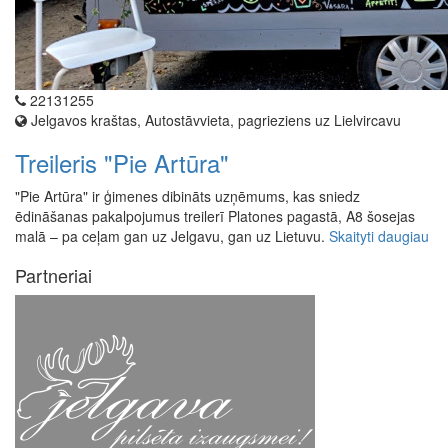
22131255
Jelgavos kraštas, Autostāvvieta, pagrieziens uz Lielvircavu
Treileris "Pie Artūra"
"Pie Artūra" ir ģimenes dibināts uzņēmums, kas sniedz
ēdināšanas pakalpojumus treilerī Platones pagastā, A8 šosejas
malā – pa ceļam gan uz Jelgavu, gan uz Lietuvu.
Skaityti daugiau
Partneriai