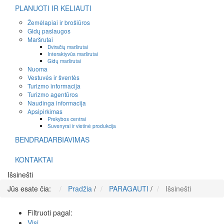
PLANUOTI IR KELIAUTI
Žemėlapiai ir brošiūros
Gidų paslaugos
Maršrutai
Dviračių maršrutai
Interaktyvūs maršrutai
Gidų maršrutai
Nuoma
Vestuvės ir šventės
Turizmo informacija
Turizmo agentūros
Naudinga informacija
Apsipirkimas
Prekybos centrai
Suvenyrai ir vietinė produkcija
BENDRADARBIAVIMAS
KONTAKTAI
Išsinešti
Jūs esate čia:
Pradžia
/
PARAGAUTI
/
Išsinešti
Filtruoti pagal:
Visi