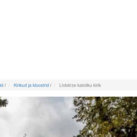
id
/
Kirikud ja kloostrid
/
Līvbērze katoliku kirik