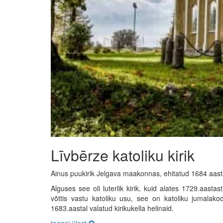
Līvbērze katoliku kirik
Ainus puukirik Jelgava maakonnas, ehitatud 1684 aast
Alguses see oli luterlik kirik, kuid alates 1729.aastas
võttis vastu katoliku usu, see on katoliku jumalakod
1683.aastal valatud kirikukella helinaid.