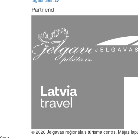
tagasi ülest
Partnerid
© 2026 Jelgavas reģionālais tūrisma centrs. Mājas lap