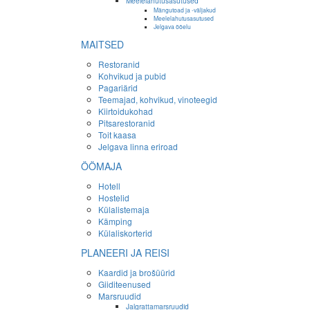
Meelelahutusasutused
Mängutoad ja -väljakud
Meelelahutusasutused
Jelgava ööelu
MAITSED
Restoranid
Kohvikud ja pubid
Pagariärid
Teemajad, kohvikud, vinoteegid
Kiirtoidukohad
Pitsarestoranid
Toit kaasa
Jelgava linna eriroad
ÖÖMAJA
Hotell
Hostelid
Külalistemaja
Kämping
Külaliskorterid
PLANEERI JA REISI
Kaardid ja brošüürid
Giiditeenused
Marsruudid
Jalgrattamarsruudid