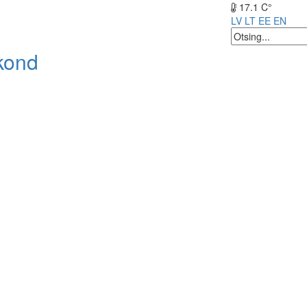
17.1 C°
LV
LT
EE
EN
kond