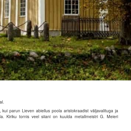
al.
t, kui parun Lieven abiellus poola aristokraadist väljavalituga ja
a. Kiriku tornis veel siiani on kuulda metallmeistri G. Meieri