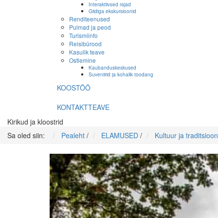
Interaktiivsed rajad
Giidiga ekskursioonid
Renditeenused
Pulmad ja peod
Turismiinfo
Reisibürood
Kasulik teave
Ostlemine
Kaubanduskeskused
Suveniirid ja kohalik toodang
KOOSTÖÖ
KONTAKTTEAVE
Kirikud ja kloostrid
Sa oled siin:
Pealeht
/
ELAMUSED
/
Kultuur ja traditsioon