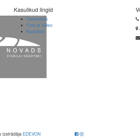
Kasulikud lingid
V
Turismiinfo
Foto ja Video
Kontaktid
u izstrādāja
EDEVON