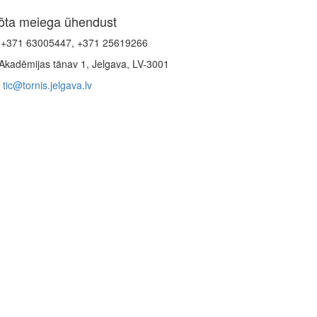
õta meiega ühendust
+371 63005447, +371 25619266
Akadēmijas tänav 1, Jelgava, LV-3001
tic@tornis.jelgava.lv