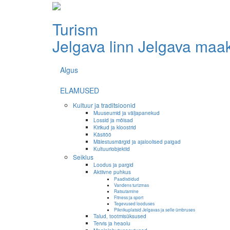
Turism
Jelgava linn
Jelgava maa
Algus
ELAMUSED
Kultuur ja traditsioonid
Muuseumid ja väljapanekud
Lossid ja mõisad
Kirikud ja kloostrid
Käsitöö
Mälestusmärgid ja ajaloolised paigad
Kultuuriobjektid
Seiklus
Loodus ja pargid
Aktiivne puhkus
Paadisõidud
Vandens turizmas
Ratsutamine
Fitness ja sport
Tegevused looduses
Piknikuplatsid Jelgavas ja selle ümbruses
Talud, tootmisüksused
Tervis ja heaolu