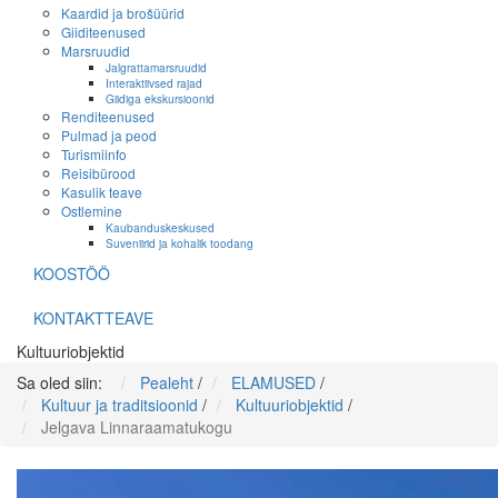
Kaardid ja brošüürid
Giiditeenused
Marsruudid
Jalgrattamarsruudid
Interaktiivsed rajad
Giidiga ekskursioonid
Renditeenused
Pulmad ja peod
Turismiinfo
Reisibürood
Kasulik teave
Ostlemine
Kaubanduskeskused
Suveniirid ja kohalik toodang
KOOSTÖÖ
KONTAKTTEAVE
Kultuuriobjektid
Sa oled siin:
Pealeht
/
ELAMUSED
/
Kultuur ja traditsioonid
/
Kultuuriobjektid
/
Jelgava Linnaraamatukogu