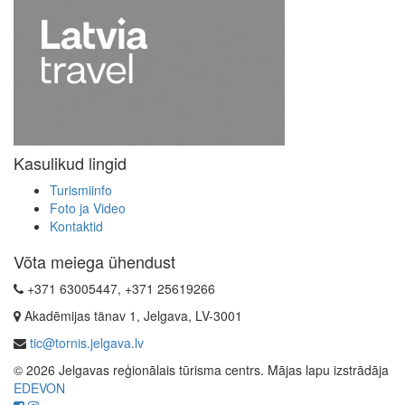
Kasulikud lingid
Turismiinfo
Foto ja Video
Kontaktid
Võta meiega ühendust
+371 63005447, +371 25619266
Akadēmijas tänav 1, Jelgava, LV-3001
tic@tornis.jelgava.lv
© 2026 Jelgavas reģionālais tūrisma centrs. Mājas lapu izstrādāja
EDEVON