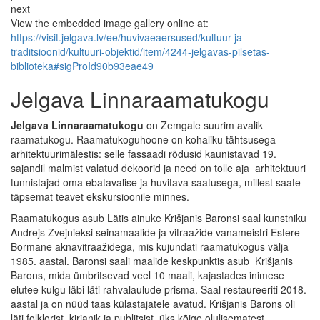
next
View the embedded image gallery online at:
https://visit.jelgava.lv/ee/huvivaeaersused/kultuur-ja-
traditsioonid/kultuuri-objektid/item/4244-jelgavas-pilsetas-
biblioteka#sigProId90b93eae49
Jelgava Linnaraamatukogu
Jelgava Linnaraamatukogu
on Zemgale suurim avalik
raamatukogu. Raamatukoguhoone on kohaliku tähtsusega
arhitektuurimälestis: selle fassaadi rõdusid kaunistavad 19.
sajandil malmist valatud dekoorid ja need on tolle aja arhitektuuri
tunnistajad oma ebatavalise ja huvitava saatusega, millest saate
täpsemat teavet ekskursioonile minnes.
Raamatukogus asub Lätis ainuke Krišjanis Baronsi saal kunstniku
Andrejs Zvejnieksi seinamaalide ja vitraažide vanameistri Estere
Bormane aknavitraažidega, mis kujundati raamatukogus välja
1985. aastal. Baronsi saali maalide keskpunktis asub Krišjanis
Barons, mida ümbritsevad veel 10 maali, kajastades inimese
elutee kulgu läbi läti rahvalaulude prisma. Saal restaureeriti 2018.
aastal ja on nüüd taas külastajatele avatud. Krišjanis Barons oli
läti folklorist, kirjanik ja publitsist, üks kõige olulisematest