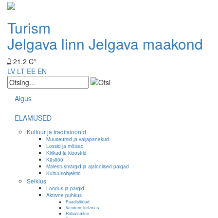
Turism
Jelgava linn
Jelgava maakond
21.2 C°
LV
LT
EE
EN
Algus
ELAMUSED
Kultuur ja traditsioonid
Muuseumid ja väljapanekud
Lossid ja mõisad
Kirikud ja kloostrid
Käsitöö
Mälestusmärgid ja ajaloolised paigad
Kultuuriobjektid
Seiklus
Loodus ja pargid
Aktiivne puhkus
Paadisõidud
Vandens turizmas
Ratsutamine