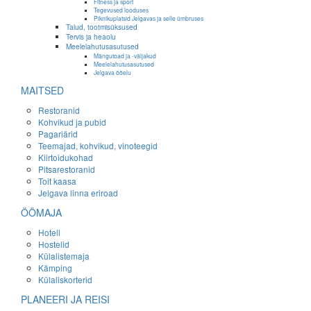
Fitness ja sport
Tegevused looduses
Piknikuplatsid Jelgavas ja selle ümbruses
Talud, tootmisüksused
Tervis ja heaolu
Meelelahutusasutused
Mängutoad ja -väljakud
Meelelahutusasutused
Jelgava ööelu
MAITSED
Restoranid
Kohvikud ja pubid
Pagariärid
Teemajad, kohvikud, vinoteegid
Kiirtoidukohad
Pitsarestoranid
Toit kaasa
Jelgava linna eriroad
ÖÖMAJA
Hotell
Hostelid
Külalistemaja
Kämping
Külaliskorterid
PLANEERI JA REISI