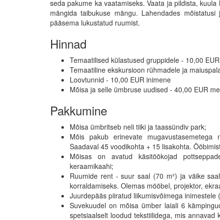
seda pakume ka vaatamiseks. Vaata ja pildista, kuula
mängida taibukuse mängu. Lahendades mõistatusi ja
pääsema lukustatud ruumist.
Hinnad
Temaatilised külastused gruppidele - 10,00 EUR
Temaatiline ekskursioon rühmadele ja maiuspal
Loovtunnid - 10,00 EUR inimene
Mõisa ja selle ümbruse uudised - 40,00 EUR m
Pakkumine
Mõisa ümbritseb neli tiiki ja taassündiv park;
Mõis pakub erinevate mugavustasemetega numb
Saadaval 45 voodikohta + 15 lisakohta. Ööbimis
Mõisas on avatud käsitöökojad pottseppadele
keraamikaahi;
Ruumide rent - suur saal (70 m²) ja väike saal
korraldamiseks. Olemas mööbel, projektor, ekraa
Juurdepääs piiratud liikumisvõimega inimestele (
Suvekuudel on mõisa ümber laiali 6 kämpingud
spetsiaalselt loodud tekstiilidega, mis annavad k