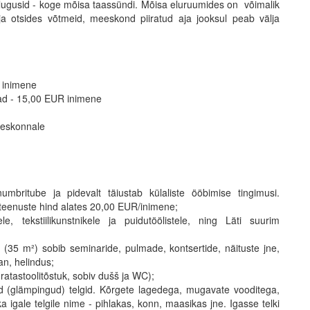
 lugusid - koge mõisa taassündi. Mõisa eluruumides on võimalik
 otsides võtmeid, meeskond piiratud aja jooksul peab välja
 inimene
ad - 15,00 EUR inimene
eeskonnale
ritube ja pidevalt täiustab külaliste ööbimise tingimusi.
teenuste hind alates 20,00 EUR/inimene;
, tekstiilikunstnikele ja puidutöölistele, ning Läti suurim
 (35 m²) sobib seminaride, pulmade, kontsertide, näituste jne,
n, helindus;
ratastoolitõstuk, sobiv dušš ja WC);
 (glämpingud) telgid. Kõrgete lagedega, mugavate vooditega,
a igale telgile nime - pihlakas, konn, maasikas jne. Igasse telki