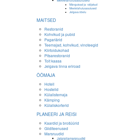
Meelelahutusasutused
Mängutoad ja -väljakud
Meelelahutusasutused
Jelgava ööelu
MAITSED
Restoranid
Kohvikud ja pubid
Pagariärid
Teemajad, kohvikud, vinoteegid
Kiirtoidukohad
Pitsarestoranid
Toit kaasa
Jelgava linna eriroad
ÖÖMAJA
Hotell
Hostelid
Külalistemaja
Kämping
Külaliskorterid
PLANEERI JA REISI
Kaardid ja brošüürid
Giiditeenused
Marsruudid
Jalgrattamarsruudid