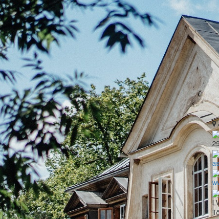
2
a
w
LV
Tö