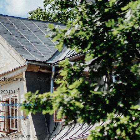
Jelgava maakond, Abgunstes skola, Zaļenieku pag.
9293131
snate@abgunste.lv
ww.abgunste.lv
, EN
öaeg - eelneval kokkuleppel