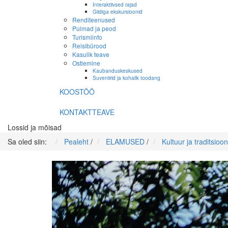
Interaktiivsed rajad
Giidiga ekskursioonid
Renditeenused
Pulmad ja peod
Turismiinfo
Reisibürood
Kasulik teave
Ostlemine
Kaubanduskeskused
Suveniirid ja kohalik toodang
KOOSTÖÖ
KONTAKTTEAVE
Lossid ja mõisad
Sa oled siin:
Pealeht
/
ELAMUSED
/
Kultuur ja traditsioon