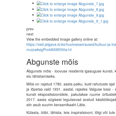
prev
next
View the embedded image gallery online at:
https://visit.jelgava.lv/ee/huvivaeaersused/kultuur-ja-
muiza#sigProId658f050a1d
Abgunste mõis
Abgunste mõis - loovuse residents igasuguse kunsti, ku
elu tähistamiseks.
Mõis on rajatud 1780. aasta paiku, kuid rahutuste aja
ja lõpetas vald 1931. aastal, rajades Valguse lossi 
kunsti ekspositsioonidele, pakutakse ruume üritustek
2017. aasta sügisest tegutsevad avatud käsitöökojad k
siin asub suurim keraamikaahi Lätis.
Külasta, ööbi, tähista, leia inspiratsiooni, tõlgi võ