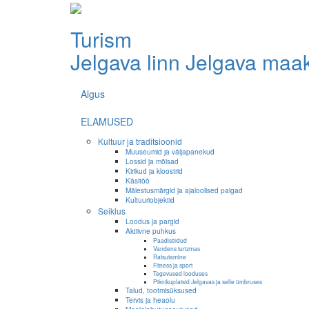
Turism
Jelgava linn
Jelgava maa
Algus
ELAMUSED
Kultuur ja traditsioonid
Muuseumid ja väljapanekud
Lossid ja mõisad
Kirikud ja kloostrid
Käsitöö
Mälestusmärgid ja ajaloolised paigad
Kultuuriobjektid
Seiklus
Loodus ja pargid
Aktiivne puhkus
Paadisõidud
Vandens turizmas
Ratsutamine
Fitness ja sport
Tegevused looduses
Piknikuplatsid Jelgavas ja selle ümbruses
Talud, tootmisüksused
Tervis ja heaolu