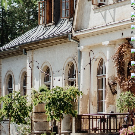
To
M
Ko
P
La
Wi
Pa