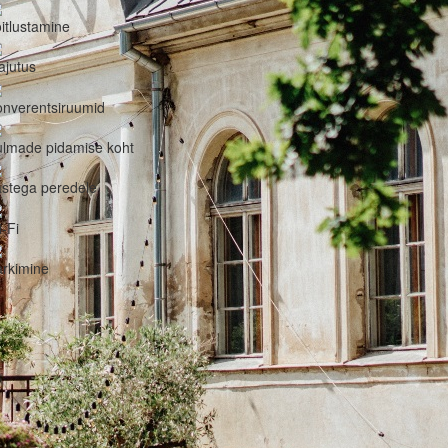
itlustamine
ajutus
nverentsiruumid
ulmade pidamise koht
stega peredele
-Fi
rkimine