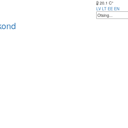
20.1 C°
LV
LT
EE
EN
kond