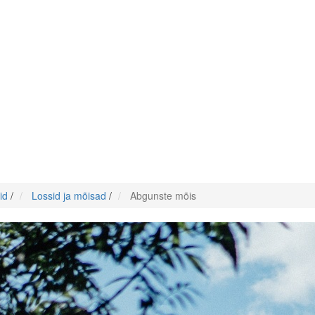
id
/
Lossid ja mõisad
/
Abgunste mõis