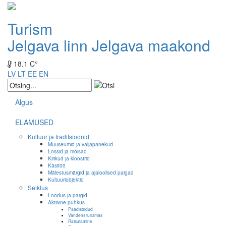
Turism
Jelgava linn
Jelgava maakond
18.1 C°
LV
LT
EE
EN
Algus
ELAMUSED
Kultuur ja traditsioonid
Muuseumid ja väljapanekud
Lossid ja mõisad
Kirikud ja kloostrid
Käsitöö
Mälestusmärgid ja ajaloolised paigad
Kultuuriobjektid
Seiklus
Loodus ja pargid
Aktiivne puhkus
Paadisõidud
Vandens turizmas
Ratsutamine