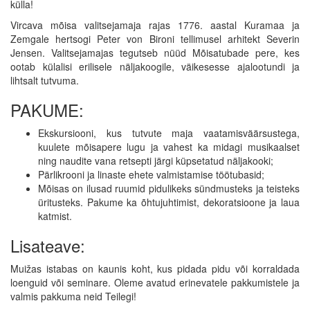
külla!
Vircava mõisa valitsejamaja rajas 1776. aastal Kuramaa ja
Zemgale hertsogi Peter von Bironi tellimusel arhitekt Severin
Jensen. Valitsejamajas tegutseb nüüd Mõisatubade pere, kes
ootab külalisi erilisele näljakoogile, väikesesse ajalootundi ja
lihtsalt tutvuma.
PAKUME:
Ekskursiooni, kus tutvute maja vaatamisväärsustega,
kuulete mõisapere lugu ja vahest ka midagi musikaalset
ning naudite vana retsepti järgi küpsetatud näljakooki;
Pärlikrooni ja linaste ehete valmistamise töötubasid;
Mõisas on ilusad ruumid pidulikeks sündmusteks ja teisteks
üritusteks. Pakume ka õhtujuhtimist, dekoratsioone ja laua
katmist.
Lisateave:
Muižas istabas on kaunis koht, kus pidada pidu või korraldada
loenguid või seminare. Oleme avatud erinevatele pakkumistele ja
valmis pakkuma neid Teilegi!