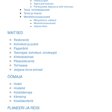
Fitness ja sport
Tegevused looduses
Piknikuplatsid Jelgavas ja selle ümbruses
Talud, tootmisüksused
Tervis ja heaolu
Meelelahutusasutused
Mängutoad ja -väljakud
Meelelahutusasutused
Jelgava ööelu
MAITSED
Restoranid
Kohvikud ja pubid
Pagariärid
Teemajad, kohvikud, vinoteegid
Kiirtoidukohad
Pitsarestoranid
Toit kaasa
Jelgava linna eriroad
ÖÖMAJA
Hotell
Hostelid
Külalistemaja
Kämping
Külaliskorterid
PLANEERI JA REISI