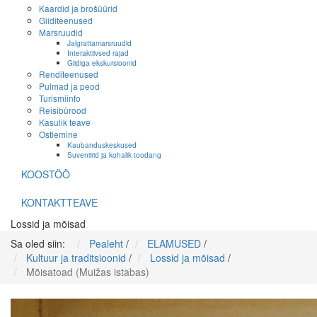
Kaardid ja brošüürid
Giiditeenused
Marsruudid
Jalgrattamarsruudid
Interaktiivsed rajad
Giidiga ekskursioonid
Renditeenused
Pulmad ja peod
Turismiinfo
Reisibürood
Kasulik teave
Ostlemine
Kaubanduskeskused
Suveniirid ja kohalik toodang
KOOSTÖÖ
KONTAKTTEAVE
Lossid ja mõisad
Sa oled siin:
Pealeht
/
ELAMUSED
/
Kultuur ja traditsioonid
/
Lossid ja mõisad
/
Mõisatoad (Muižas istabas)