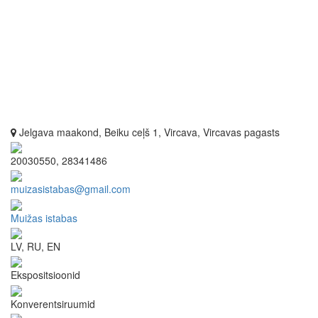
Jelgava maakond, Beiku ceļš 1, Vircava, Vircavas pagasts
20030550, 28341486
muizasistabas@gmail.com
Muižas istabas
LV, RU, EN
Ekspositsioonid
Konverentsiruumid