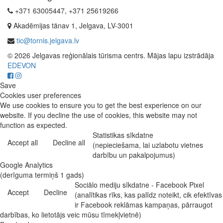
+371 63005447, +371 25619266
Akadēmijas tänav 1, Jelgava, LV-3001
tic@tornis.jelgava.lv
© 2026 Jelgavas reģionālais tūrisma centrs. Mājas lapu izstrādāja
EDEVON
Save
Cookies user preferences
We use cookies to ensure you to get the best experience on our
website. If you decline the use of cookies, this website may not
function as expected.
Statistikas sīkdatne
Accept all
Decline all
(nepieciešama, lai uzlabotu vietnes
darbību un pakalpojumus)
Google Analytics
(derīguma termiņš 1 gads)
Sociālo mediju sīkdatne - Facebook Pixel
Accept
Decline
(analītikas rīks, kas palīdz noteikt, cik efektīvas
ir Facebook reklāmas kampaņas, pārraugot
darbības, ko lietotājs veic mūsu tīmekļvietnē)