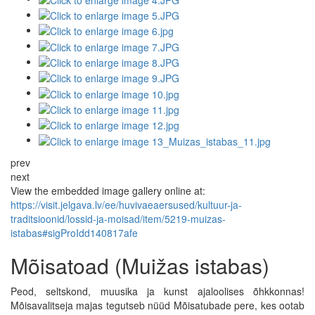
prev
next
View the embedded image gallery online at:
https://visit.jelgava.lv/ee/huvivaeaersused/kultuur-ja-
traditsioonid/lossid-ja-moisad/item/5219-muizas-
istabas#sigProIdd140817afe
Mõisatoad (Muižas istabas)
Peod, seltskond, muusika ja kunst ajaloolises õhkkonnas!
Mõisavalitseja majas tegutseb nüüd Mõisatubade pere, kes ootab