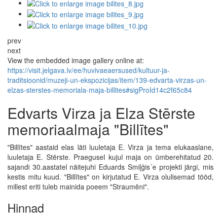
prev
next
View the embedded image gallery online at:
https://visit.jelgava.lv/ee/huvivaeaersused/kultuur-ja-
traditsioonid/muzeji-un-ekspozicijas/item/139-edvarta-virzas-un-
elzas-sterstes-memoriala-maja-billites#sigProId14c2f65c84
Edvarts Virza ja Elza Stērste
memoriaalmaja "Billītes"
"Billītes" aastaid elas läti luuletaja E. Virza ja tema elukaaslane,
luuletaja E. Stērste. Praegusel kujul maja on ümberehitatud 20.
sajandi 30.aastatel näitejuhi Eduards Smiļģis´e projekti järgi, mis
kestis mitu kuud. "Billītes" on kirjutatud E. Virza olulisemad tööd,
millest eriti tuleb mainida poeem "Straumēni".
Hinnad