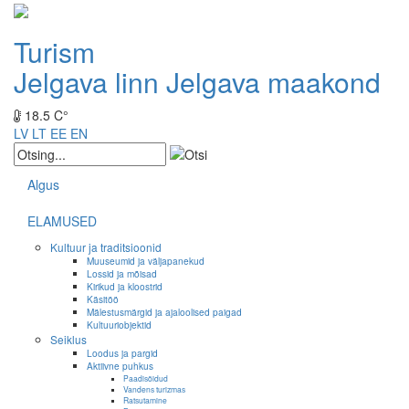
Turism
Jelgava linn
Jelgava maakond
18.5 C°
LV
LT
EE
EN
Algus
ELAMUSED
Kultuur ja traditsioonid
Muuseumid ja väljapanekud
Lossid ja mõisad
Kirikud ja kloostrid
Käsitöö
Mälestusmärgid ja ajaloolised paigad
Kultuuriobjektid
Seiklus
Loodus ja pargid
Aktiivne puhkus
Paadisõidud
Vandens turizmas
Ratsutamine