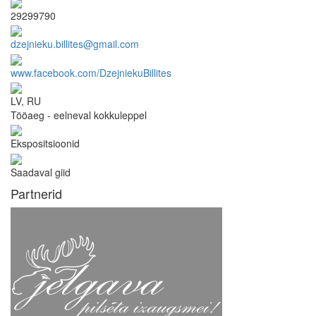
29299790
dzejnieku.billites@gmail.com
www.facebook.com/DzejniekuBillites
LV, RU
Tööaeg - eelneval kokkuleppel
Ekspositsioonid
Saadaval giid
Partnerid