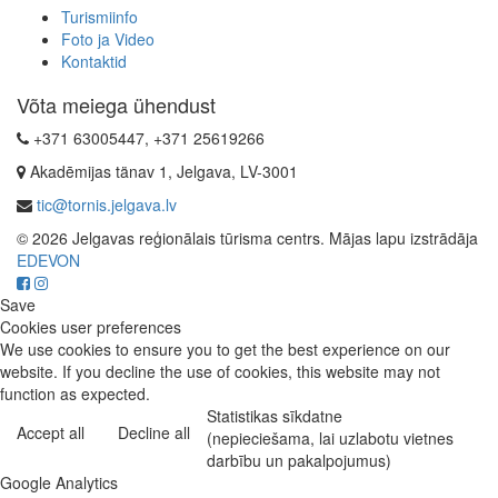
Turismiinfo
Foto ja Video
Kontaktid
Võta meiega ühendust
+371 63005447, +371 25619266
Akadēmijas tänav 1, Jelgava, LV-3001
tic@tornis.jelgava.lv
© 2026 Jelgavas reģionālais tūrisma centrs. Mājas lapu izstrādāja
EDEVON
Save
Cookies user preferences
We use cookies to ensure you to get the best experience on our
website. If you decline the use of cookies, this website may not
function as expected.
Statistikas sīkdatne
Accept all
Decline all
(nepieciešama, lai uzlabotu vietnes
darbību un pakalpojumus)
Google Analytics