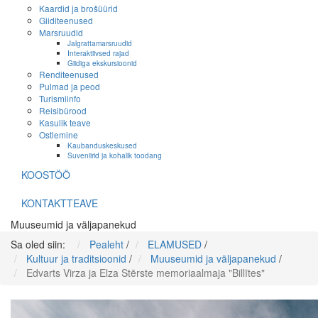
Kaardid ja brošüürid
Giiditeenused
Marsruudid
Jalgrattamarsruudid
Interaktiivsed rajad
Giidiga ekskursioonid
Renditeenused
Pulmad ja peod
Turismiinfo
Reisibürood
Kasulik teave
Ostlemine
Kaubanduskeskused
Suveniirid ja kohalik toodang
KOOSTÖÖ
KONTAKTTEAVE
Muuseumid ja väljapanekud
Sa oled siin:
Pealeht
/
ELAMUSED
/
Kultuur ja traditsioonid
/
Muuseumid ja väljapanekud
/
Edvarts Virza ja Elza Stērste memoriaalmaja "Billītes"