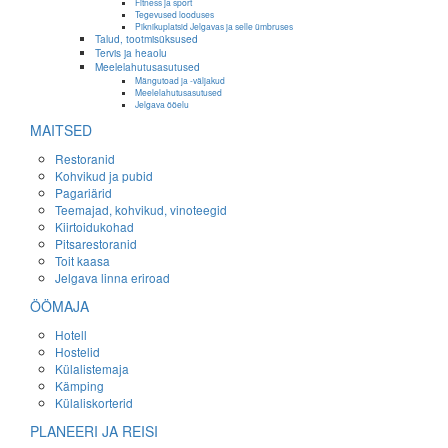
Fitness ja sport
Tegevused looduses
Piknikuplatsid Jelgavas ja selle ümbruses
Talud, tootmisüksused
Tervis ja heaolu
Meelelahutusasutused
Mängutoad ja -väljakud
Meelelahutusasutused
Jelgava ööelu
MAITSED
Restoranid
Kohvikud ja pubid
Pagariärid
Teemajad, kohvikud, vinoteegid
Kiirtoidukohad
Pitsarestoranid
Toit kaasa
Jelgava linna eriroad
ÖÖMAJA
Hotell
Hostelid
Külalistemaja
Kämping
Külaliskorterid
PLANEERI JA REISI