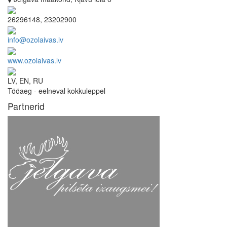
26296148, 23202900
info@ozolaivas.lv
www.ozolaivas.lv
LV, EN, RU
Tööaeg - eelneval kokkuleppel
Partnerid