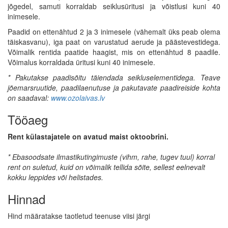
jõgedel, samuti korraldab seiklusüritusi ja võistlusi kuni 40
inimesele.
Paadid on ettenähtud 2 ja 3 inimesele (vähemalt üks peab olema
täiskasvanu), iga paat on varustatud aerude ja päästevestidega.
Võimalik rentida paatide haagist, mis on ettenähtud 8 paadile.
Võimalus korraldada üritusi kuni 40 inimesele.
* Pakutakse paadisõitu täiendada seikluselementidega. Teave
jõemarsruutide, paadilaenutuse ja pakutavate paadireiside kohta
on saadaval:
www.ozolaivas.lv
Tööaeg
Rent külastajatele on avatud maist oktoobrini.
*
Ebasoodsate ilmastikutingimuste (vihm, rahe, tugev tuul) korral
rent on suletud, kuid on võimalik tellida sõite, sellest eelnevalt
kokku leppides või helistades.
Hinnad
Hind määratakse taotletud teenuse viisi järgi