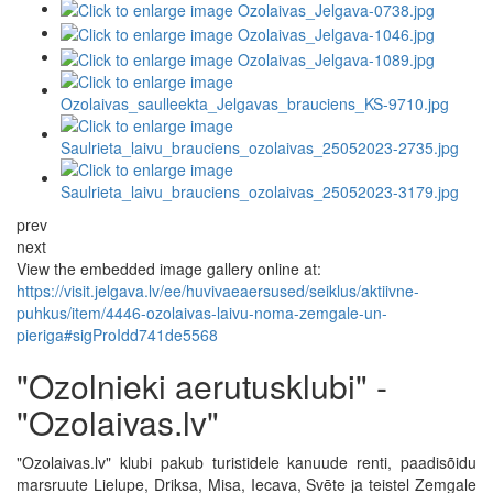
prev
next
View the embedded image gallery online at:
https://visit.jelgava.lv/ee/huvivaeaersused/seiklus/aktiivne-
puhkus/item/4446-ozolaivas-laivu-noma-zemgale-un-
pieriga#sigProIdd741de5568
"Ozolnieki aerutusklubi" -
"Ozolaivas.lv"
"Ozolaivas.lv" klubi pakub turistidele kanuude renti, paadisõidu
marsruute Lielupe, Driksa, Misa, Iecava, Svēte ja teistel Zemgale