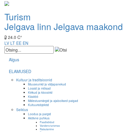
Turism
Jelgava linn
Jelgava maakond
24.0 C°
LV
LT
EE
EN
Algus
ELAMUSED
Kultuur ja traditsioonid
Muuseumid ja väljapanekud
Lossid ja mõisad
Kirikud ja kloostrid
Käsitöö
Mälestusmärgid ja ajaloolised paigad
Kultuuriobjektid
Seiklus
Loodus ja pargid
Aktiivne puhkus
Paadisõidud
Vandens turizmas
Ratsutamine