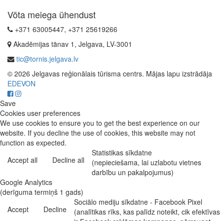
Võta meiega ühendust
+371 63005447, +371 25619266
Akadēmijas tänav 1, Jelgava, LV-3001
tic@tornis.jelgava.lv
© 2026 Jelgavas reģionālais tūrisma centrs. Mājas lapu izstrādāja
EDEVON
Save
Cookies user preferences
We use cookies to ensure you to get the best experience on our
website. If you decline the use of cookies, this website may not
function as expected.
Statistikas sīkdatne
Accept all
Decline all
(nepieciešama, lai uzlabotu vietnes
darbību un pakalpojumus)
Google Analytics
(derīguma termiņš 1 gads)
Sociālo mediju sīkdatne - Facebook Pixel
Accept
Decline
(analītikas rīks, kas palīdz noteikt, cik efektīvas