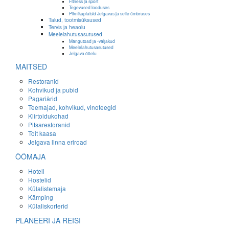
Fitness ja sport
Tegevused looduses
Piknikuplatsid Jelgavas ja selle ümbruses
Talud, tootmisüksused
Tervis ja heaolu
Meelelahutusasutused
Mängutoad ja -väljakud
Meelelahutusasutused
Jelgava ööelu
MAITSED
Restoranid
Kohvikud ja pubid
Pagariärid
Teemajad, kohvikud, vinoteegid
Kiirtoidukohad
Pitsarestoranid
Toit kaasa
Jelgava linna eriroad
ÖÖMAJA
Hotell
Hostelid
Külalistemaja
Kämping
Külaliskorterid
PLANEERI JA REISI