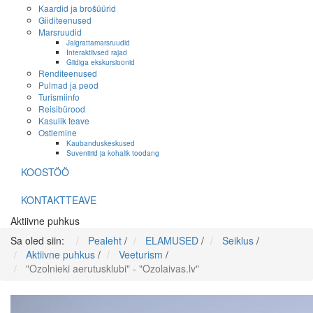
Kaardid ja brošüürid
Giiditeenused
Marsruudid
Jalgrattamarsruudid
Interaktiivsed rajad
Giidiga ekskursioonid
Renditeenused
Pulmad ja peod
Turismiinfo
Reisibürood
Kasulik teave
Ostlemine
Kaubanduskeskused
Suveniirid ja kohalik toodang
KOOSTÖÖ
KONTAKTTEAVE
Aktiivne puhkus
Sa oled siin:
Pealeht
/
ELAMUSED
/
Seiklus
/
Aktiivne puhkus
/
Veeturism
/
"Ozolnieki aerutusklubi" - "Ozolaivas.lv"