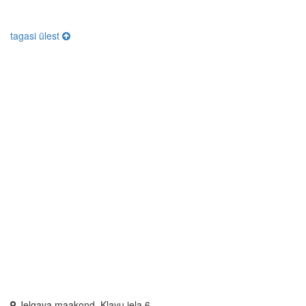
tagasi ülest
Jelgava maakond, Kļavu iela 6