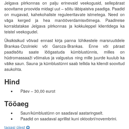
Jelgava piirkonnas on palju erinevaid veekogusid, sellepärast
soovitame proovida midagi uut – sõitu läbipaistva paadiga. Paadid
on mugavad, kahekohaliste reguleeritavate istmetega. Need on
väga kerged ja hea manööverdamisvõimega. Paadireise
korraldatakse Jelgava piirkonnas ja kokkuleppel klientidega ka
teistel veekogudel.
Üksikisikud võivad ennast kirja panna lühikestele marsruutidele
Brankas-Ozolnieki või Garoza-Brankas. Enne või pärast
paadisõitu saate lõõgastuda kümblustünnis, milles on
hüdromassaaži võimalus ja valgustus ning mille juurde kuulub ka
väike saun. Sauna ja kümblustünni saab tellida ka kliendi soovitud
asukohta.
Hind
Päev – 30,00 eurot
Tööaeg
Saun/kümblustünn on saadaval aastaringselt.
Paadid on saadaval aprillist kuni oktoobri/novembrini.
tagasi ülest