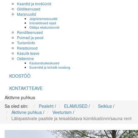
Kaardid ja brošüürid
Giiditeenused
Marsruudid
Jalgrattamarsruudid
Interaktiivsed rajad
Giidiga ekskursioonid
Renditeenused
Pulmad ja peod
Turismiinfo
Reisibürood
Kasulik teave
Ostlemine
Kaubanduskeskused
Suveniirid ja kohalik toodang
KOOSTÖÖ
KONTAKTTEAVE
Aktiivne puhkus
Sa oled siin:
Pealeht
/
ELAMUSED
/
Seiklus
/
Aktiivne puhkus
/
Veeturism
/
Läbipaistvate paatide ja teisaldatava kümblustünni/sauna rent