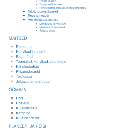
Fitness ja sport
Tegevused looduses
Piknikuplatsid Jelgavas ja selle ümbruses
Talud, tootmisüksused
Tervis ja heaolu
Meelelahutusasutused
Mängutoad ja -väljakud
Meelelahutusasutused
Jelgava ööelu
MAITSED
Restoranid
Kohvikud ja pubid
Pagariärid
Teemajad, kohvikud, vinoteegid
Kiirtoidukohad
Pitsarestoranid
Toit kaasa
Jelgava linna eriroad
ÖÖMAJA
Hotell
Hostelid
Külalistemaja
Kämping
Külaliskorterid
PLANEERI JA REISI