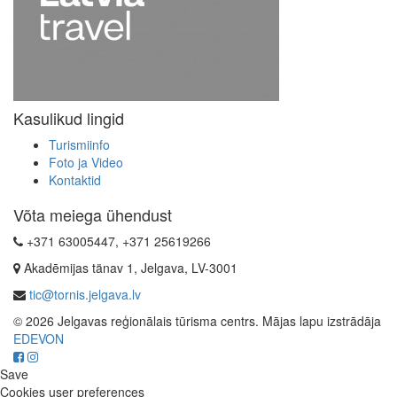
Kasulikud lingid
Turismiinfo
Foto ja Video
Kontaktid
Võta meiega ühendust
+371 63005447, +371 25619266
Akadēmijas tänav 1, Jelgava, LV-3001
tic@tornis.jelgava.lv
© 2026 Jelgavas reģionālais tūrisma centrs. Mājas lapu izstrādāja
EDEVON
Save
Cookies user preferences