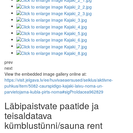
prev
next
View the embedded image gallery online at:
https://visit.jelgava.lv/ee/huvivaeaersused/seiklus/aktiivne-
puhkus/item/5082-caurspidigo-kajaki-laivu-noma-un-
parvietojama-kubla-pirts-noma#sigProIdacea962829
Läbipaistvate paatide ja
teisaldatava
kümblustünni/sauna rent