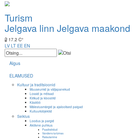
Turism
Jelgava linn
Jelgava maakond
17.2 C°
LV
LT
EE
EN
Algus
ELAMUSED
Kultuur ja traditsioonid
Muuseumid ja väljapanekud
Lossid ja mõisad
Kirikud ja kloostrid
Käsitöö
Mälestusmärgid ja ajaloolised paigad
Kultuuriobjektid
Seiklus
Loodus ja pargid
Aktiivne puhkus
Paadisõidud
Vandens turizmas
Ratsutamine