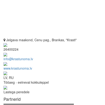
Jelgava maakond, Cenu pag., Brankas, "Krasti"
26400224
info@krastunoma.lv
www.krastunoma.lv
LV, RU
Tööaeg - eelneval kokkuleppel
Lastega peredele
Partnerid