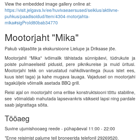
View the embedded image gallery online at:
https://visit.jelgava.lv/ee/huvivaeaersused/seiklus/aktiivne-
puhkus/paadisoidud/item/4304-motorjahta-
mika#sigProId80bab34770
Mootorjaht "Mika"
Pakub väljasõite ja ekskursioone Lielupe ja Driksase jõe.
Mootorjahil "Mika" ivõimalik tähistada sünnipäevi, tüdrukute ja
poiste pulmaeelseid pidusid, pere piknikureise ja muid üritusi.
Mootorjahi tekk on varustatud nahkdiivanitega (kuus istet ees,
kuus istet taga) ja kahe mugava lauaga. Vajadusel on mootorjahi
tagaküljele võimalik asetada BBQ grill.
Reisi ajal on mootorjaht oma erilise konstruktsiooni tõttu stabiilne,
see võimaldab mahutada lapsevankris väikseid lapsi ning pardale
saab jalgrattaga sõita.
Tööaeg
Suvine ujumishooaeg reede - pühapäeval 11:00 - 22:00
*Enne reisimist palume teil broneerida telefonil 29269520.