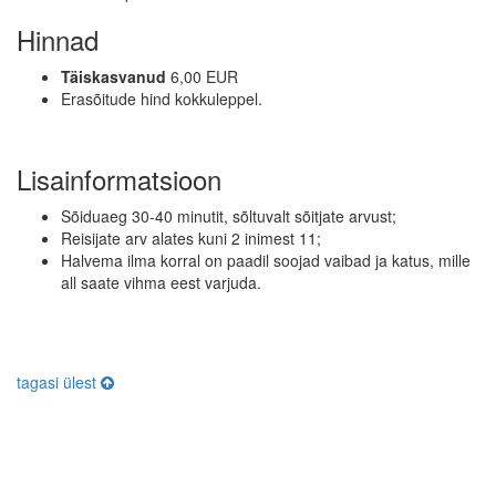
Hinnad
Täiskasvanud
6,00 EUR
Erasõitude hind kokkuleppel.
Lisainformatsioon
Sõiduaeg 30-40 minutit, sõltuvalt sõitjate arvust;
Reisijate arv alates kuni 2 inimest 11;
Halvema ilma korral on paadil soojad vaibad ja katus, mille
all saate vihma eest varjuda.
tagasi ülest