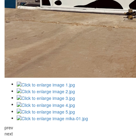
prev
next