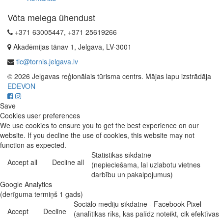
Võta meiega ühendust
+371 63005447, +371 25619266
Akadēmijas tänav 1, Jelgava, LV-3001
tic@tornis.jelgava.lv
© 2026 Jelgavas reģionālais tūrisma centrs. Mājas lapu izstrādāja
EDEVON
Save
Cookies user preferences
We use cookies to ensure you to get the best experience on our
website. If you decline the use of cookies, this website may not
function as expected.
Statistikas sīkdatne
Accept all
Decline all
(nepieciešama, lai uzlabotu vietnes
darbību un pakalpojumus)
Google Analytics
(derīguma termiņš 1 gads)
Sociālo mediju sīkdatne - Facebook Pixel
Accept
Decline
(analītikas rīks, kas palīdz noteikt, cik efektīvas