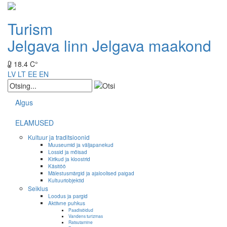
Turism
Jelgava linn
Jelgava maakond
18.4 C°
LV
LT
EE
EN
Algus
ELAMUSED
Kultuur ja traditsioonid
Muuseumid ja väljapanekud
Lossid ja mõisad
Kirikud ja kloostrid
Käsitöö
Mälestusmärgid ja ajaloolised paigad
Kultuuriobjektid
Seiklus
Loodus ja pargid
Aktiivne puhkus
Paadisõidud
Vandens turizmas
Ratsutamine