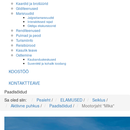
Kaardid ja brošüürid
Giiditeenused
Marsruudid
Jalgrattamarsruudid
Interaktiivsed rajad
Giidiga ekskursioonid
Renditeenused
Pulmad ja peod
Turismiinfo
Reisibürood
Kasulik teave
Ostlemine
Kaubanduskeskused
Suveniirid ja kohalik toodang
KOOSTÖÖ
KONTAKTTEAVE
Paadisõidud
Sa oled siin:
Pealeht
/
ELAMUSED
/
Seiklus
/
Aktiivne puhkus
/
Paadisõidud
/
Mootorjaht "Mika"