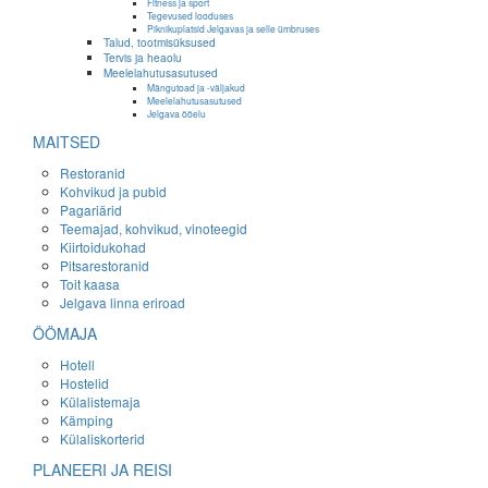
Fitness ja sport
Tegevused looduses
Piknikuplatsid Jelgavas ja selle ümbruses
Talud, tootmisüksused
Tervis ja heaolu
Meelelahutusasutused
Mängutoad ja -väljakud
Meelelahutusasutused
Jelgava ööelu
MAITSED
Restoranid
Kohvikud ja pubid
Pagariärid
Teemajad, kohvikud, vinoteegid
Kiirtoidukohad
Pitsarestoranid
Toit kaasa
Jelgava linna eriroad
ÖÖMAJA
Hotell
Hostelid
Külalistemaja
Kämping
Külaliskorterid
PLANEERI JA REISI