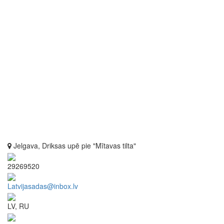
Jelgava, Driksas upē pie "Mītavas tilta"
29269520
Latvijasadas@inbox.lv
LV, RU