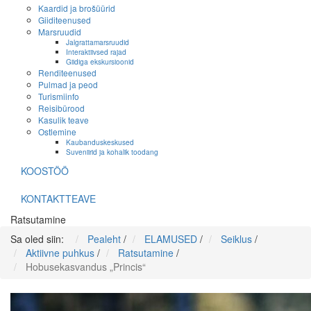
Kaardid ja brošüürid
Giiditeenused
Marsruudid
Jalgrattamarsruudid
Interaktiivsed rajad
Giidiga ekskursioonid
Renditeenused
Pulmad ja peod
Turismiinfo
Reisibürood
Kasulik teave
Ostlemine
Kaubanduskeskused
Suveniirid ja kohalik toodang
KOOSTÖÖ
KONTAKTTEAVE
Ratsutamine
Sa oled siin:
Pealeht
/
ELAMUSED
/
Seiklus
/
Aktiivne puhkus
/
Ratsutamine
/
Hobusekasvandus „Princis“