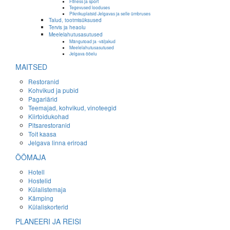
Fitness ja sport
Tegevused looduses
Piknikuplatsid Jelgavas ja selle ümbruses
Talud, tootmisüksused
Tervis ja heaolu
Meelelahutusasutused
Mängutoad ja -väljakud
Meelelahutusasutused
Jelgava ööelu
MAITSED
Restoranid
Kohvikud ja pubid
Pagariärid
Teemajad, kohvikud, vinoteegid
Kiirtoidukohad
Pitsarestoranid
Toit kaasa
Jelgava linna eriroad
ÖÖMAJA
Hotell
Hostelid
Külalistemaja
Kämping
Külaliskorterid
PLANEERI JA REISI