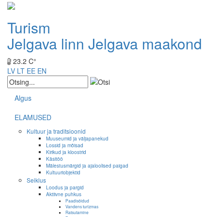
Turism
Jelgava linn
Jelgava maakond
23.2 C°
LV
LT
EE
EN
Algus
ELAMUSED
Kultuur ja traditsioonid
Muuseumid ja väljapanekud
Lossid ja mõisad
Kirikud ja kloostrid
Käsitöö
Mälestusmärgid ja ajaloolised paigad
Kultuuriobjektid
Seiklus
Loodus ja pargid
Aktiivne puhkus
Paadisõidud
Vandens turizmas
Ratsutamine