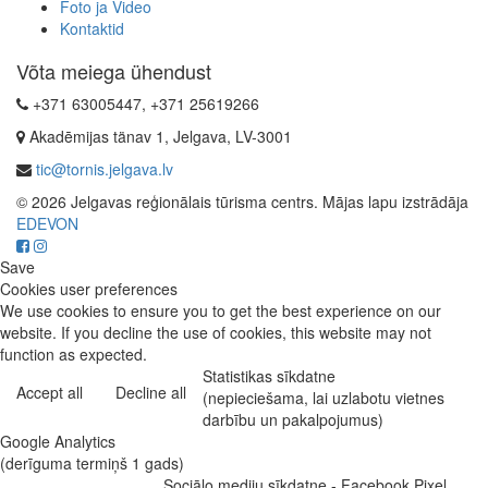
Foto ja Video
Kontaktid
Võta meiega ühendust
+371 63005447, +371 25619266
Akadēmijas tänav 1, Jelgava, LV-3001
tic@tornis.jelgava.lv
© 2026 Jelgavas reģionālais tūrisma centrs. Mājas lapu izstrādāja
EDEVON
Save
Cookies user preferences
We use cookies to ensure you to get the best experience on our
website. If you decline the use of cookies, this website may not
function as expected.
Statistikas sīkdatne
Accept all
Decline all
(nepieciešama, lai uzlabotu vietnes
darbību un pakalpojumus)
Google Analytics
(derīguma termiņš 1 gads)
Sociālo mediju sīkdatne - Facebook Pixel