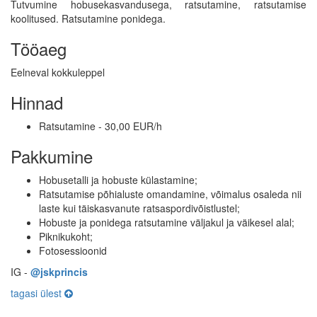
Tutvumine hobusekasvandusega, ratsutamine, ratsutamise
koolitused. Ratsutamine ponidega.
Tööaeg
Eelneval kokkuleppel
Hinnad
Ratsutamine - 30,00 EUR/h
Pakkumine
Hobusetalli ja hobuste külastamine;
Ratsutamise põhialuste omandamine, võimalus osaleda nii
laste kui täiskasvanute ratsaspordivõistlustel;
Hobuste ja ponidega ratsutamine väljakul ja väikesel alal;
Piknikukoht;
Fotosessioonid
IG -
@jskprincis
tagasi ülest