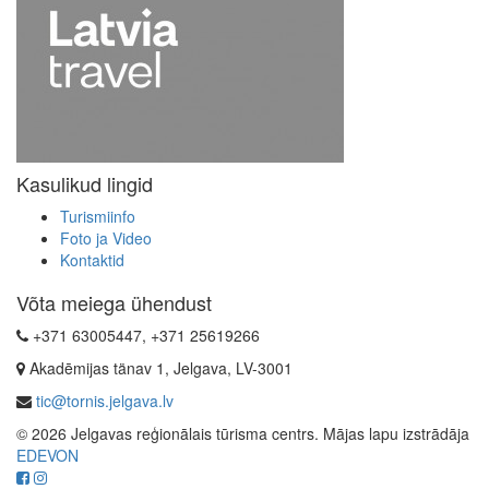
Kasulikud lingid
Turismiinfo
Foto ja Video
Kontaktid
Võta meiega ühendust
+371 63005447, +371 25619266
Akadēmijas tänav 1, Jelgava, LV-3001
tic@tornis.jelgava.lv
© 2026 Jelgavas reģionālais tūrisma centrs. Mājas lapu izstrādāja
EDEVON