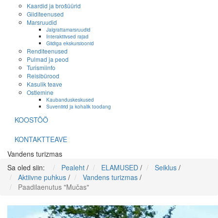
Kaardid ja brošüürid
Giiditeenused
Marsruudid
Jalgrattamarsruudid
Interaktiivsed rajad
Giidiga ekskursioonid
Renditeenused
Pulmad ja peod
Turismiinfo
Reisibürood
Kasulik teave
Ostlemine
Kaubanduskeskused
Suveniirid ja kohalik toodang
KOOSTÖÖ
KONTAKTTEAVE
Vandens turizmas
Sa oled siin:
Pealeht
/
ELAMUSED
/
Seiklus
/
Aktiivne puhkus
/
Vandens turizmas
/
Paadilaenutus "Mučas"