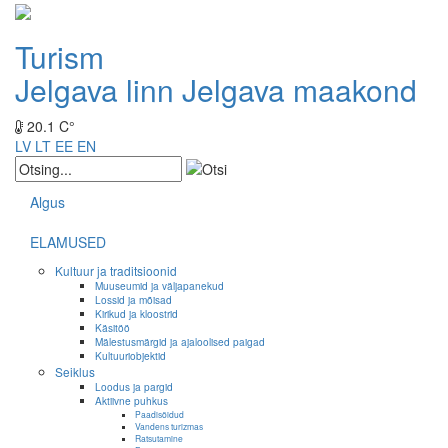
Turism
Jelgava linn
Jelgava maakond
20.1 C°
LV
LT
EE
EN
Algus
ELAMUSED
Kultuur ja traditsioonid
Muuseumid ja väljapanekud
Lossid ja mõisad
Kirikud ja kloostrid
Käsitöö
Mälestusmärgid ja ajaloolised paigad
Kultuuriobjektid
Seiklus
Loodus ja pargid
Aktiivne puhkus
Paadisõidud
Vandens turizmas
Ratsutamine