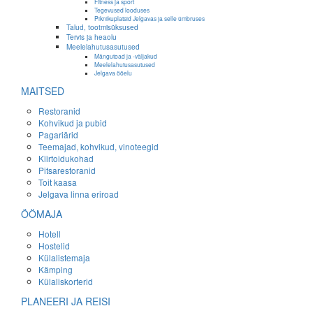
Fitness ja sport
Tegevused looduses
Piknikuplatsid Jelgavas ja selle ümbruses
Talud, tootmisüksused
Tervis ja heaolu
Meelelahutusasutused
Mängutoad ja -väljakud
Meelelahutusasutused
Jelgava ööelu
MAITSED
Restoranid
Kohvikud ja pubid
Pagariärid
Teemajad, kohvikud, vinoteegid
Kiirtoidukohad
Pitsarestoranid
Toit kaasa
Jelgava linna eriroad
ÖÖMAJA
Hotell
Hostelid
Külalistemaja
Kämping
Külaliskorterid
PLANEERI JA REISI