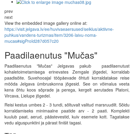
prev
next
View the embedded image gallery online at:
https://visit.jelgava.lv/ee/huvivaeaersused/seiklus/aktiivne-
puhkus/vandens-turizmas/item/3206-laivu-noma-
mucas#sigProId287d057c20
Paadilaenutus "Mučas"
Paadilaenutus "Mučas" Jelgavas pakub paadilaenutust
kohaletoimetamisega erinevates Zemgale jõgedel, korraldab
paadisõite. Suvehooajal tööpäevade õhtuti korraldatakse reise
mööda Jelgava ümbruskonna jõgesid. See on võimalus veeta
kena õhtu koos sõprade ja perega, kergelt aerutades Platoni,
Vircava, Lielupe jõgedel.
Reisi kestus umbes 2 - 3 tundi, sõltuvalt valitud marsruudilt. Sõidu
korraldamiseks minimaalne paatide arv - 2 paati. Komplekti
kuulub paat, aerud, päästevestid, kuiv esemete kott. Tagatakse
vedu alguspunktini ja pärast finišit tagasi.