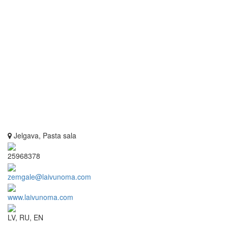
Jelgava, Pasta sala
25968378
zemgale@laivunoma.com
www.laivunoma.com
LV, RU, EN