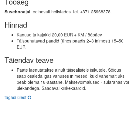
Tööaeg
Suvehooajal
, eelnevalt helistades tel. +371 25968378.
Hinnad
Kanuud ja kajakid 20,00 EUR + KM / ööpäev
Täispuhutavad paadid (ühes paadis 2–3 inimest) 15–50
EUR
Täiendav teave
Paate laenutatakse ainult täisealistele isikutele. Sõidus
saab osaleda igas vanuses inimesed, kuid vähemalt üks
peab olema 18-aastane. Maksevõimalused - sularahas või
ülekandega. Saadaval kinkekaardid.
tagasi ülest