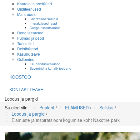
Kaardid ja brošüürid
Giiditeenused
Marsruudid
Jalgrattamarsruudid
Interaktiivsed rajad
Giidiga ekskursioonid
Renditeenused
Pulmad ja peod
Turismiinfo
Reisibürood
Kasulik teave
Ostlemine
Kaubanduskeskused
Suveniirid ja kohalik toodang
KOOSTÖÖ
KONTAKTTEAVE
Loodus ja pargid
Sa oled siin:
Pealeht
/
ELAMUSED
/
Seiklus
/
Loodus ja pargid
/
Elamuste ja inspiratsiooni kogumise koht Nākotne park