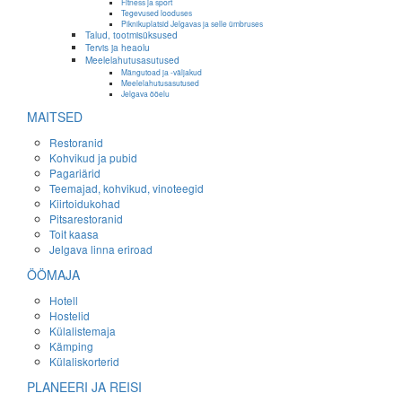
Fitness ja sport
Tegevused looduses
Piknikuplatsid Jelgavas ja selle ümbruses
Talud, tootmisüksused
Tervis ja heaolu
Meelelahutusasutused
Mängutoad ja -väljakud
Meelelahutusasutused
Jelgava ööelu
MAITSED
Restoranid
Kohvikud ja pubid
Pagariärid
Teemajad, kohvikud, vinoteegid
Kiirtoidukohad
Pitsarestoranid
Toit kaasa
Jelgava linna eriroad
ÖÖMAJA
Hotell
Hostelid
Külalistemaja
Kämping
Külaliskorterid
PLANEERI JA REISI