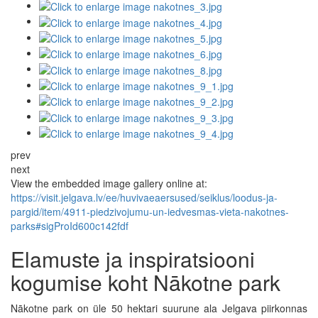
prev
next
View the embedded image gallery online at:
https://visit.jelgava.lv/ee/huvivaeaersused/seiklus/loodus-ja-
pargid/item/4911-piedzivojumu-un-iedvesmas-vieta-nakotnes-
parks#sigProId600c142fdf
Elamuste ja inspiratsiooni
kogumise koht Nākotne park
Nākotne park on üle 50 hektari suurune ala Jelgava piirkonnas