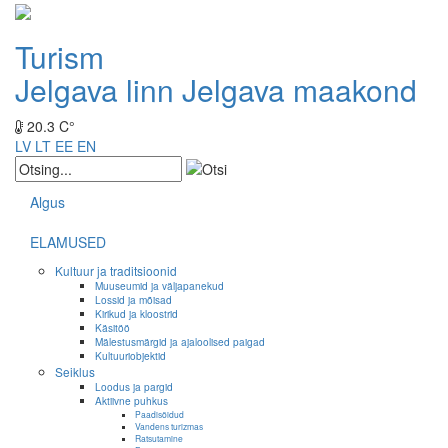
Turism
Jelgava linn
Jelgava maakond
20.3 C°
LV
LT
EE
EN
Algus
ELAMUSED
Kultuur ja traditsioonid
Muuseumid ja väljapanekud
Lossid ja mõisad
Kirikud ja kloostrid
Käsitöö
Mälestusmärgid ja ajaloolised paigad
Kultuuriobjektid
Seiklus
Loodus ja pargid
Aktiivne puhkus
Paadisõidud
Vandens turizmas
Ratsutamine