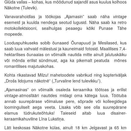
Glūda vallas – kohas, kus möödunud sajandil asus kuulus kolhoos
Nākotne (Tulevik).
Vanavarahoidlas ja töökojas „Ajamasin” saab näha
vintage
esemeid ja kuulda nendega seotud lugusid. Näha saab ka retro
motokollektsiooni, sealhulgas peaaegu kõiki Punase Tähe
mopeede.
Looduspuhkuseks sobib õunaaed Õunapuud ja Mesilased, kus
saab luua vahvaid mälestusi ja kauneimaid fotosid. Maalilises 7,4-
hektarilises õunaaias on võimalik nautida mitte ainult jalutuskäiku
või mõnda erilist sündmust, aga ka pikemalt peatuda mõnes
romantilises majutuskohas.
Kohta rikastavad Milzu! mahetoodete vabrikud ning kopteriväljak
„Drošs lidojums nākotnē” („Turvaline lend tulevikku”).
„Ajamasinas” on võimalik osaleda keraamika töötoas ja erilist
vintage
-atmosfääri nautides midagi oma kätega luua. Töötuba
annab suurepärase võimaluse pere, sõprade või kolleegidega
loominguliselt aega veeta. Lisaks võib see olla suurepärane
elamus tüdrukuteõhtuks! Taieseid aitab luua disainer-
keraamikahuviline Līna Lukstiņa.
Läti keskosas Nākotne külas, ainult 18 km Jelgavast ja 65 km