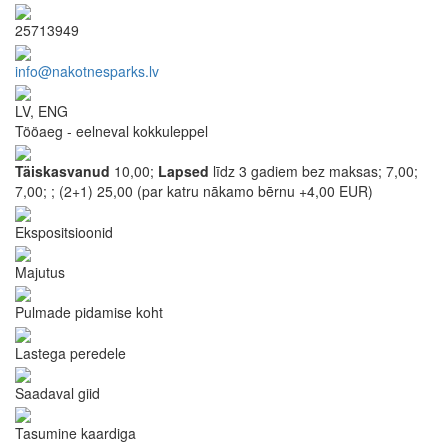
25713949
info@nakotnesparks.lv
LV, ENG
Tööaeg - eelneval kokkuleppel
Täiskasvanud
10,00;
Lapsed
līdz 3 gadiem bez maksas;
7,00;
7,00;
;
(2+1) 25,00 (par katru nākamo bērnu +4,00 EUR)
Ekspositsioonid
Majutus
Pulmade pidamise koht
Lastega peredele
Saadaval giid
Tasumine kaardiga