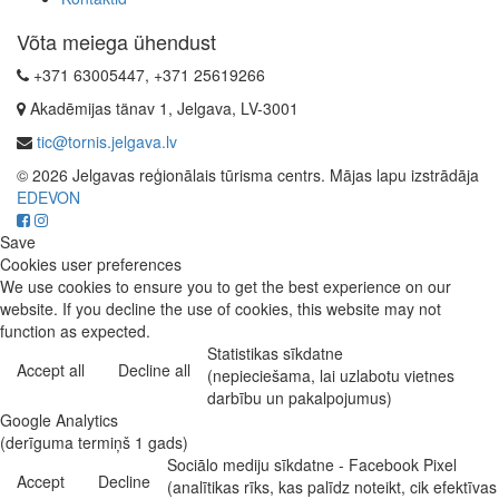
Võta meiega ühendust
+371 63005447, +371 25619266
Akadēmijas tänav 1, Jelgava, LV-3001
tic@tornis.jelgava.lv
© 2026 Jelgavas reģionālais tūrisma centrs. Mājas lapu izstrādāja
EDEVON
Save
Cookies user preferences
We use cookies to ensure you to get the best experience on our
website. If you decline the use of cookies, this website may not
function as expected.
Statistikas sīkdatne
Accept all
Decline all
(nepieciešama, lai uzlabotu vietnes
darbību un pakalpojumus)
Google Analytics
(derīguma termiņš 1 gads)
Sociālo mediju sīkdatne - Facebook Pixel
Accept
Decline
(analītikas rīks, kas palīdz noteikt, cik efektīvas