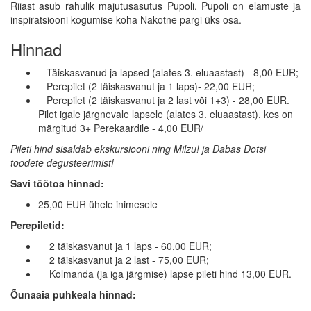
Riiast asub rahulik majutusasutus Pūpoli. Pūpoli on elamuste ja
inspiratsiooni kogumise koha Nākotne pargi üks osa.
Hinnad
Täiskasvanud ja lapsed (alates 3. eluaastast) - 8,00 EUR;
Perepilet (2 täiskasvanut ja 1 laps)- 22,00 EUR;
Perepilet (2 täiskasvanut ja 2 last või 1+3) - 28,00 EUR.
Pilet igale järgnevale lapsele (alates 3. eluaastast), kes on
märgitud 3+ Perekaardile - 4,00 EUR/
Pileti hind sisaldab ekskursiooni ning Milzu! ja Dabas Dotsi
toodete degusteerimist!
Savi töötoa hinnad:
25,00 EUR ühele inimesele
Perepiletid:
2 täiskasvanut ja 1 laps - 60,00 EUR;
2 täiskasvanut ja 2 last - 75,00 EUR;
Kolmanda (ja iga järgmise) lapse pileti hind 13,00 EUR.
Õunaaia puhkeala hinnad: