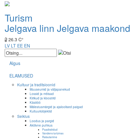
Turism
Jelgava linn
Jelgava maakond
26.3 C°
LV
LT
EE
EN
Algus
ELAMUSED
Kultuur ja traditsioonid
Muuseumid ja väljapanekud
Lossid ja mõisad
Kirikud ja kloostrid
Käsitöö
Mälestusmärgid ja ajaloolised paigad
Kultuuriobjektid
Seiklus
Loodus ja pargid
Aktiivne puhkus
Paadisõidud
Vandens turizmas
Ratsutamine