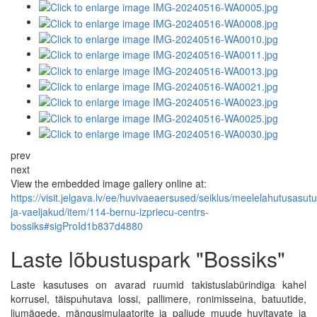
prev
next
View the embedded image gallery online at:
https://visit.jelgava.lv/ee/huvivaeaersused/seiklus/meelelahutusas
ja-vaeljakud/item/114-bernu-izpriecu-centrs-
bossiks#sigProId1b837d4880
Laste lõbustuspark "Bossiks"
Laste kasutuses on avarad ruumid takistuslabürindiga kahel
korrusel, täispuhutava lossi, pallimere, ronimisseina, batuutide,
liumägede, mängusimulaatorite ja paljude muude huvitavate ja