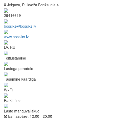
Jelgava, Pulkveža Brieža iela 4
29416619
bossiks@bossiks.lv
www.bossiks.lv
LV, RU
Toitlustamine
Lastega peredele
Tasumine kaardiga
Wi-Fi
Parkimine
Laste mänguväljakud
Esmaspäev:
12:00 - 20:00