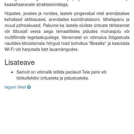
kaasahaaravate atraktsioonidega.
Hüpates, joostes ja ronides, lastele pingevabal viisil arendatakse
kehalised aktiivsused, arendades koordinatsiooni, tähelepanu ja
muud põhioskused. Pakume ka lastele oluliste ürituste tähistamist
või lõbusalt veeta aega temaatilistes pidudes muinasjutu või
multifilmide tegelaskujudega. Vanematel on võimalus lõõgastuda
nautides kiirustamata hõrgud road kohvikus "Bossiks" ja kasutada
Wi-Fi või harjutada kätt lauamängudes.
Lisateave
Samuti on võimalik tellida peolaud Teie pere või
töökollektiivi üritusteks ja pidustusteks.
tagasi ülest