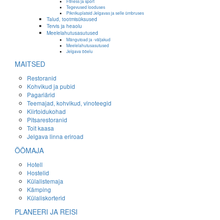
Fitness ja sport
Tegevused looduses
Piknikuplatsid Jelgavas ja selle ümbruses
Talud, tootmisüksused
Tervis ja heaolu
Meelelahutusasutused
Mängutoad ja -väljakud
Meelelahutusasutused
Jelgava ööelu
MAITSED
Restoranid
Kohvikud ja pubid
Pagariärid
Teemajad, kohvikud, vinoteegid
Kiirtoidukohad
Pitsarestoranid
Toit kaasa
Jelgava linna eriroad
ÖÖMAJA
Hotell
Hostelid
Külalistemaja
Kämping
Külaliskorterid
PLANEERI JA REISI