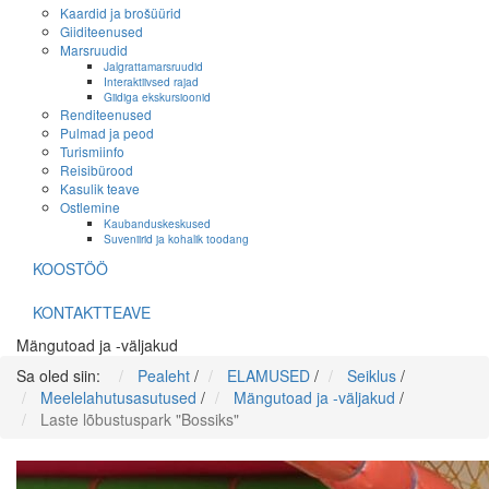
Kaardid ja brošüürid
Giiditeenused
Marsruudid
Jalgrattamarsruudid
Interaktiivsed rajad
Giidiga ekskursioonid
Renditeenused
Pulmad ja peod
Turismiinfo
Reisibürood
Kasulik teave
Ostlemine
Kaubanduskeskused
Suveniirid ja kohalik toodang
KOOSTÖÖ
KONTAKTTEAVE
Mängutoad ja -väljakud
Sa oled siin:
Pealeht
/
ELAMUSED
/
Seiklus
/
Meelelahutusasutused
/
Mängutoad ja -väljakud
/
Laste lõbustuspark "Bossiks"