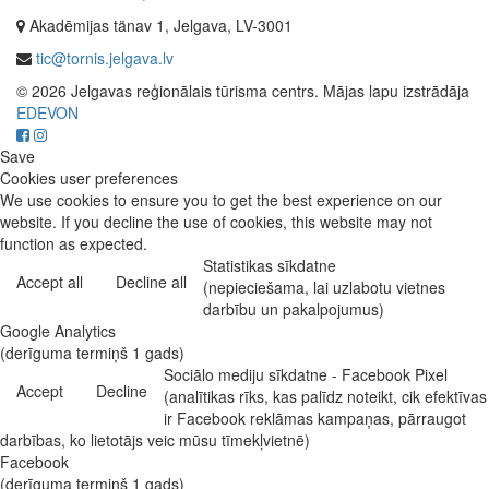
Akadēmijas tänav 1, Jelgava, LV-3001
tic@tornis.jelgava.lv
© 2026 Jelgavas reģionālais tūrisma centrs. Mājas lapu izstrādāja
EDEVON
Save
Cookies user preferences
We use cookies to ensure you to get the best experience on our
website. If you decline the use of cookies, this website may not
function as expected.
Statistikas sīkdatne
Accept all
Decline all
(nepieciešama, lai uzlabotu vietnes
darbību un pakalpojumus)
Google Analytics
(derīguma termiņš 1 gads)
Sociālo mediju sīkdatne - Facebook Pixel
Accept
Decline
(analītikas rīks, kas palīdz noteikt, cik efektīvas
ir Facebook reklāmas kampaņas, pārraugot
darbības, ko lietotājs veic mūsu tīmekļvietnē)
Facebook
(derīguma termiņš 1 gads)