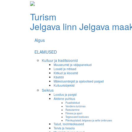
Turism
Jelgava linn
Jelgava maa
Algus
ELAMUSED
Kultuur ja traditsioonid
Muuseumid ja väljapanekud
Lossid ja mõisad
Kirikud ja kloostrid
Käsitöö
Mälestusmärgid ja ajaloolised paigad
Kultuuriobjektid
Seiklus
Loodus ja pargid
Aktiivne puhkus
Paadisõidud
Vandens turizmas
Ratsutamine
Fitness ja sport
Tegevused looduses
Piknikuplatsid Jelgavas ja selle ümbruses
Talud, tootmisüksused
Tervis ja heaolu