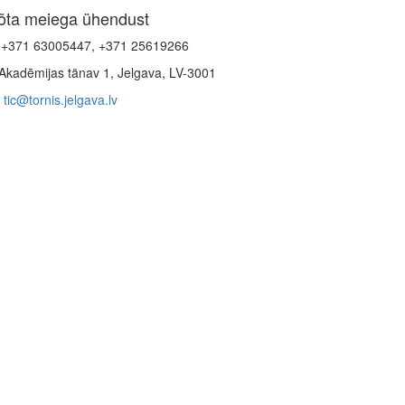
õta meiega ühendust
+371 63005447, +371 25619266
Akadēmijas tänav 1, Jelgava, LV-3001
tic@tornis.jelgava.lv