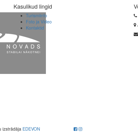
Kasulikud lingid
V
Turismiinfo
Foto ja Video
Kontaktid
u izstrādāja
EDEVON