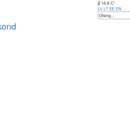
16.8 C°
LV
LT
EE
EN
kond