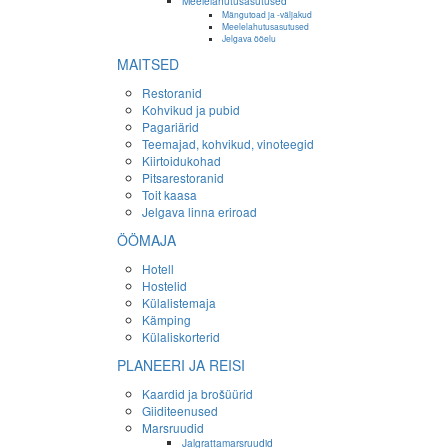
Meelelahutusasutused
Mängutoad ja -väljakud
Meelelahutusasutused
Jelgava ööelu
MAITSED
Restoranid
Kohvikud ja pubid
Pagariärid
Teemajad, kohvikud, vinoteegid
Kiirtoidukohad
Pitsarestoranid
Toit kaasa
Jelgava linna eriroad
ÖÖMAJA
Hotell
Hostelid
Külalistemaja
Kämping
Külaliskorterid
PLANEERI JA REISI
Kaardid ja brošüürid
Giiditeenused
Marsruudid
Jalgrattamarsruudid