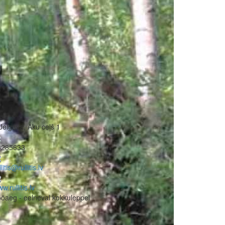
Jelgava, Aku ceļš 1
8285633
llitis@rullitis.lv
w.rullitis.lv
öaeg - eelneval kokkuleppel