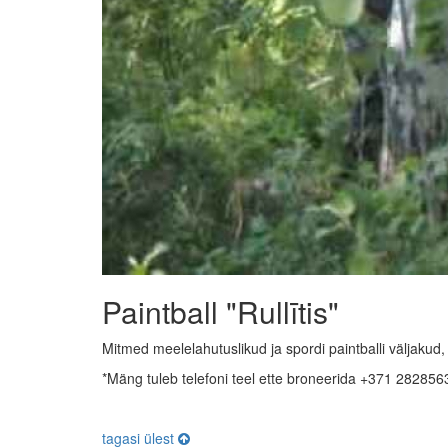
Paintball "Rullītis"
Mitmed meelelahutuslikud ja spordi paintballi väljaku
*Mäng tuleb telefoni teel ette broneerida +371 282856
tagasi ülest