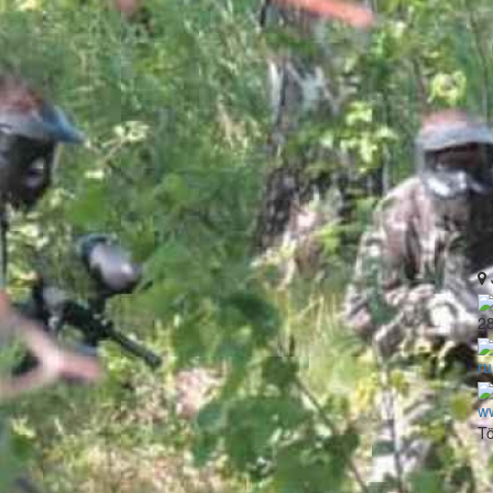
2
ru
ww
Tö