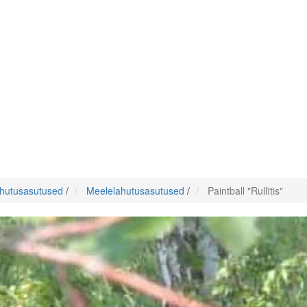
hutusasutused
/
Meelelahutusasutused
/
Paintball "Rullītis"