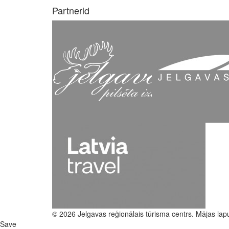
Partnerid
© 2026 Jelgavas reģionālais tūrisma centrs. Mājas lap
Save