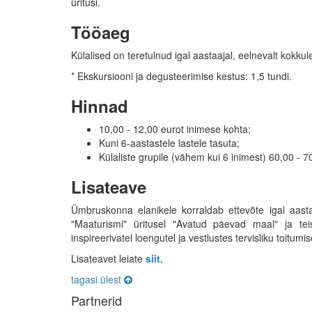
üritusi.
Tööaeg
Külalised on teretulnud igal aastaajal, eelnevalt kokkule
* Ekskursiooni ja degusteerimise kestus: 1,5 tundi.
Hinnad
10,00 - 12,00 eurot inimese kohta;
Kuni 6-aastastele lastele tasuta;
Külaliste grupile (vähem kui 6 inimest) 60,00 - 7
Lisateave
Ümbruskonna elanikele korraldab ettevõte igal aastal
"Maaturismi" üritusel "Avatud päevad maal" ja te
inspireerivatel loengutel ja vestlustes tervisliku toitum
Lisateavet leiate
siit.
tagasi ülest
Partnerid