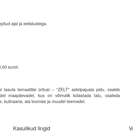
pitud ajal ja eelistustega.
0,00 eurot.
 tasuta temaatilisi üritusi – "ZELT" astelpajuaia pidu, osaleb
istel maapäevadel, kus on võimalik külastada talu, osaleda
ise, kulinaaria, aia loomise ja muudel teemadel.
Kasulikud lingid
V