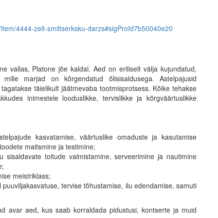
lud/item/4444-zelt-smiltserksku-darzs#sigProId7b50040e20
vallas, Platone jõe kaldal. Aed on eriliselt välja kujundatud,
, mille marjad on kõrgendatud õlisisaldusega. Astelpajusid
ti tagatakse täielikult jäätmevaba tootmisprotsess. Kõike tehakse
kudes inimestele looduslikke, tervislikke ja kõrgväärtuslikke
astelpajude kasvatamise, väärtuslike omaduste ja kasutamise
toodete maitsmine ja testimine;
aju sisaldavate toitude valmistamine, serveerimine ja nautimine
e;
ise meistriklass;
l puuviljakasvatuse, tervise tõhustamise, ilu edendamise, samuti
ud avar aed, kus saab korraldada pidustusi, kontserte ja muid