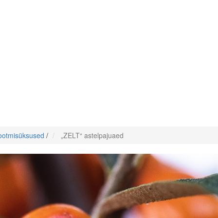
tootmisüksused
/
„ZELT“ astelpajuaed