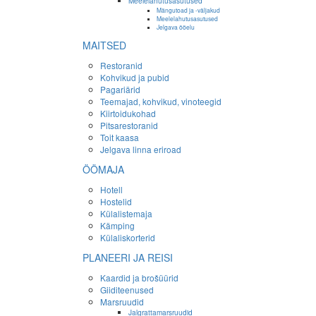
Meelelahutusasutused
Mängutoad ja -väljakud
Meelelahutusasutused
Jelgava ööelu
MAITSED
Restoranid
Kohvikud ja pubid
Pagariärid
Teemajad, kohvikud, vinoteegid
Kiirtoidukohad
Pitsarestoranid
Toit kaasa
Jelgava linna eriroad
ÖÖMAJA
Hotell
Hostelid
Külalistemaja
Kämping
Külaliskorterid
PLANEERI JA REISI
Kaardid ja brošüürid
Giiditeenused
Marsruudid
Jalgrattamarsruudid