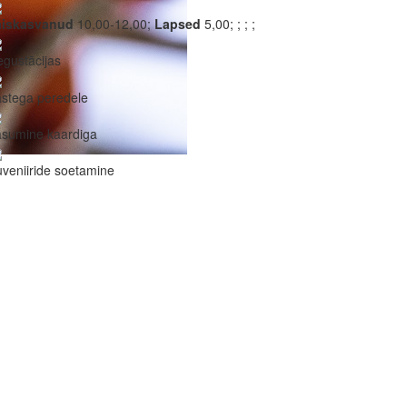
äiskasvanud
10,00-12,00;
Lapsed
5,00;
;
;
;
gustācijas
stega peredele
asumine kaardiga
veniiride soetamine