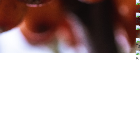
T
De
La
T
Su