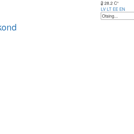
28.2 C°
LV
LT
EE
EN
kond