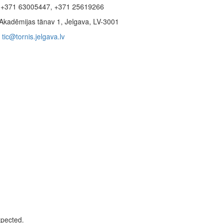
+371 63005447, +371 25619266
Akadēmijas tänav 1, Jelgava, LV-3001
tic@tornis.jelgava.lv
xpected.