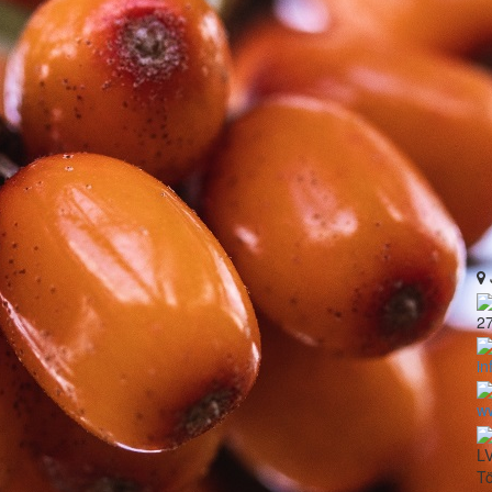
2
in
ww
LV
Tö