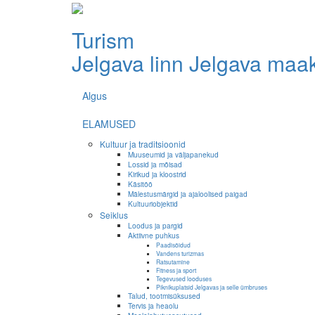
Turism
Jelgava linn
Jelgava maa
Algus
ELAMUSED
Kultuur ja traditsioonid
Muuseumid ja väljapanekud
Lossid ja mõisad
Kirikud ja kloostrid
Käsitöö
Mälestusmärgid ja ajaloolised paigad
Kultuuriobjektid
Seiklus
Loodus ja pargid
Aktiivne puhkus
Paadisõidud
Vandens turizmas
Ratsutamine
Fitness ja sport
Tegevused looduses
Piknikuplatsid Jelgavas ja selle ümbruses
Talud, tootmisüksused
Tervis ja heaolu