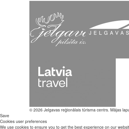
© 2026 Jelgavas reģionālais tūrisma centrs. Mājas lap
Save
Cookies user preferences
We use cookies to ensure you to get the best experience on our website