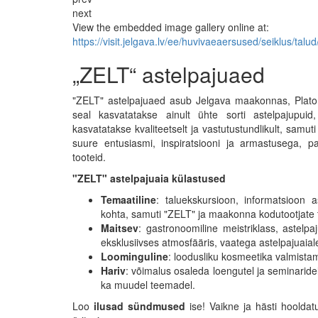
next
View the embedded image gallery online at:
https://visit.jelgava.lv/ee/huvivaeaersused/seiklus/ta
„ZELT“ astelpajuaed
"ZELT" astelpajuaed asub Jelgava maakonnas, Platone 
seal kasvatatakse ainult ühte sorti astelpajupuid
kasvatatakse kvaliteetselt ja vastutustundlikult, samu
suure entusiasmi, inspiratsiooni ja armastusega, pak
tooteid.
"ZELT" astelpajuaia külastused
Temaatiline
: taluekskursioon, informatsioon 
kohta, samuti "ZELT" ja maakonna kodutootjate 
Maitsev
: gastronoomiline meistriklass, astelp
eksklusiivses atmosfääris, vaatega astelpajuaial
Loominguline
: loodusliku kosmeetika valmistam
Hariv
: võimalus osaleda loengutel ja seminaride
ka muudel teemadel.
Loo
ilusad sündmused
ise! Vaikne ja hästi hooldat