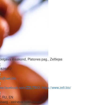
Jelgava maakond, Platones pag., Zeltlejas
7828017
fo@zelt.bio
w.facebook.com/ZELTBIO; https://www.zelt.bio/
, RU, EN
öaeg - eelneval kokkuleppel