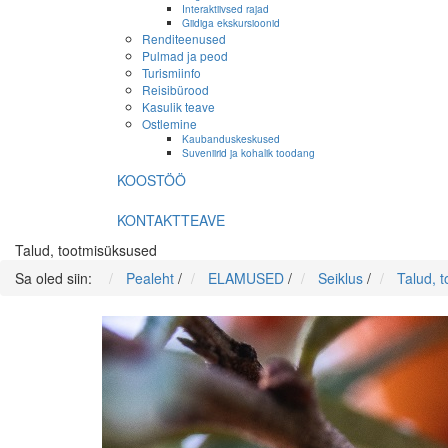
Interaktiivsed rajad
Giidiga ekskursioonid
Renditeenused
Pulmad ja peod
Turismiinfo
Reisibürood
Kasulik teave
Ostlemine
Kaubanduskeskused
Suveniirid ja kohalik toodang
KOOSTÖÖ
KONTAKTTEAVE
Talud, tootmisüksused
Sa oled siin:
Pealeht
/
ELAMUSED
/
Seiklus
/
Talud, 