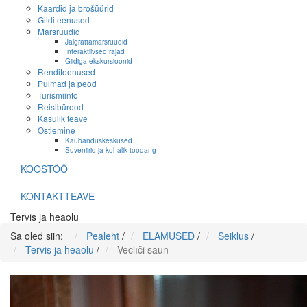
Kaardid ja brošüürid
Giiditeenused
Marsruudid
Jalgrattamarsruudid
Interaktiivsed rajad
Giidiga ekskursioonid
Renditeenused
Pulmad ja peod
Turismiinfo
Reisibürood
Kasulik teave
Ostlemine
Kaubanduskeskused
Suveniirid ja kohalik toodang
KOOSTÖÖ
KONTAKTTEAVE
Tervis ja heaolu
Sa oled siin:
Pealeht
/
ELAMUSED
/
Seiklus
/
Tervis ja heaolu
/
Veclīči saun