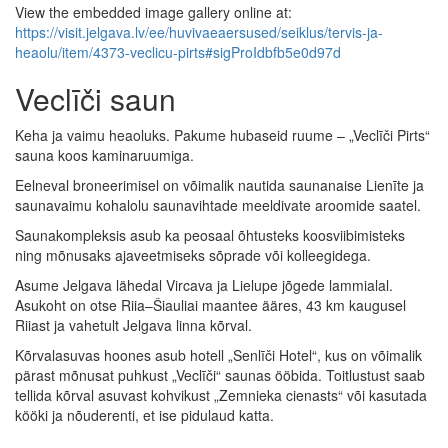
View the embedded image gallery online at:
https://visit.jelgava.lv/ee/huvivaeaersused/seiklus/tervis-ja-
heaolu/item/4373-veclicu-pirts#sigProIdbfb5e0d97d
Veclīči saun
Keha ja vaimu heaoluks. Pakume hubaseid ruume – „Veclīči Pirts“
sauna koos kaminaruumiga.
Eelneval broneerimisel on võimalik nautida saunanaise Lienīte ja
saunavaimu kohalolu saunavihtade meeldivate aroomide saatel.
Saunakompleksis asub ka peosaal õhtusteks koosviibimisteks
ning mõnusaks ajaveetmiseks sõprade või kolleegidega.
Asume Jelgava lähedal Vircava ja Lielupe jõgede lammialal.
Asukoht on otse Riia–Šiauliai maantee ääres, 43 km kaugusel
Riiast ja vahetult Jelgava linna kõrval.
Kõrvalasuvas hoones asub hotell „Senlīči Hotel“, kus on võimalik
pärast mõnusat puhkust „Veclīči“ saunas ööbida. Toitlustust saab
tellida kõrval asuvast kohvikust „Zemnieka cienasts“ või kasutada
kööki ja nõuderenti, et ise pidulaud katta.