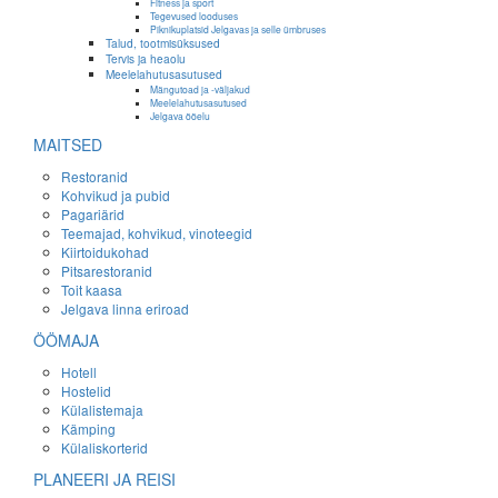
Fitness ja sport
Tegevused looduses
Piknikuplatsid Jelgavas ja selle ümbruses
Talud, tootmisüksused
Tervis ja heaolu
Meelelahutusasutused
Mängutoad ja -väljakud
Meelelahutusasutused
Jelgava ööelu
MAITSED
Restoranid
Kohvikud ja pubid
Pagariärid
Teemajad, kohvikud, vinoteegid
Kiirtoidukohad
Pitsarestoranid
Toit kaasa
Jelgava linna eriroad
ÖÖMAJA
Hotell
Hostelid
Külalistemaja
Kämping
Külaliskorterid
PLANEERI JA REISI