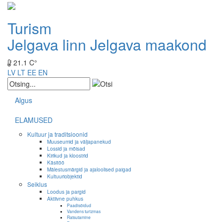
Turism
Jelgava linn
Jelgava maakond
21.1 C°
LV
LT
EE
EN
Algus
ELAMUSED
Kultuur ja traditsioonid
Muuseumid ja väljapanekud
Lossid ja mõisad
Kirikud ja kloostrid
Käsitöö
Mälestusmärgid ja ajaloolised paigad
Kultuuriobjektid
Seiklus
Loodus ja pargid
Aktiivne puhkus
Paadisõidud
Vandens turizmas
Ratsutamine