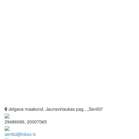
Jelgava maakond, Jaunsvirlaukas pag., „Senlīči”
29486086, 20007065
senlici@inbox.lv