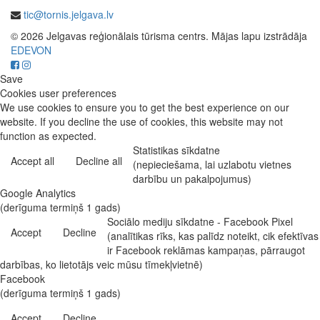
tic@tornis.jelgava.lv
© 2026 Jelgavas reģionālais tūrisma centrs. Mājas lapu izstrādāja
EDEVON
Save
Cookies user preferences
We use cookies to ensure you to get the best experience on our
website. If you decline the use of cookies, this website may not
function as expected.
Statistikas sīkdatne
Accept all
Decline all
(nepieciešama, lai uzlabotu vietnes
darbību un pakalpojumus)
Google Analytics
(derīguma termiņš 1 gads)
Sociālo mediju sīkdatne - Facebook Pixel
Accept
Decline
(analītikas rīks, kas palīdz noteikt, cik efektīvas
ir Facebook reklāmas kampaņas, pārraugot
darbības, ko lietotājs veic mūsu tīmekļvietnē)
Facebook
(derīguma termiņš 1 gads)
Accept
Decline