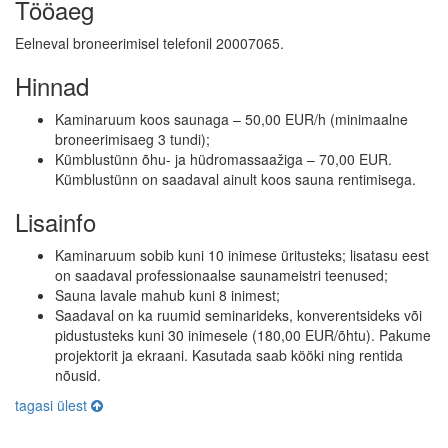
Tööaeg
Eelneval broneerimisel telefonil 20007065.
Hinnad
Kaminaruum koos saunaga – 50,00 EUR/h (minimaalne
broneerimisaeg 3 tundi);
Kümblustünn õhu- ja hüdromassaažiga – 70,00 EUR.
Kümblustünn on saadaval ainult koos sauna rentimisega.
Lisainfo
Kaminaruum sobib kuni 10 inimese üritusteks; lisatasu eest
on saadaval professionaalse saunameistri teenused;
Sauna lavale mahub kuni 8 inimest;
Saadaval on ka ruumid seminarideks, konverentsideks või
pidustusteks kuni 30 inimesele (180,00 EUR/õhtu). Pakume
projektorit ja ekraani. Kasutada saab kööki ning rentida
nõusid.
tagasi ülest