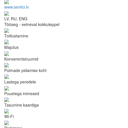
www.senlici.lv
LV, RU, ENG
Tööaeg - eelneval kokkuleppel
Toitlustamine
Majutus
Konverentsiruumid
Pulmade pidamise koht
Lastega peredele
Puuetega inimesed
Tasumine kaardiga
Wi-Fi
Parkimine