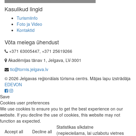
Kasulikud lingid
Turismiinfo
Foto ja Video
Kontaktid
Võta meiega ühendust
+371 63005447, +371 25619266
Akadēmijas tänav 1, Jelgava, LV-3001
tic@tornis.jelgava.lv
© 2026 Jelgavas reģionālais tūrisma centrs. Mājas lapu izstrādāja
EDEVON
Save
Cookies user preferences
We use cookies to ensure you to get the best experience on our
website. If you decline the use of cookies, this website may not
function as expected.
Statistikas sīkdatne
Accept all
Decline all
(nepieciešama, lai uzlabotu vietnes