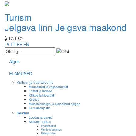
Turism
Jelgava linn
Jelgava maakond
17.1 C°
LV
LT
EE
EN
Algus
ELAMUSED
Kultuur ja traditsioonid
Muuseumid ja väljapanekud
Lossid ja mõisad
Kirikud ja kloostrid
Käsitöö
Mälestusmärgid ja ajaloolised paigad
Kultuuriobjektid
Seiklus
Loodus ja pargid
Aktiivne puhkus
Paadisõidud
Vandens turizmas
Ratsutamine