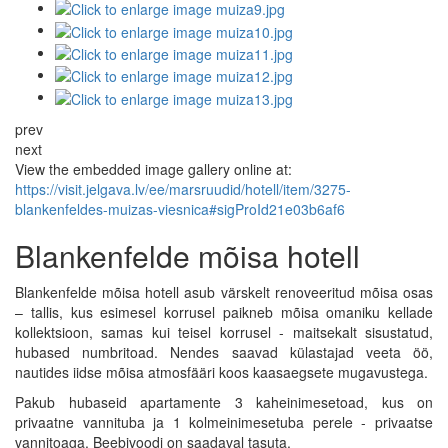
prev
next
View the embedded image gallery online at:
https://visit.jelgava.lv/ee/marsruudid/hotell/item/3275-
blankenfeldes-muizas-viesnica#sigProId21e03b6af6
Blankenfelde mõisa hotell
Blankenfelde mõisa hotell asub värskelt renoveeritud mõisa osas
– tallis, kus esimesel korrusel paikneb mõisa omaniku kellade
kollektsioon, samas kui teisel korrusel - maitsekalt sisustatud,
hubased numbritoad. Nendes saavad külastajad veeta öö,
nautides iidse mõisa atmosfääri koos kaasaegsete mugavustega.
Pakub hubaseid apartamente 3 kaheinimesetoad, kus on
privaatne vannituba ja 1 kolmeinimesetuba perele - privaatse
vannitoaga. Beebivoodi on saadaval tasuta.