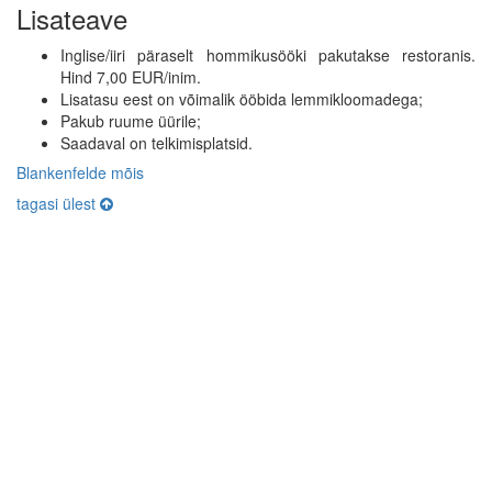
Lisateave
Inglise/iiri päraselt hommikusööki pakutakse restoranis.
Hind 7,00 EUR/inim.
Lisatasu eest on võimalik ööbida lemmikloomadega;
Pakub ruume üürile;
Saadaval on telkimisplatsid.
Blankenfelde mõis
tagasi ülest