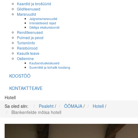
Kaardid ja brošüürid
Giiditeenused
Marsruudid
Jalgrattamarsruudid
Interaktiivsed rajad
Giidiga ekskursioonid
Renditeenused
Pulmad ja peod
Turismiinfo
Reisibürood
Kasulik teave
Ostlemine
Kaubanduskeskused
Suveniirid ja kohalik toodang
KOOSTÖÖ
KONTAKTTEAVE
Hotell
Sa oled siin:
Pealeht
/
ÖÖMAJA
/
Hotell
/
Blankenfelde mõisa hotell