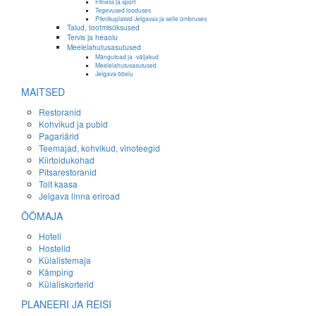
Fitness ja sport
Tegevused looduses
Piknikuplatsid Jelgavas ja selle ümbruses
Talud, tootmisüksused
Tervis ja heaolu
Meelelahutusasutused
Mängutoad ja -väljakud
Meelelahutusasutused
Jelgava ööelu
MAITSED
Restoranid
Kohvikud ja pubid
Pagariärid
Teemajad, kohvikud, vinoteegid
Kiirtoidukohad
Pitsarestoranid
Toit kaasa
Jelgava linna eriroad
ÖÖMAJA
Hotell
Hostelid
Külalistemaja
Kämping
Külaliskorterid
PLANEERI JA REISI