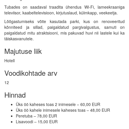
Tubades on saadaval traadita ühendus Wi-Fi, lameekraaniga
televiisor, kaabeltelevisioon, kirjutuslaud, külmkapp, veekeetja.
Lõõgastumiseks võite kasutada parki, kus on renoveeritud
kõnniteed ja sillad, paigaldatud pargivalgustus, samuti on
paigaldatud mitu atraktsiooni, mis pakuvad huvi nii lastele kui ka
täiskasvanutele.
Majutuse liik
Hotell
Voodikohtade arv
12
Hinnad
Üks öö kaheses toas 2 inimesele – 60,00 EUR
Üks öö kahele inimesele kaheses toas – 48,00 EUR
Peretuba – 78,00 EUR
Lisavoodi – 15,00 EUR