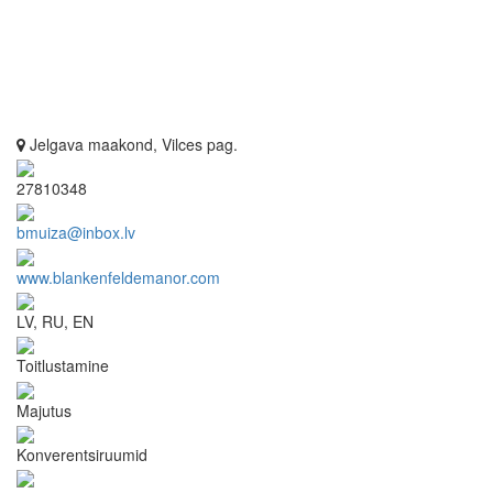
Jelgava maakond, Vilces pag.
27810348
bmuiza@inbox.lv
www.blankenfeldemanor.com
LV, RU, EN
Toitlustamine
Majutus
Konverentsiruumid