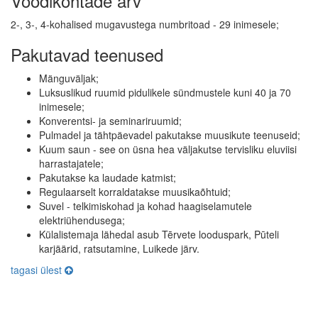
Voodikohtade arv
2-, 3-, 4-kohalised mugavustega numbritoad - 29 inimesele;
Pakutavad teenused
Mänguväljak;
Luksuslikud ruumid pidulikele sündmustele kuni 40 ja 70
inimesele;
Konverentsi- ja seminariruumid;
Pulmadel ja tähtpäevadel pakutakse muusikute teenuseid;
Kuum saun - see on üsna hea väljakutse tervisliku eluviisi
harrastajatele;
Pakutakse ka laudade katmist;
Regulaarselt korraldatakse muusikaõhtuid;
Suvel - telkimiskohad ja kohad haagiselamutele
elektriühendusega;
Külalistemaja lähedal asub Tērvete looduspark, Pūteli
karjäärid, ratsutamine, Luikede järv.
tagasi ülest