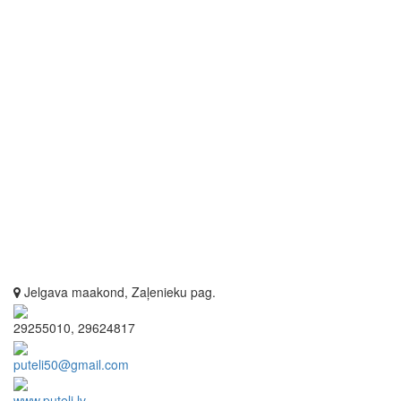
Jelgava maakond, Zaļenieku pag.
29255010, 29624817
puteli50@gmail.com
www.puteli.lv