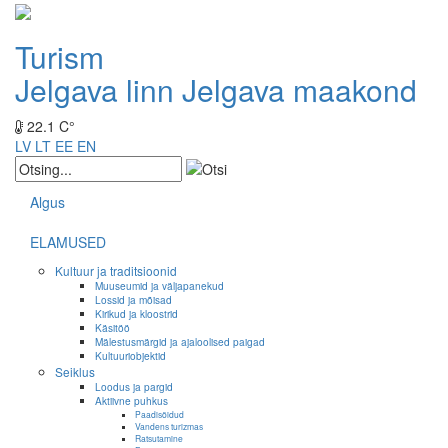
Turism
Jelgava linn
Jelgava maakond
22.1 C°
LV
LT
EE
EN
Algus
ELAMUSED
Kultuur ja traditsioonid
Muuseumid ja väljapanekud
Lossid ja mõisad
Kirikud ja kloostrid
Käsitöö
Mälestusmärgid ja ajaloolised paigad
Kultuuriobjektid
Seiklus
Loodus ja pargid
Aktiivne puhkus
Paadisõidud
Vandens turizmas
Ratsutamine