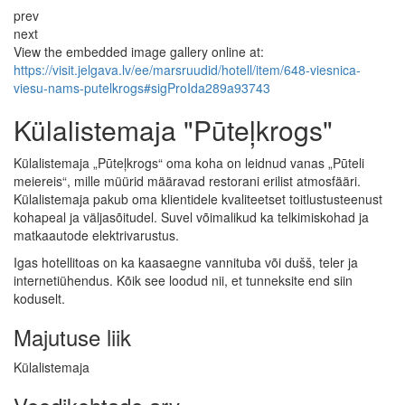
prev
next
View the embedded image gallery online at:
https://visit.jelgava.lv/ee/marsruudid/hotell/item/648-viesnica-
viesu-nams-putelkrogs#sigProIda289a93743
Külalistemaja "Pūteļkrogs"
Külalistemaja „Pūteļkrogs“ oma koha on leidnud vanas „Pūteli
meiereis“, mille müürid määravad restorani erilist atmosfääri.
Külalistemaja pakub oma klientidele kvaliteetset toitlustusteenust
kohapeal ja väljasõitudel. Suvel võimalikud ka telkimiskohad ja
matkaautode elektrivarustus.
Igas hotellitoas on ka kaasaegne vannituba või dušš, teler ja
internetiühendus. Kõik see loodud nii, et tunneksite end siin
koduselt.
Majutuse liik
Külalistemaja