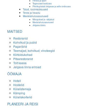
Fitness ja sport
Tegevused looduses
Piknikuplatsid Jelgavas ja selle ümbruses
Talud, tootmisüksused
Tervis ja heaolu
Meelelahutusasutused
Mängutoad ja -väljakud
Meelelahutusasutused
Jelgava ööelu
MAITSED
Restoranid
Kohvikud ja pubid
Pagariärid
Teemajad, kohvikud, vinoteegid
Kiirtoidukohad
Pitsarestoranid
Toit kaasa
Jelgava linna eriroad
ÖÖMAJA
Hotell
Hostelid
Külalistemaja
Kämping
Külaliskorterid
PLANEERI JA REISI