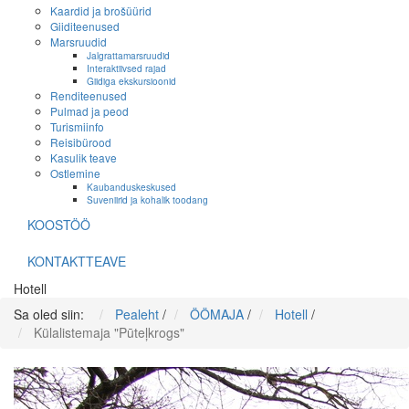
Kaardid ja brošüürid
Giiditeenused
Marsruudid
Jalgrattamarsruudid
Interaktiivsed rajad
Giidiga ekskursioonid
Renditeenused
Pulmad ja peod
Turismiinfo
Reisibürood
Kasulik teave
Ostlemine
Kaubanduskeskused
Suveniirid ja kohalik toodang
KOOSTÖÖ
KONTAKTTEAVE
Hotell
Sa oled siin:
Pealeht
/
ÖÖMAJA
/
Hotell
/
Külalistemaja "Pūteļkrogs"