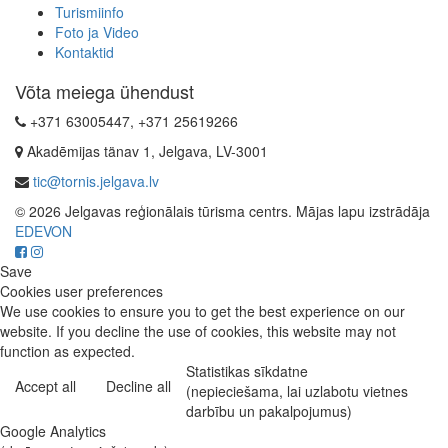
Turismiinfo
Foto ja Video
Kontaktid
Võta meiega ühendust
+371 63005447, +371 25619266
Akadēmijas tänav 1, Jelgava, LV-3001
tic@tornis.jelgava.lv
© 2026 Jelgavas reģionālais tūrisma centrs. Mājas lapu izstrādāja
EDEVON
Save
Cookies user preferences
We use cookies to ensure you to get the best experience on our
website. If you decline the use of cookies, this website may not
function as expected.
Statistikas sīkdatne
Accept all
Decline all
(nepieciešama, lai uzlabotu vietnes
darbību un pakalpojumus)
Google Analytics