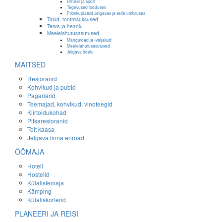
Fitness ja sport
Tegevused looduses
Piknikuplatsid Jelgavas ja selle ümbruses
Talud, tootmisüksused
Tervis ja heaolu
Meelelahutusasutused
Mängutoad ja -väljakud
Meelelahutusasutused
Jelgava ööelu
MAITSED
Restoranid
Kohvikud ja pubid
Pagariärid
Teemajad, kohvikud, vinoteegid
Kiirtoidukohad
Pitsarestoranid
Toit kaasa
Jelgava linna eriroad
ÖÖMAJA
Hotell
Hostelid
Külalistemaja
Kämping
Külaliskorterid
PLANEERI JA REISI