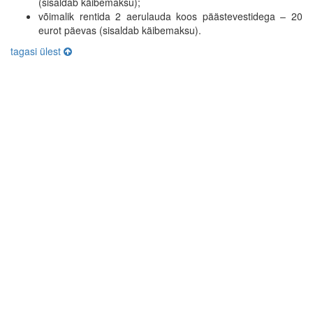
(sisaldab käibemaksu);
võimalik rentida 2 aerulauda koos päästevestidega – 20
eurot päevas (sisaldab käibemaksu).
tagasi ülest