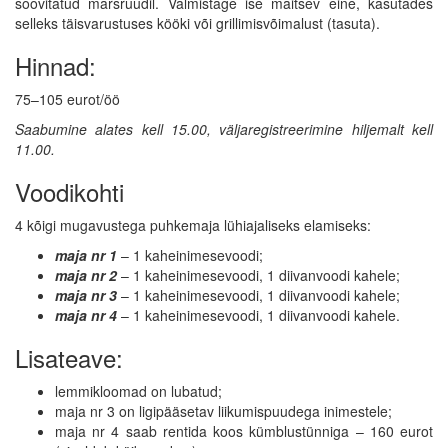
soovitatud marsruudil. Valmistage ise maitsev eine, kasutades
selleks täisvarustuses kööki või grillimisvõimalust (tasuta).
Hinnad:
75–105 eurot/öö
Saabumine alates kell 15.00, väljaregistreerimine hiljemalt kell
11.00.
Voodikohti
4 kõigi mugavustega puhkemaja lühiajaliseks elamiseks:
maja nr 1
– 1 kaheinimesevoodi;
maja nr 2
– 1 kaheinimesevoodi, 1 diivanvoodi kahele;
maja nr 3
– 1 kaheinimesevoodi, 1 diivanvoodi kahele;
maja nr 4
– 1 kaheinimesevoodi, 1 diivanvoodi kahele.
Lisateave:
lemmikloomad on lubatud;
maja nr 3 on ligipääsetav liikumispuudega inimestele;
maja nr 4 saab rentida koos kümblustünniga – 160 eurot