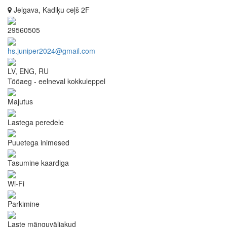
Jelgava, Kadiķu ceļš 2F
29560505
hs.juniper2024@gmail.com
LV, ENG, RU
Tööaeg - eelneval kokkuleppel
Majutus
Lastega peredele
Puuetega inimesed
Tasumine kaardiga
Wi-Fi
Parkimine
Laste mänguväljakud