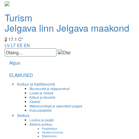
Turism
Jelgava linn
Jelgava maakond
17.1 C°
LV
LT
EE
EN
Algus
ELAMUSED
Kultuur ja traditsioonid
Muuseumid ja väljapanekud
Lossid ja mõisad
Kirikud ja kloostrid
Käsitöö
Mälestusmärgid ja ajaloolised paigad
Kultuuriobjektid
Seiklus
Loodus ja pargid
Aktiivne puhkus
Paadisõidud
Vandens turizmas
Ratsutamine