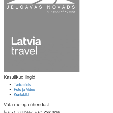
Kasulikud lingid
Turismiinfo
Foto ja Video
Kontaktid
Võta meiega ühendust
+371 63005447, +371 25619266