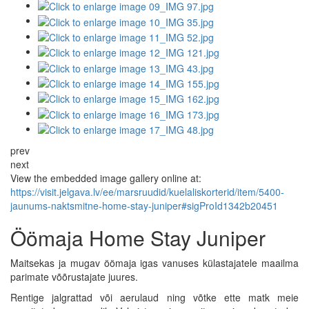
prev
next
View the embedded image gallery online at:
https://visit.jelgava.lv/ee/marsruudid/kuelaliskorterid/item/5400-
jaunums-naktsmitne-home-stay-juniper#sigProId1342b20451
Öömaja Home Stay Juniper
Maitsekas ja mugav öömaja igas vanuses külastajatele maailma
parimate võõrustajate juures.
Rentige jalgrattad või aerulaud ning võtke ette matk meie