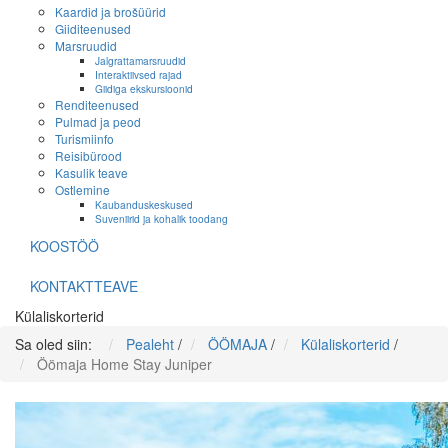
Kaardid ja brošüürid
Giiditeenused
Marsruudid
Jalgrattamarsruudid
Interaktiivsed rajad
Giidiga ekskursioonid
Renditeenused
Pulmad ja peod
Turismiinfo
Reisibürood
Kasulik teave
Ostlemine
Kaubanduskeskused
Suveniirid ja kohalik toodang
KOOSTÖÖ
KONTAKTTEAVE
Külaliskorterid
Sa oled siin:
Pealeht
/
ÖÖMAJA
/
Külaliskorterid
/
Öömaja Home Stay Juniper