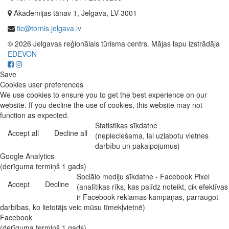
Akadēmijas tänav 1, Jelgava, LV-3001
tic@tornis.jelgava.lv
© 2026 Jelgavas reģionālais tūrisma centrs. Mājas lapu izstrādāja
EDEVON
Save
Cookies user preferences
We use cookies to ensure you to get the best experience on our
website. If you decline the use of cookies, this website may not
function as expected.
Statistikas sīkdatne
Accept all
Decline all
(nepieciešama, lai uzlabotu vietnes
darbību un pakalpojumus)
Google Analytics
(derīguma termiņš 1 gads)
Sociālo mediju sīkdatne - Facebook Pixel
Accept
Decline
(analītikas rīks, kas palīdz noteikt, cik efektīvas
ir Facebook reklāmas kampaņas, pārraugot
darbības, ko lietotājs veic mūsu tīmekļvietnē)
Facebook
(derīguma termiņš 1 gads)