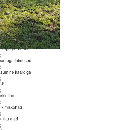
gustācijas
ajutus
nverentsiruumid
ulmade pidamise koht
stega peredele
uuetega inimesed
asumine kaardiga
-Fi
rkimine
lkimiskohad
kniku alad