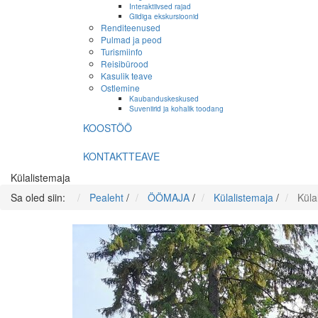
Interaktiivsed rajad
Giidiga ekskursioonid
Renditeenused
Pulmad ja peod
Turismiinfo
Reisibürood
Kasulik teave
Ostlemine
Kaubanduskeskused
Suveniirid ja kohalik toodang
KOOSTÖÖ
KONTAKTTEAVE
Külalistemaja
Sa oled siin:
Pealeht
/
ÖÖMAJA
/
Külalistemaja
/
Küla