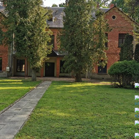
2
in
Kā
LV