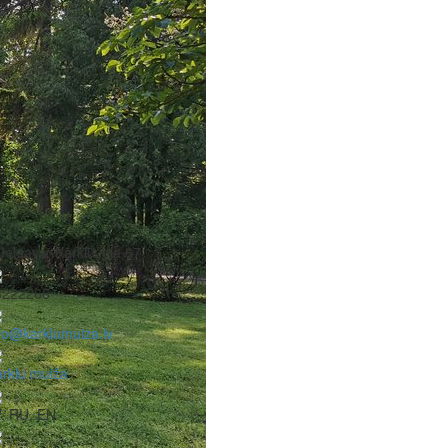
Jelgava, Kārklu iela 67
6222266
fo@karklumuiza.lv
rklu muiža
, RU, EN