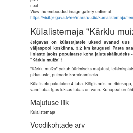
next
View the embedded image gallery online at:
https://visit.jelgava.lv/ee/marsruudid/kuelalistemaja
Külalistemaja "Kārklu mui
Jelgavas on külastajatele uksed avanud uus 
väljaspool kesklinna, 3,2 km kaugusel Pasta saa
linlaste jaoks populaarse koha jalutuskäikudeks -
"Kārklu muiža"!
"Kārklu muiža" pakub üürimiseks majutust, telkimisplats
pidustuste, pulmade korraldamiseks.
Külalistele pakutakse 4 tuba. Kõigis neist on riidekapp
vannituba. Igas luksus tubas on vann. Kohapeal on üh
Majutuse liik
Külalistemaja
Voodikohtade arv