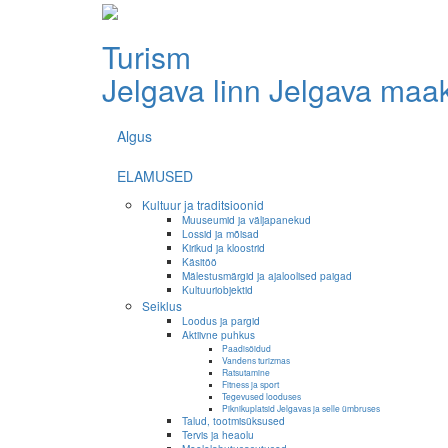
Turism
Jelgava linn
Jelgava maa
Algus
ELAMUSED
Kultuur ja traditsioonid
Muuseumid ja väljapanekud
Lossid ja mõisad
Kirikud ja kloostrid
Käsitöö
Mälestusmärgid ja ajaloolised paigad
Kultuuriobjektid
Seiklus
Loodus ja pargid
Aktiivne puhkus
Paadisõidud
Vandens turizmas
Ratsutamine
Fitness ja sport
Tegevused looduses
Piknikuplatsid Jelgavas ja selle ümbruses
Talud, tootmisüksused
Tervis ja heaolu