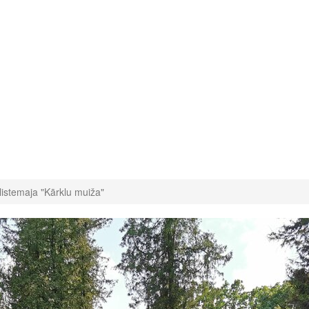
listemaja "Kārklu muiža"