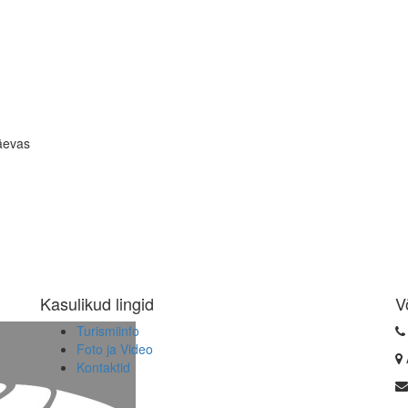
äevas
Kasulikud lingid
V
Turismiinfo
Foto ja Video
Kontaktid