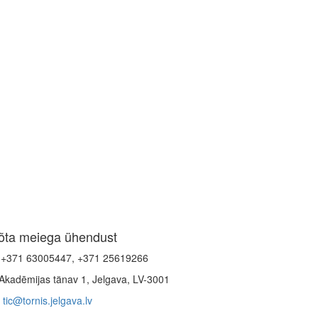
õta meiega ühendust
+371 63005447, +371 25619266
Akadēmijas tänav 1, Jelgava, LV-3001
tic@tornis.jelgava.lv