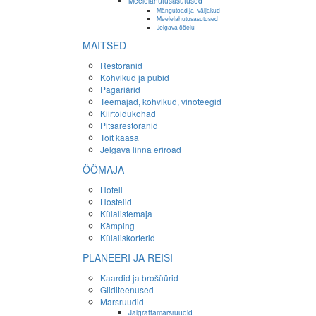
Meelelahutusasutused
Mängutoad ja -väljakud
Meelelahutusasutused
Jelgava ööelu
MAITSED
Restoranid
Kohvikud ja pubid
Pagariärid
Teemajad, kohvikud, vinoteegid
Kiirtoidukohad
Pitsarestoranid
Toit kaasa
Jelgava linna eriroad
ÖÖMAJA
Hotell
Hostelid
Külalistemaja
Kämping
Külaliskorterid
PLANEERI JA REISI
Kaardid ja brošüürid
Giiditeenused
Marsruudid
Jalgrattamarsruudid