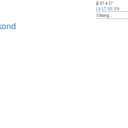
27.4 C°
LV
LT
EE
EN
kond