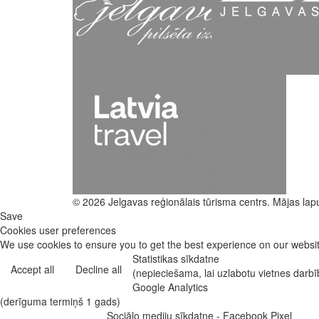
© 2026 Jelgavas reģionālais tūrisma centrs. Mājas lap
Save
Cookies user preferences
We use cookies to ensure you to get the best experience on our website
Statistikas sīkdatne
Accept all
Decline all
(nepieciešama, lai uzlabotu vietnes darb
Google Analytics
(derīguma termiņš 1 gads)
Sociālo mediju sīkdatne - Facebook Pixel