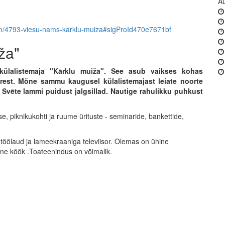
A
/item/4793-viesu-nams-karklu-muiza#sigProId470e7671bf
ža"
külalistemaja "Kārklu muiža". See asub vaikses kohas
rest. Mõne sammu kaugusel külalistemajast leiate noorte
 Svēte lammi puidust jalgsillad. Nautige rahulikku puhkust
e, piknikukohti ja ruume ürituste - seminaride, bankettide,
, töölaud ja lameekraaniga televiisor. Olemas on ühine
ine köök .Toateenindus on võimalik.