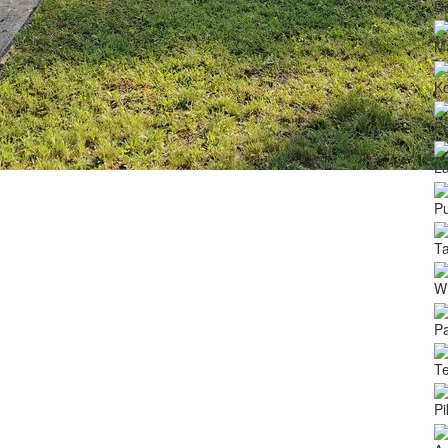
De
M
Ko
P
La
P
T
Wi
Pa
Te
Pi