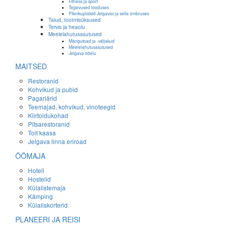
Fitness ja sport
Tegevused looduses
Piknikuplatsid Jelgavas ja selle ümbruses
Talud, tootmisüksused
Tervis ja heaolu
Meelelahutusasutused
Mängutoad ja -väljakud
Meelelahutusasutused
Jelgava ööelu
MAITSED
Restoranid
Kohvikud ja pubid
Pagariärid
Teemajad, kohvikud, vinoteegid
Kiirtoidukohad
Pitsarestoranid
Toit kaasa
Jelgava linna eriroad
ÖÖMAJA
Hotell
Hostelid
Külalistemaja
Kämping
Külaliskorterid
PLANEERI JA REISI