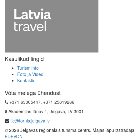
Kasulikud lingid
Turismiinfo
Foto ja Video
Kontaktid
Võta meiega ühendust
+371 63005447, +371 25619266
Akadēmijas tänav 1, Jelgava, LV-3001
tic@tornis.jelgava.lv
© 2026 Jelgavas reģionālais tūrisma centrs. Mājas lapu izstrādāja
EDEVON