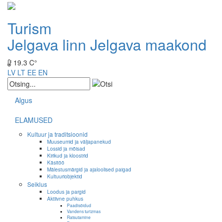
Turism
Jelgava linn
Jelgava maakond
19.3 C°
LV
LT
EE
EN
Algus
ELAMUSED
Kultuur ja traditsioonid
Muuseumid ja väljapanekud
Lossid ja mõisad
Kirikud ja kloostrid
Käsitöö
Mälestusmärgid ja ajaloolised paigad
Kultuuriobjektid
Seiklus
Loodus ja pargid
Aktiivne puhkus
Paadisõidud
Vandens turizmas
Ratsutamine