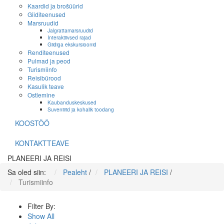
Kaardid ja brošüürid
Giiditeenused
Marsruudid
Jalgrattamarsruudid
Interaktiivsed rajad
Giidiga ekskursioonid
Renditeenused
Pulmad ja peod
Turismiinfo
Reisibürood
Kasulik teave
Ostlemine
Kaubanduskeskused
Suveniirid ja kohalik toodang
KOOSTÖÖ
KONTAKTTEAVE
PLANEERI JA REISI
Sa oled siin:
Pealeht
/
PLANEERI JA REISI
/
Turismiinfo
Filter By:
Show All