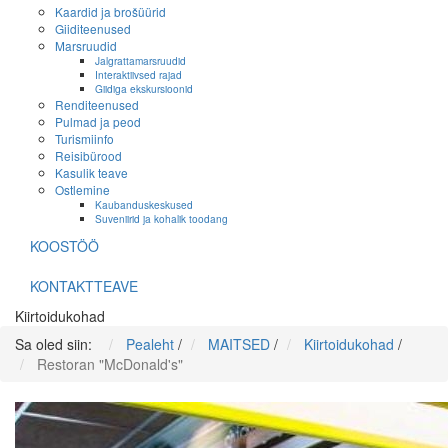
Kaardid ja brošüürid
Giiditeenused
Marsruudid
Jalgrattamarsruudid
Interaktiivsed rajad
Giidiga ekskursioonid
Renditeenused
Pulmad ja peod
Turismiinfo
Reisibürood
Kasulik teave
Ostlemine
Kaubanduskeskused
Suveniirid ja kohalik toodang
KOOSTÖÖ
KONTAKTTEAVE
Kiirtoidukohad
Sa oled siin:
Pealeht
/
MAITSED
/
Kiirtoidukohad
/
Restoran "McDonald's"