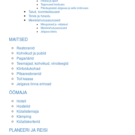
Fitness ja sport
Tegevused looduses
Piknikuplatsid Jelgavas ja selle ümbruses
Talud, tootmisüksused
Tervis ja heaolu
Meelelahutusasutused
Mängutoad ja -väljakud
Meelelahutusasutused
Jelgava ööelu
MAITSED
Restoranid
Kohvikud ja pubid
Pagariärid
Teemajad, kohvikud, vinoteegid
Kiirtoidukohad
Pitsarestoranid
Toit kaasa
Jelgava linna eriroad
ÖÖMAJA
Hotell
Hostelid
Külalistemaja
Kämping
Külaliskorterid
PLANEERI JA REISI