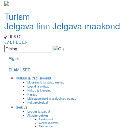
Turism
Jelgava linn
Jelgava maakond
19.6 C°
LV
LT
EE
EN
Algus
ELAMUSED
Kultuur ja traditsioonid
Muuseumid ja väljapanekud
Lossid ja mõisad
Kirikud ja kloostrid
Käsitöö
Mälestusmärgid ja ajaloolised paigad
Kultuuriobjektid
Seiklus
Loodus ja pargid
Aktiivne puhkus
Paadisõidud
Vandens turizmas
Ratsutamine