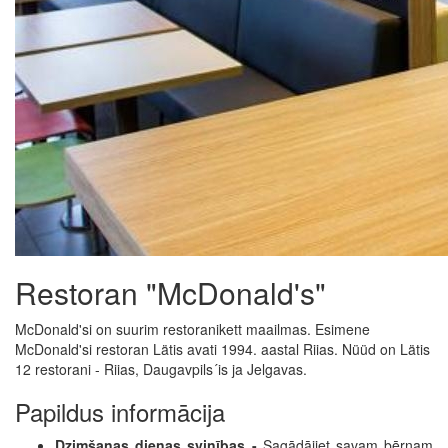
Restoran "McDonald's"
McDonald'si on suurim restoranikett maailmas. Esimene
McDonald'si restoran Lätis avati 1994. aastal Riias. Nüüd on Lätis
12 restorani - Riias, Daugavpils´is ja Jelgavas.
Papildus informācija
Dzimšanas dienas svinības -
Sagādājiet savam bērnam