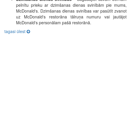
pelnītu prieku ar dzimšanas dienas svinībām pie mums,
McDonald's. Dzimšanas dienas svinības var pasūtīt zvanot
uz McDonald's restorāna tālruņa numuru vai jautājot
McDonald's personālam pašā restorānā.
tagasi ülest