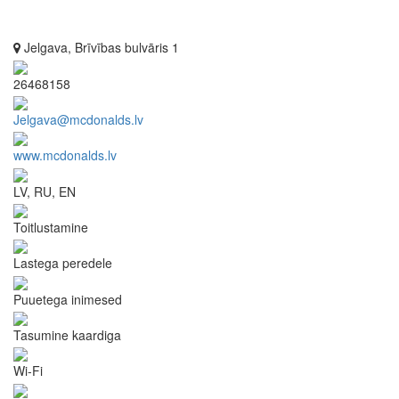
Jelgava, Brīvības bulvāris 1
26468158
Jelgava@mcdonalds.lv
www.mcdonalds.lv
LV, RU, EN
Toitlustamine
Lastega peredele
Puuetega inimesed
Tasumine kaardiga
Wi-Fi