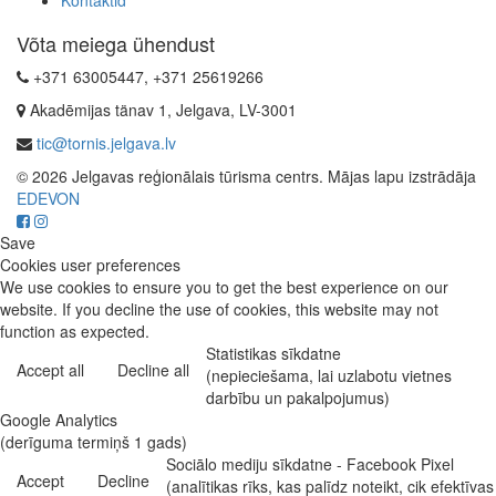
Võta meiega ühendust
+371 63005447, +371 25619266
Akadēmijas tänav 1, Jelgava, LV-3001
tic@tornis.jelgava.lv
© 2026 Jelgavas reģionālais tūrisma centrs. Mājas lapu izstrādāja
EDEVON
Save
Cookies user preferences
We use cookies to ensure you to get the best experience on our
website. If you decline the use of cookies, this website may not
function as expected.
Statistikas sīkdatne
Accept all
Decline all
(nepieciešama, lai uzlabotu vietnes
darbību un pakalpojumus)
Google Analytics
(derīguma termiņš 1 gads)
Sociālo mediju sīkdatne - Facebook Pixel
Accept
Decline
(analītikas rīks, kas palīdz noteikt, cik efektīvas