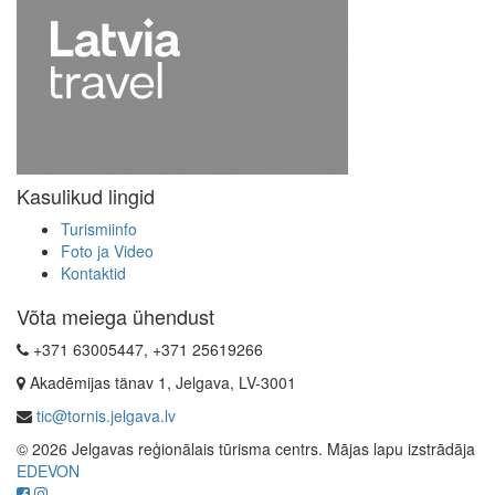
Kasulikud lingid
Turismiinfo
Foto ja Video
Kontaktid
Võta meiega ühendust
+371 63005447, +371 25619266
Akadēmijas tänav 1, Jelgava, LV-3001
tic@tornis.jelgava.lv
© 2026 Jelgavas reģionālais tūrisma centrs. Mājas lapu izstrādāja
EDEVON