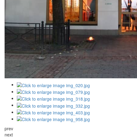
prev
next