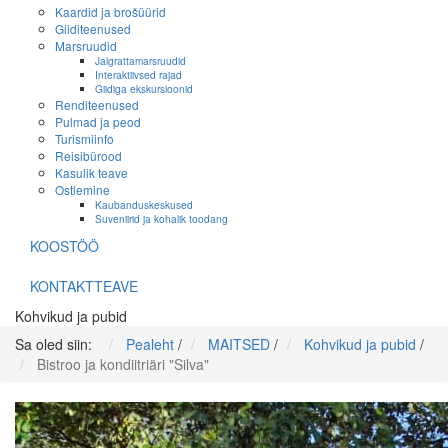
Kaardid ja brošüürid
Giiditeenused
Marsruudid
Jalgrattamarsruudid
Interaktiivsed rajad
Giidiga ekskursioonid
Renditeenused
Pulmad ja peod
Turismiinfo
Reisibürood
Kasulik teave
Ostlemine
Kaubanduskeskused
Suveniirid ja kohalik toodang
KOOSTÖÖ
KONTAKTTEAVE
Kohvikud ja pubid
Sa oled siin:
Pealeht
/
MAITSED
/
Kohvikud ja pubid
/
Bistroo ja kondiitriäri "Silva"