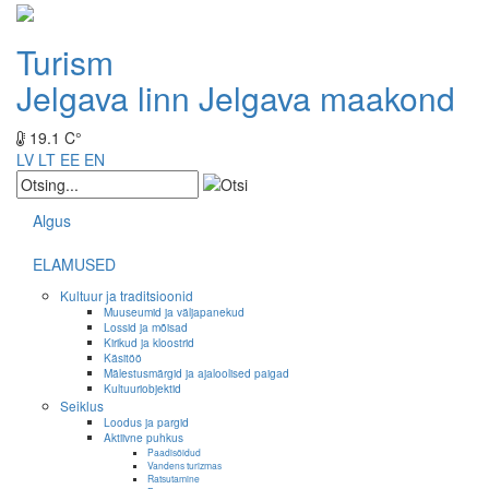
Turism
Jelgava linn
Jelgava maakond
19.1 C°
LV
LT
EE
EN
Algus
ELAMUSED
Kultuur ja traditsioonid
Muuseumid ja väljapanekud
Lossid ja mõisad
Kirikud ja kloostrid
Käsitöö
Mälestusmärgid ja ajaloolised paigad
Kultuuriobjektid
Seiklus
Loodus ja pargid
Aktiivne puhkus
Paadisõidud
Vandens turizmas
Ratsutamine