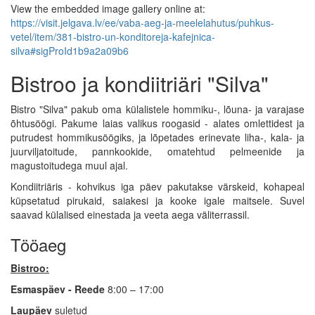
View the embedded image gallery online at:
https://visit.jelgava.lv/ee/vaba-aeg-ja-meelelahutus/puhkus-
vetel/item/381-bistro-un-konditoreja-kafejnica-
silva#sigProId1b9a2a09b6
Bistroo ja kondiitriäri "Silva"
Bistro "Silva" pakub oma külalistele hommiku-, lõuna- ja varajase
õhtusöögi. Pakume laias valikus roogasid - alates omlettidest ja
putrudest hommikusöögiks, ja lõpetades erinevate liha-, kala- ja
juurviljatoitude, pannkookide, omatehtud pelmeenide ja
magustoitudega muul ajal.
Kondiitriäris - kohvikus iga päev pakutakse värskeid, kohapeal
küpsetatud pirukaid, saiakesi ja kooke igale maitsele. Suvel
saavad külalised einestada ja veeta aega väliterrassil.
Tööaeg
Bistroo:
Esmaspäev - Reede
8:00 – 17:00
Laupäev
suletud