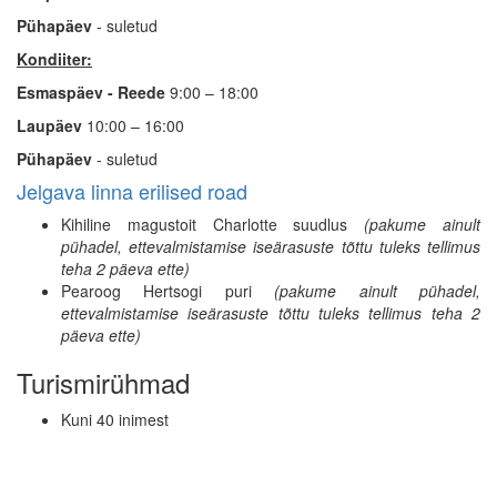
Pühapäev
- suletud
Kondiiter:
Esmaspäev - Reede
9:00 – 18:00
Laupäev
10:00 – 16:00
Pühapäev
- suletud
Jelgava linna erilised road
Kihiline magustoit Charlotte suudlus
(pakume ainult
pühadel, ettevalmistamise iseärasuste tõttu tuleks tellimus
teha 2 päeva ette)
Pearoog Hertsogi puri
(pakume ainult pühadel,
ettevalmistamise iseärasuste tõttu tuleks tellimus teha 2
päeva ette)
Turismirühmad
Kuni 40 inimest