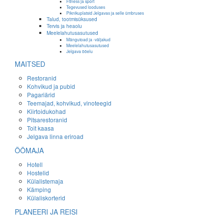
Fitness ja sport
Tegevused looduses
Piknikuplatsid Jelgavas ja selle ümbruses
Talud, tootmisüksused
Tervis ja heaolu
Meelelahutusasutused
Mängutoad ja -väljakud
Meelelahutusasutused
Jelgava ööelu
MAITSED
Restoranid
Kohvikud ja pubid
Pagariärid
Teemajad, kohvikud, vinoteegid
Kiirtoidukohad
Pitsarestoranid
Toit kaasa
Jelgava linna eriroad
ÖÖMAJA
Hotell
Hostelid
Külalistemaja
Kämping
Külaliskorterid
PLANEERI JA REISI