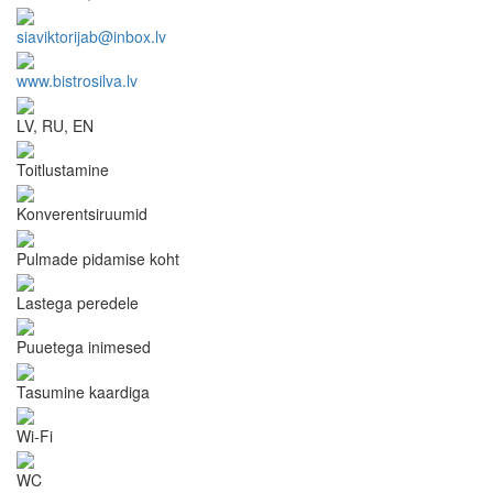
siaviktorijab@inbox.lv
www.bistrosilva.lv
LV, RU, EN
Toitlustamine
Konverentsiruumid
Pulmade pidamise koht
Lastega peredele
Puuetega inimesed
Tasumine kaardiga
Wi-Fi
WC