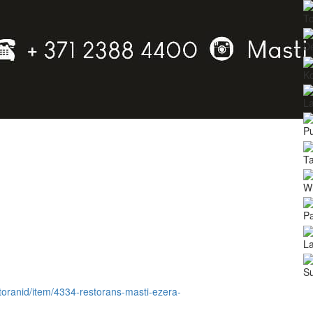
To
De
Ko
La
P
T
Wi
Pa
L
Su
estoranid/item/4334-restorans-masti-ezera-