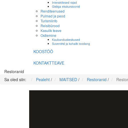
Interaktiivsed rajad
Giidiga ekskursioonid
Renditeenused
Pulmad ja peod
Turismiinfo
Reisibürood
Kasulik teave
Ostlemine
Kaubanduskeskused
Suveniirid ja kohalik toodang
KOOSTÖÖ
KONTAKTTEAVE
Restoranid
Sa oled siin:
Pealeht
/
MAITSED
/
Restoranid
/
Restor