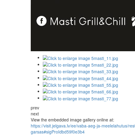
prev
next
View the embedded image gallery online at:
https://visit.jelgava.lv/ee/vaba-aeg-ja-meelelahutus/r
garsas#sigProIdbd59f0e3b4