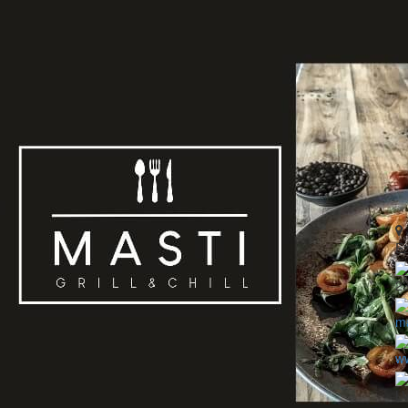
Ez
2
ma
ww
L