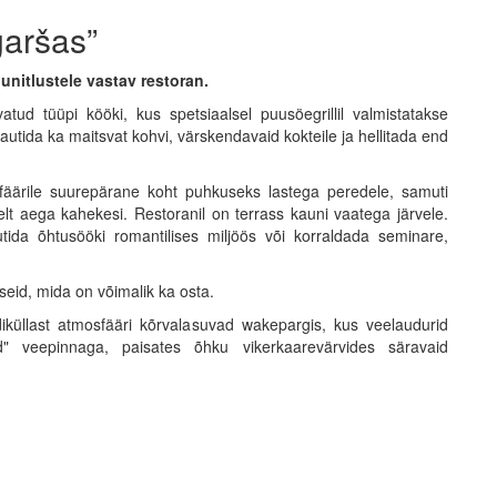
garšas”
nitlustele vastav restoran.
ud tüüpi kööki, kus spetsiaalsel puusöegrillil valmistatakse
b nautida ka maitsvat kohvi, värskendavaid kokteile ja hellitada end
fäärile suurepärane koht puhkuseks lastega peredele, samuti
lt aega kahekesi. Restoranil on terrass kauni vaatega järvele.
ida õhtusööki romantilises miljöös või korraldada seminare,
oseid, mida on võimalik ka osta.
iküllast atmosfääri kõrvalasuvad wakepargis, kus veelaudurid
ad" veepinnaga, paisates õhku vikerkaarevärvides säravaid