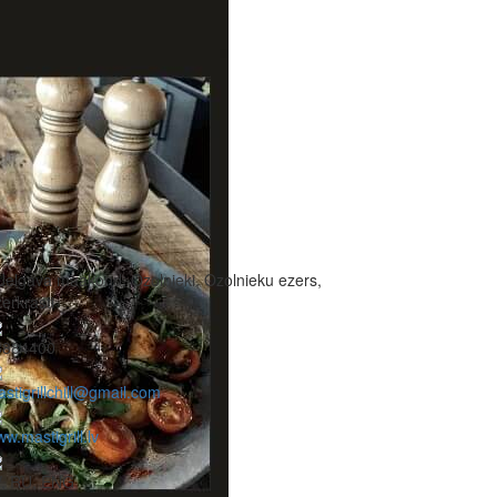
Jelgava maakond, Ozolnieki, Ozolnieku ezers,
erkrasti
3884400
stigrillchill@gmail.com
w.mastigrill.lv
V, RU, ENG