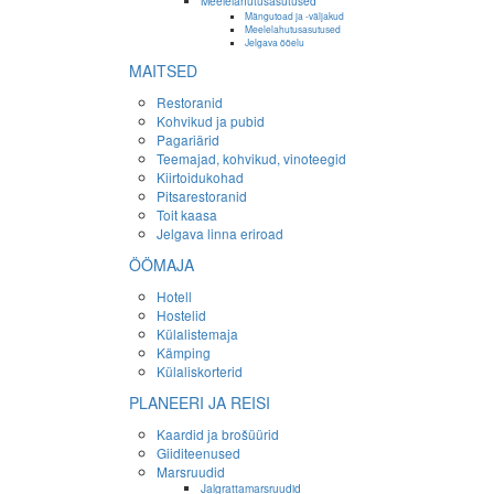
Meelelahutusasutused
Mängutoad ja -väljakud
Meelelahutusasutused
Jelgava ööelu
MAITSED
Restoranid
Kohvikud ja pubid
Pagariärid
Teemajad, kohvikud, vinoteegid
Kiirtoidukohad
Pitsarestoranid
Toit kaasa
Jelgava linna eriroad
ÖÖMAJA
Hotell
Hostelid
Külalistemaja
Kämping
Külaliskorterid
PLANEERI JA REISI
Kaardid ja brošüürid
Giiditeenused
Marsruudid
Jalgrattamarsruudid