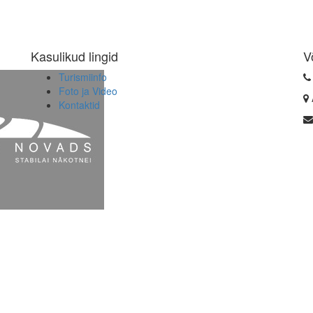
Kasulikud lingid
V
Turismiinfo
Foto ja Video
Kontaktid