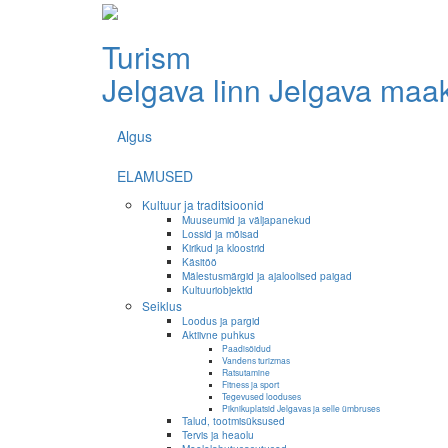
Turism
Jelgava linn
Jelgava maa
Algus
ELAMUSED
Kultuur ja traditsioonid
Muuseumid ja väljapanekud
Lossid ja mõisad
Kirikud ja kloostrid
Käsitöö
Mälestusmärgid ja ajaloolised paigad
Kultuuriobjektid
Seiklus
Loodus ja pargid
Aktiivne puhkus
Paadisõidud
Vandens turizmas
Ratsutamine
Fitness ja sport
Tegevused looduses
Piknikuplatsid Jelgavas ja selle ümbruses
Talud, tootmisüksused
Tervis ja heaolu