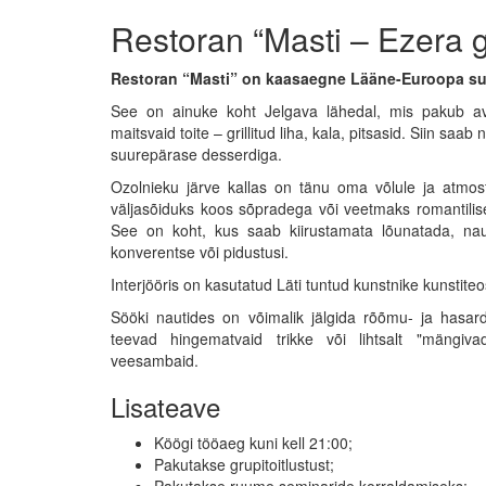
Restoran “Masti – Ezera 
Restoran “Masti” on kaasaegne Lääne-Euroopa suu
See on ainuke koht Jelgava lähedal, mis pakub avat
maitsvaid toite – grillitud liha, kala, pitsasid. Siin saa
suurepärase desserdiga.
Ozolnieku järve kallas on tänu oma võlule ja atmos
väljasõiduks koos sõpradega või veetmaks romantilise
See on koht, kus saab kiirustamata lõunatada, naut
konverentse või pidustusi.
Interjööris on kasutatud Läti tuntud kunstnike kunstite
Sööki nautides on võimalik jälgida rõõmu- ja hasard
teevad hingematvaid trikke või lihtsalt "mängiv
veesambaid.
Lisateave
Köögi tööaeg kuni kell 21:00;
Pakutakse grupitoitlustust;
Pakutakse ruume seminaride korraldamiseks;