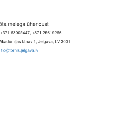
õta meiega ühendust
+371 63005447, +371 25619266
Akadēmijas tänav 1, Jelgava, LV-3001
tic@tornis.jelgava.lv