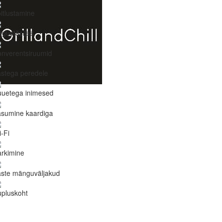
itlustamine
gustācijas
nverentsiruumid
stega peredele
uuetega inimesed
asumine kaardiga
-Fi
rkimine
aste mänguväljakud
pluskoht