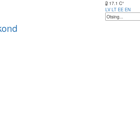
17.1 C°
LV
LT
EE
EN
kond