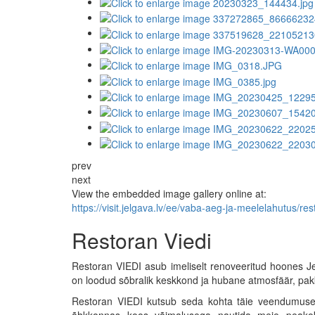
prev
next
View the embedded image gallery online at:
https://visit.jelgava.lv/ee/vaba-aeg-ja-meelelahutus/
Restoran Viedi
Restoran VIEDI asub imeliselt renoveeritud hoones Je
on loodud sõbralik keskkond ja hubane atmosfäär, pa
Restoran VIEDI kutsub seda kohta täie veendumuseg
õhkkonnas koos võimalusega nautida meie peakoka