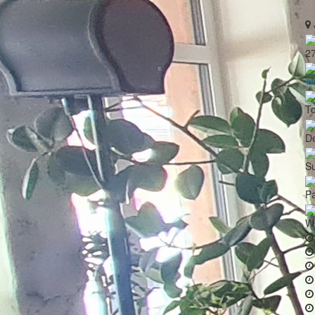
2
vi
To
De
Su
Pa
W