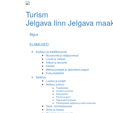
Turism
Jelgava linn
Jelgava maa
Algus
ELAMUSED
Kultuur ja traditsioonid
Muuseumid ja väljapanekud
Lossid ja mõisad
Kirikud ja kloostrid
Käsitöö
Mälestusmärgid ja ajaloolised paigad
Kultuuriobjektid
Seiklus
Loodus ja pargid
Aktiivne puhkus
Paadisõidud
Vandens turizmas
Ratsutamine
Fitness ja sport
Tegevused looduses
Piknikuplatsid Jelgavas ja selle ümbruses
Talud, tootmisüksused
Tervis ja heaolu