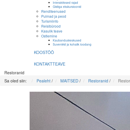
Interaktiivsed rajad
Giidiga ekskursioonid
Renditeenused
Pulmad ja peod
Turismiinfo
Reisibürood
Kasulik teave
Ostlemine
Kaubanduskeskused
Suveniirid ja kohalik toodang
KOOSTÖÖ
KONTAKTTEAVE
Restoranid
Sa oled siin:
Pealeht
/
MAITSED
/
Restoranid
/
Restor