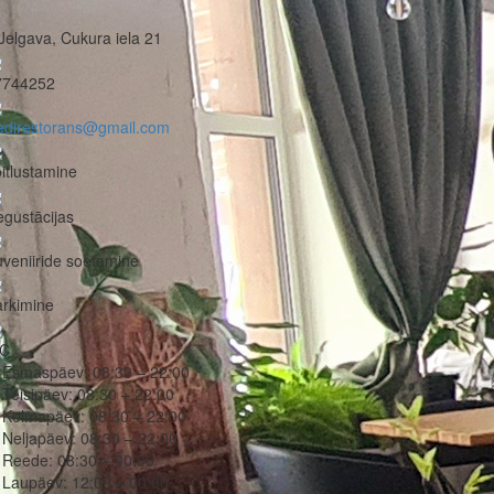
Jelgava, Cukura iela 21
7744252
edirestorans@gmail.com
itlustamine
gustācijas
veniiride soetamine
rkimine
C
Esmaspäev:
08:30 – 22:00
Teisipäev:
08:30 – 22:00
Kolmapäev:
08:30 – 22:00
Neljapäev:
08:30 – 22:00
Reede:
08:30 – 00:00
Laupäev:
12:00 – 00:00