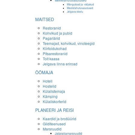
Meelelahutusasutused
Mängutoad ja -väljakud
Meelelahutusasutused
Jelgava ööelu
MAITSED
Restoranid
Kohvikud ja pubid
Pagariärid
Teemajad, kohvikud, vinoteegid
Kiirtoidukohad
Pitsarestoranid
Toit kaasa
Jelgava linna eriroad
ÖÖMAJA
Hotell
Hostelid
Külalistemaja
Kämping
Külaliskorterid
PLANEERI JA REISI
Kaardid ja brošüürid
Giiditeenused
Marsruudid
Jalgrattamarsruudid