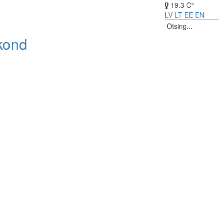
19.3 C°
LV
LT
EE
EN
kond