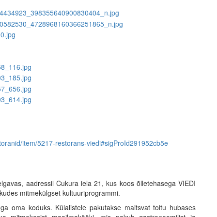
restoranid/item/5217-restorans-viedi#sigProId291952cb5e
lgavas, aadressil Cukura iela 21, kus koos õlletehasega VIEDI
kkudes mitmekülgset kultuuriprogrammi.
a oma koduks. Külalistele pakutakse maitsvat toitu hubases
 mitmekesist maailmakööki, mis pakub gastronoomilist ja