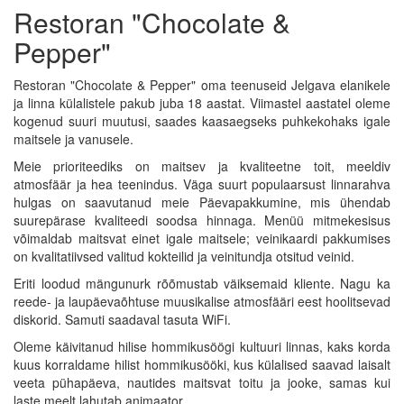
Restoran "Chocolate &
Pepper"
Restoran "Chocolate & Pepper" oma teenuseid Jelgava elanikele
ja linna külalistele pakub juba 18 aastat. Viimastel aastatel oleme
kogenud suuri muutusi, saades kaasaegseks puhkekohaks igale
maitsele ja vanusele.
Meie prioriteediks on maitsev ja kvaliteetne toit, meeldiv
atmosfäär ja hea teenindus. Väga suurt populaarsust linnarahva
hulgas on saavutanud meie Päevapakkumine, mis ühendab
suurepärase kvaliteedi soodsa hinnaga. Menüü mitmekesisus
võimaldab maitsvat einet igale maitsele; veinikaardi pakkumises
on kvalitatiivsed valitud kokteilid ja veinitundja otsitud veinid.
Eriti loodud mängunurk rõõmustab väiksemaid kliente. Nagu ka
reede- ja laupäevaõhtuse muusikalise atmosfääri eest hoolitsevad
diskorid. Samuti saadaval tasuta WiFi.
Oleme käivitanud hilise hommikusöögi kultuuri linnas, kaks korda
kuus korraldame hilist hommikusööki, kus külalised saavad laisalt
veeta pühapäeva, nautides maitsvat toitu ja jooke, samas kui
laste meelt lahutab animaator.