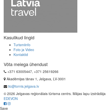
Kasulikud lingid
Turismiinfo
Foto ja Video
Kontaktid
Võta meiega ühendust
+371 63005447, +371 25619266
Akadēmijas tänav 1, Jelgava, LV-3001
tic@tornis.jelgava.lv
© 2026 Jelgavas reģionālais tūrisma centrs. Mājas lapu izstrādāja
EDEVON
Save