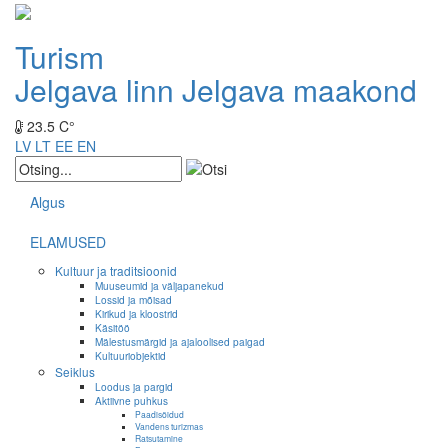
Turism
Jelgava linn
Jelgava maakond
23.5 C°
LV
LT
EE
EN
Algus
ELAMUSED
Kultuur ja traditsioonid
Muuseumid ja väljapanekud
Lossid ja mõisad
Kirikud ja kloostrid
Käsitöö
Mälestusmärgid ja ajaloolised paigad
Kultuuriobjektid
Seiklus
Loodus ja pargid
Aktiivne puhkus
Paadisõidud
Vandens turizmas
Ratsutamine