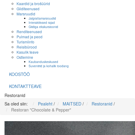
Kaardid ja brošüürid
Giiditeenused
Marsruudid
Jalgrattamarsruudid
Interaktiivsed rajad
Giidiga ekskursioonid
Renditeenused
Pulmad ja peod
Turismiinfo
Reisibürood
Kasulik teave
Ostlemine
Kaubanduskeskused
Suveniirid ja kohalik toodang
KOOSTÖÖ
KONTAKTTEAVE
Restoranid
Sa oled siin:
Pealeht
/
MAITSED
/
Restoranid
/
Restoran "Chocolate & Pepper"