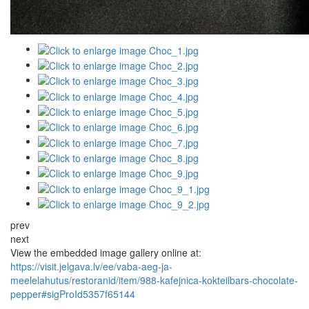
prev
next
View the embedded image gallery online at:
https://visit.jelgava.lv/ee/vaba-aeg-ja-
meelelahutus/restoranid/item/988-kafejnica-kokteilbars-chocolate-
pepper#sigProId5357f65144