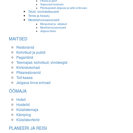
Fitness ja sport
Tegevused looduses
Piknikuplatsid Jelgavas ja selle ümbruses
Talud, tootmisüksused
Tervis ja heaolu
Meelelahutusasutused
Mängutoad ja -väljakud
Meelelahutusasutused
Jelgava ööelu
MAITSED
Restoranid
Kohvikud ja pubid
Pagariärid
Teemajad, kohvikud, vinoteegid
Kiirtoidukohad
Pitsarestoranid
Toit kaasa
Jelgava linna eriroad
ÖÖMAJA
Hotell
Hostelid
Külalistemaja
Kämping
Külaliskorterid
PLANEERI JA REISI