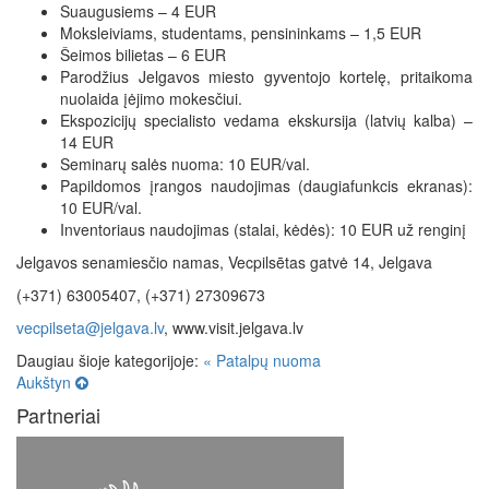
Suaugusiems – 4 EUR
Moksleiviams, studentams, pensininkams – 1,5 EUR
Šeimos bilietas – 6 EUR
Parodžius Jelgavos miesto gyventojo kortelę, pritaikoma
nuolaida įėjimo mokesčiui.
Ekspozicijų specialisto vedama ekskursija (latvių kalba) –
14 EUR
Seminarų salės nuoma: 10 EUR/val.
Papildomos įrangos naudojimas (daugiafunkcis ekranas):
10 EUR/val.
Inventoriaus naudojimas (stalai, kėdės): 10 EUR už renginį
Jelgavos senamiesčio namas, Vecpilsētas gatvė 14, Jelgava
(+371) 63005407, (+371) 27309673
vecpilseta@jelgava.lv
, www.visit.jelgava.lv
Daugiau šioje kategorijoje:
« Patalpų nuoma
Aukštyn
Partneriai