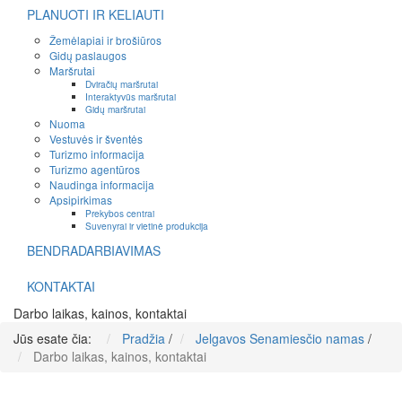
PLANUOTI IR KELIAUTI
Žemėlapiai ir brošiūros
Gidų paslaugos
Maršrutai
Dviračių maršrutai
Interaktyvūs maršrutai
Gidų maršrutai
Nuoma
Vestuvės ir šventės
Turizmo informacija
Turizmo agentūros
Naudinga informacija
Apsipirkimas
Prekybos centrai
Suvenyrai ir vietinė produkcija
BENDRADARBIAVIMAS
KONTAKTAI
Darbo laikas, kainos, kontaktai
Jūs esate čia:
Pradžia
/
Jelgavos Senamiesčio namas
/
Darbo laikas, kainos, kontaktai