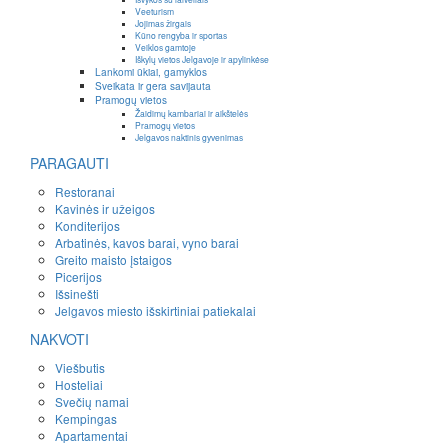
Veeturism
Jojimas žirgais
Kūno rengyba ir sportas
Veiklos gamtoje
Iškylų vietos Jelgavoje ir apylinkėse
Lankomi ūkiai, gamyklos
Sveikata ir gera savijauta
Pramogų vietos
Žaidimų kambariai ir aikštelės
Pramogų vietos
Jelgavos naktinis gyvenimas
PARAGAUTI
Restoranai
Kavinės ir užeigos
Konditerijos
Arbatinės, kavos barai, vyno barai
Greito maisto įstaigos
Picerijos
Išsinešti
Jelgavos miesto išskirtiniai patiekalai
NAKVOTI
Viešbutis
Hosteliai
Svečių namai
Kempingas
Apartamentai