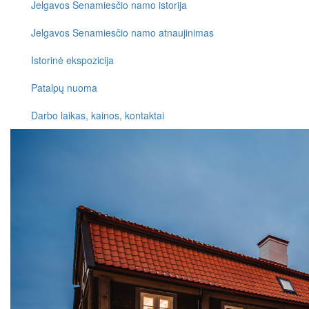
Jelgavos Senamiesčio namo istorija
Jelgavos Senamiesčio namo atnaujinimas
Istorinė ekspozicija
Patalpų nuoma
Darbo laikas, kainos, kontaktai