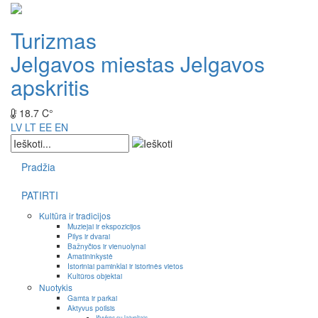
Turizmas
Jelgavos miestas
Jelgavos
apskritis
18.7 C°
LV
LT
EE
EN
Pradžia
PATIRTI
Kultūra ir tradicijos
Muziejai ir ekspozicijos
Pilys ir dvarai
Bažnyčios ir vienuolynai
Amatininkystė
Istoriniai paminklai ir istorinės vietos
Kultūros objektai
Nuotykis
Gamta ir parkai
Aktyvus poilsis
Išvykos su laiveliais