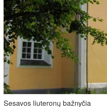
Sesavos liuteronų bažnyčia