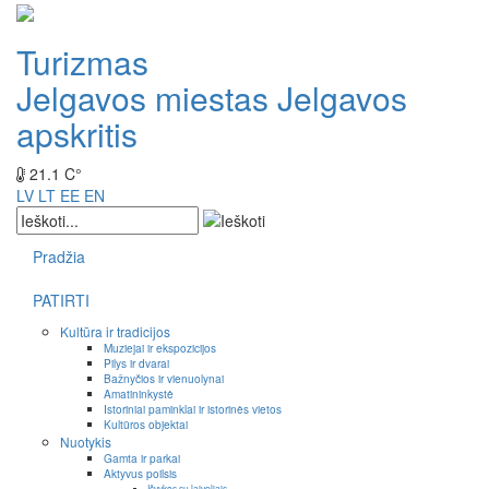
Turizmas
Jelgavos miestas
Jelgavos
apskritis
21.1 C°
LV
LT
EE
EN
Pradžia
PATIRTI
Kultūra ir tradicijos
Muziejai ir ekspozicijos
Pilys ir dvarai
Bažnyčios ir vienuolynai
Amatininkystė
Istoriniai paminklai ir istorinės vietos
Kultūros objektai
Nuotykis
Gamta ir parkai
Aktyvus poilsis
Išvykos su laiveliais