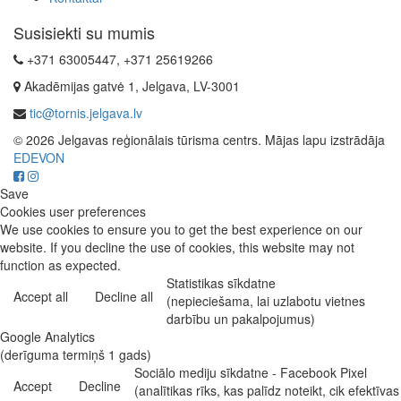
Susisiekti su mumis
+371 63005447, +371 25619266
Akadēmijas gatvė 1, Jelgava, LV-3001
tic@tornis.jelgava.lv
© 2026 Jelgavas reģionālais tūrisma centrs. Mājas lapu izstrādāja
EDEVON
Save
Cookies user preferences
We use cookies to ensure you to get the best experience on our
website. If you decline the use of cookies, this website may not
function as expected.
Statistikas sīkdatne
Accept all
Decline all
(nepieciešama, lai uzlabotu vietnes
darbību un pakalpojumus)
Google Analytics
(derīguma termiņš 1 gads)
Sociālo mediju sīkdatne - Facebook Pixel
Accept
Decline
(analītikas rīks, kas palīdz noteikt, cik efektīvas