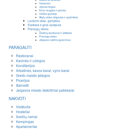
Veeturism
Jojimas žirgais
Kūno rengyba ir sportas
Veiklos gamtoje
Iškylų vietos Jelgavoje ir apylinkėse
Lankomi ūkiai, gamyklos
Sveikata ir gera savijauta
Pramogų vietos
Žaidimų kambariai ir aikštelės
Pramogų vietos
Jelgavos naktinis gyvenimas
PARAGAUTI
Restoranai
Kavinės ir užeigos
Konditerijos
Arbatinės, kavos barai, vyno barai
Greito maisto įstaigos
Picerijos
Išsinešti
Jelgavos miesto išskirtiniai patiekalai
NAKVOTI
Viešbutis
Hosteliai
Svečių namai
Kempingas
Apartamentai