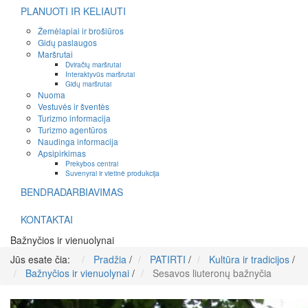
PLANUOTI IR KELIAUTI
Žemėlapiai ir brošiūros
Gidų paslaugos
Maršrutai
Dviračių maršrutai
Interaktyvūs maršrutai
Gidų maršrutai
Nuoma
Vestuvės ir šventės
Turizmo informacija
Turizmo agentūros
Naudinga informacija
Apsipirkimas
Prekybos centrai
Suvenyrai ir vietinė produkcija
BENDRADARBIAVIMAS
KONTAKTAI
Bažnyčios ir vienuolynai
Jūs esate čia:
Pradžia
/
PATIRTI
/
Kultūra ir tradicijos
/
Bažnyčios ir vienuolynai
/
Sesavos liuteronų bažnyčia