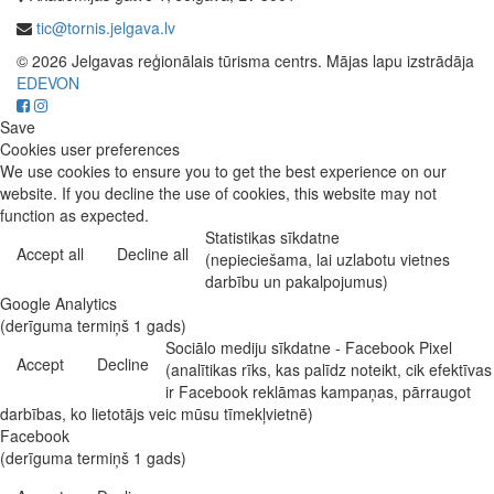
tic@tornis.jelgava.lv
© 2026 Jelgavas reģionālais tūrisma centrs. Mājas lapu izstrādāja
EDEVON
Save
Cookies user preferences
We use cookies to ensure you to get the best experience on our
website. If you decline the use of cookies, this website may not
function as expected.
Statistikas sīkdatne
Accept all
Decline all
(nepieciešama, lai uzlabotu vietnes
darbību un pakalpojumus)
Google Analytics
(derīguma termiņš 1 gads)
Sociālo mediju sīkdatne - Facebook Pixel
Accept
Decline
(analītikas rīks, kas palīdz noteikt, cik efektīvas
ir Facebook reklāmas kampaņas, pārraugot
darbības, ko lietotājs veic mūsu tīmekļvietnē)
Facebook
(derīguma termiņš 1 gads)