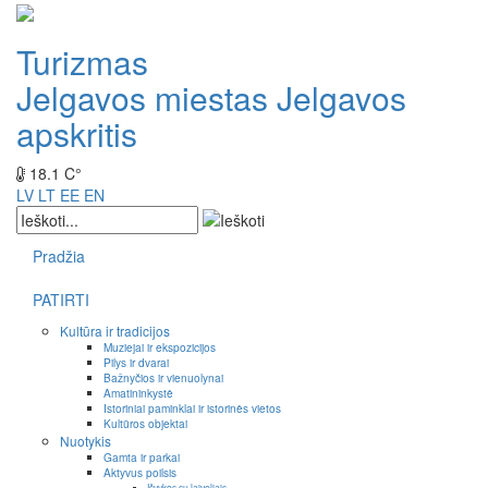
Turizmas
Jelgavos miestas
Jelgavos
apskritis
18.1 C°
LV
LT
EE
EN
Pradžia
PATIRTI
Kultūra ir tradicijos
Muziejai ir ekspozicijos
Pilys ir dvarai
Bažnyčios ir vienuolynai
Amatininkystė
Istoriniai paminklai ir istorinės vietos
Kultūros objektai
Nuotykis
Gamta ir parkai
Aktyvus poilsis
Išvykos su laiveliais