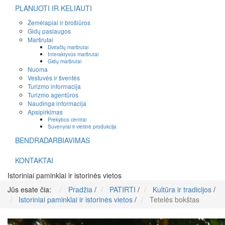
PLANUOTI IR KELIAUTI
Žemėlapiai ir brošiūros
Gidų paslaugos
Maršrutai
Dviračių maršrutai
Interaktyvūs maršrutai
Gidų maršrutai
Nuoma
Vestuvės ir šventės
Turizmo informacija
Turizmo agentūros
Naudinga informacija
Apsipirkimas
Prekybos centrai
Suvenyrai ir vietinė produkcija
BENDRADARBIAVIMAS
KONTAKTAI
Istoriniai paminklai ir istorinės vietos
Jūs esate čia:
Pradžia
/
PATIRTI
/
Kultūra ir tradicijos
/
Istoriniai paminklai ir istorinės vietos
/
Tetelės bokštas