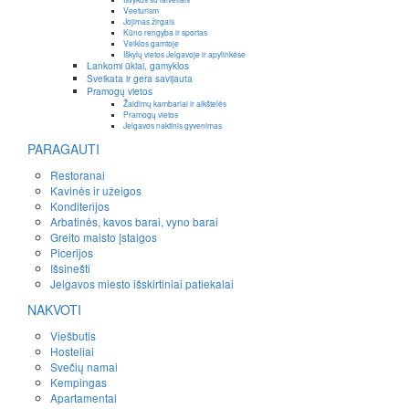
Veeturism
Jojimas žirgais
Kūno rengyba ir sportas
Veiklos gamtoje
Iškylų vietos Jelgavoje ir apylinkėse
Lankomi ūkiai, gamyklos
Sveikata ir gera savijauta
Pramogų vietos
Žaidimų kambariai ir aikštelės
Pramogų vietos
Jelgavos naktinis gyvenimas
PARAGAUTI
Restoranai
Kavinės ir užeigos
Konditerijos
Arbatinės, kavos barai, vyno barai
Greito maisto įstaigos
Picerijos
Išsinešti
Jelgavos miesto išskirtiniai patiekalai
NAKVOTI
Viešbutis
Hosteliai
Svečių namai
Kempingas
Apartamentai